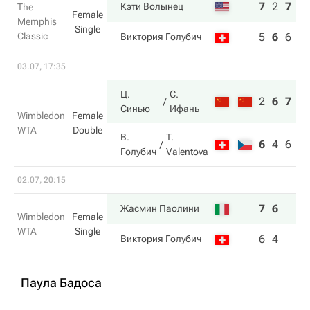
7
2
7
Кэти Волынец
The
Female
Memphis
Single
Classic
5
6
6
Виктория Голубич
03.07, 17:35
Ц.
С.
2
6
7
Синью
Ифань
Wimbledon
Female
WTA
Double
В.
T.
6
4
6
Голубич
Valentova
02.07, 20:15
7
6
Жасмин Паолини
Wimbledon
Female
WTA
Single
6
4
Виктория Голубич
Паула Бадоса