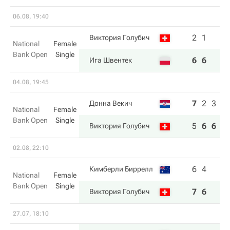
06.08, 19:40
2
1
Виктория Голубич
National
Female
Bank Open
Single
6
6
Ига Швентек
04.08, 19:45
7
2
3
Донна Векич
National
Female
Bank Open
Single
5
6
6
Виктория Голубич
02.08, 22:10
6
4
Кимберли Биррелл
National
Female
Bank Open
Single
7
6
Виктория Голубич
27.07, 18:10