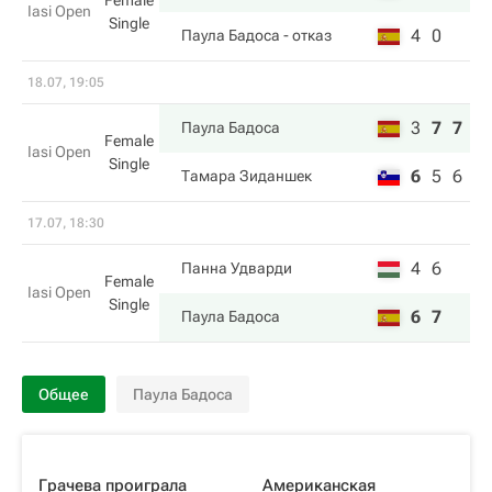
Female
Iasi Open
Single
4
0
Паула Бадоса
- отказ
18.07, 19:05
3
7
7
Паула Бадоса
Female
Iasi Open
Single
6
5
6
Тамара Зиданшек
17.07, 18:30
4
6
Панна Удварди
Female
Iasi Open
Single
6
7
Паула Бадоса
Общее
Паула Бадоса
Грачева проиграла
Американская