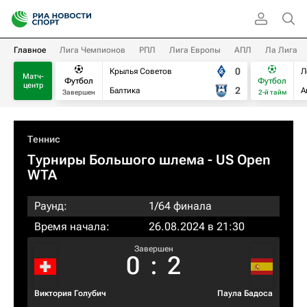
Главное
Лига Чемпионов
РПЛ
Лига Европы
АПЛ
Ла Лига
0
Крылья Советов
Л
Матч-
Футбол
Футбол
центр
2
Балтика
А
Завершен
2-й тайм
Теннис
Турниры Большого шлема
- US Open
WTA
Раунд:
1/64 финала
Время начала:
26.08.2024 в 21:30
Завершен
0
:
2
Виктория Голубич
Паула Бадоса