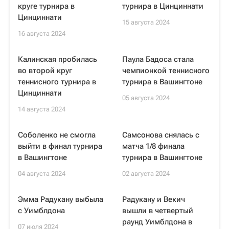
круге турнира в
турнира в Цинциннати
Цинциннати
15 августа 2024
16 августа 2024
Калинская пробилась
Паула Бадоса стала
во второй круг
чемпионкой теннисного
теннисного турнира в
турнира в Вашингтоне
Цинциннати
05 августа 2024
14 августа 2024
Соболенко не смогла
Самсонова снялась с
выйти в финал турнира
матча 1/8 финала
в Вашингтоне
турнира в Вашингтоне
04 августа 2024
02 августа 2024
Эмма Радукану выбыла
Радукану и Векич
с Уимблдона
вышли в четвертый
раунд Уимблдона в
07 июля 2024