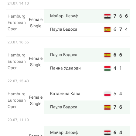
24.07, 14:10
7
6
6
Майар Шериф
Hamburg
Female
European
Single
Open
6
7
4
Паула Бадоса
23.07, 16:55
6
6
Паула Бадоса
Hamburg
Female
European
Single
Open
4
1
Панна Удварди
22.07, 15:40
5
4
Катажина Кава
Hamburg
Female
European
Single
Open
7
6
Паула Бадоса
20.07, 11:10
6
4
Майар Шериф