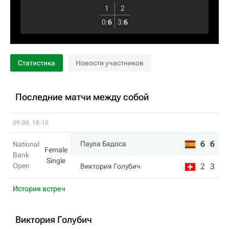
1
2
0
:
6
3
:
6
Статистика
Новости участников
Последние матчи между собой
09.08, 18:10
6
6
Паула Бадоса
National
Female
Bank
Single
Open
2
3
Виктория Голубич
История встреч
Виктория Голубич