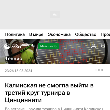
Политика
В мире
Экономика
Общество
Про
Матч-центр
Теннис
23:26 15.08.2024
Калинская не смогла выйти в
третий круг турнира в
Цинциннати
Во встрече II раунда турнира в Цинциннати Калинская