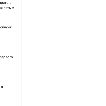
место в
ся пятым
 список
 первого
 в