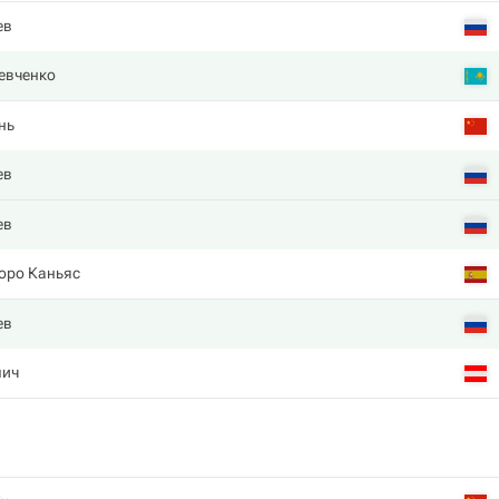
ев
евченко
нь
ев
ев
оро Каньяс
ев
лич