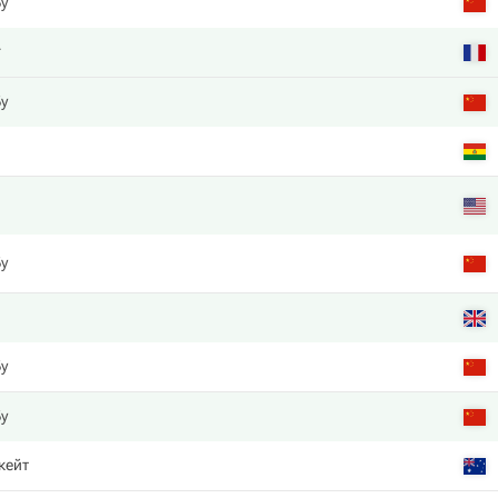
у
r
у
у
у
у
кейт