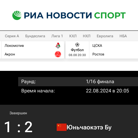
Серия А
Бундеслига
Лига 1
КХЛ
НХЛ
Евролига
НБА
Локомотив
ЦСКА
Футбол
Акрон
Ростов
08.08 20:30
Раунд:
1/16 финала
Время начала:
22.08.2024 в 20:05
Завершен
1
:
2
Юньчаокэтэ Бу