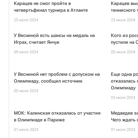
Карацев не смог пройти в
Карацев выш
четвертьфинал турнира в Атланте
теннисного 
25 июля 2024
23 июля 2024
У Весниной есть шансы на медаль на
Кого из рос
Играх, считает Янчук
пустили на 
09 июля 2024
05 июля 2024
У Весниной нет проблем с допуском на
Еще одна ро
Олимпиаду, сообщил источник
отказалась 
Олимпиаду
05 июля 2024
03 июля 2024
МОК: Калинская отказалась от участия
Медведев за
в Олимпиаде в Париже
Чего ждать
01 июля 2024
01 июля 2024