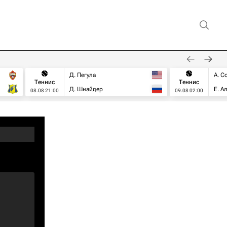
Д. Пегула
А. С
Теннис
Теннис
Д. Шнайдер
Е. А
08.08 21:00
09.08 02:00