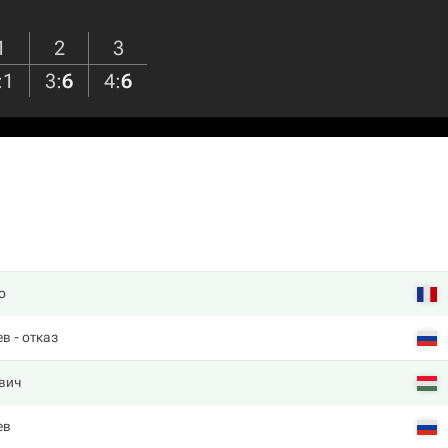
1
2
3
:
1
3
:
6
4
:
6
о
ев
- отказ
вич
ев