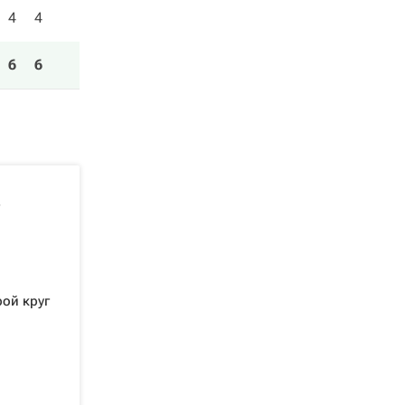
4
4
6
6
рой круг