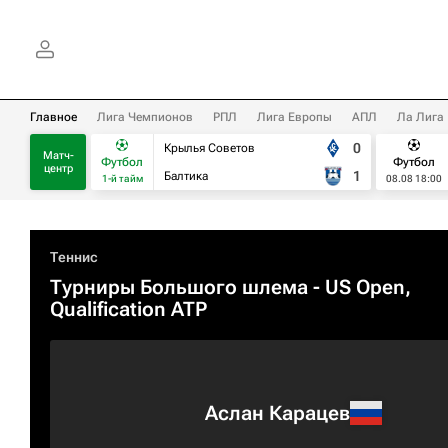
Главное
Лига Чемпионов
РПЛ
Лига Европы
АПЛ
Ла Лига
0
Крылья Советов
Матч-
Футбол
Футбол
центр
1
Балтика
1-й тайм
08.08 18:00
Теннис
Турниры Большого шлема
- US Open,
Qualification ATP
Аслан Карацев