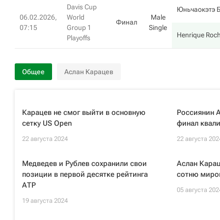
Davis Cup
Юньчаокэтэ Б
06.02.2026,
World
Male
Финал
07:15
Group 1
Single
Henrique Roc
Playoffs
Общее
Аслан Карацев
Карацев не смог выйти в основную
Россиянин А
сетку US Open
финал квал
22 августа 2024
22 августа 202
Медведев и Рублев сохранили свои
Аслан Карац
позиции в первой десятке рейтинга
сотню миро
АТР
05 августа 202
19 августа 2024