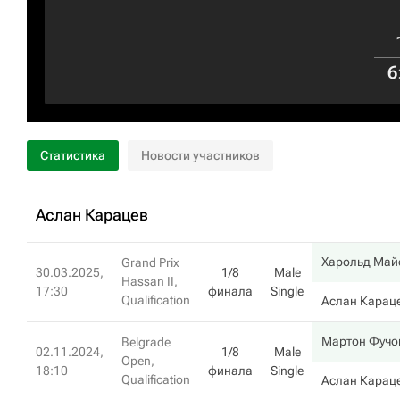
6
Статистика
Новости участников
Аслан Карацев
Харольд Май
Grand Prix
30.03.2025,
1/8
Male
Hassan II,
17:30
финала
Single
Qualification
Аслан Карац
Мартон Фучо
Belgrade
02.11.2024,
1/8
Male
Open,
18:10
финала
Single
Qualification
Аслан Карац