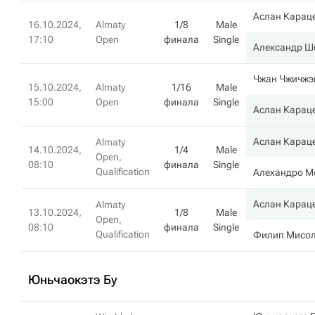
Аслан Карац
16.10.2024,
Almaty
1/8
Male
17:10
Open
финала
Single
Александр Ш
Чжан Чжичжэ
15.10.2024,
Almaty
1/16
Male
15:00
Open
финала
Single
Аслан Карац
Аслан Карац
Almaty
14.10.2024,
1/4
Male
Open,
08:10
финала
Single
Qualification
Алехандро М
Аслан Карац
Almaty
13.10.2024,
1/8
Male
Open,
08:10
финала
Single
Qualification
Филип Мисо
Юньчаокэтэ Бу