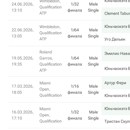
Юньчаокэтэ Б
Wimbledon,
24.06.2026,
1/32
Male
Qualification
13:10
финала
Single
ATP
Clement Tabu
Юньчаокэтэ Б
Wimbledon,
22.06.2026,
1/64
Male
Qualification
13:05
финала
Single
ATP
Уго Дельен
Roland
Эмилио Нава
19.05.2026,
Garros,
1/64
Male
19:35
Qualification
финала
Single
Юньчаокэтэ Б
ATP
Артур Фери
Miami
17.03.2026,
1/16
Male
Open,
18:05
финала
Single
Qualification
Юньчаокэтэ Б
Юньчаокэтэ Б
Miami
16.03.2026,
1/32
Male
Open,
17:10
финала
Single
Qualification
Тристан Скул