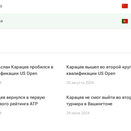
у
ha
слан Карацев пробился в
Карацев вышел во второй круг
ификации US Open
квалификации US Open
4
20 августа 2024
ев вернулся в первую
Карацев не смог выйти во вто
вого рейтинга ATP
турнира в Вашингтоне
4
29 июля 2024