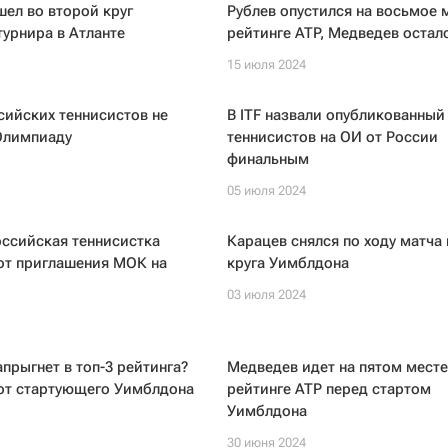
ел во второй круг
Рублев опустился на восьмое 
турнира в Атланте
рейтинге ATP, Медведев остал
15 июля 2024
сийских теннисистов не
В ITF назвали опубликованный
Олимпиаду
теннисистов на ОИ от России
финальным
05 июля 2024
ссийская теннисистка
Карацев снялся по ходу матча
от приглашения МОК на
круга Уимблдона
03 июля 2024
прыгнет в топ-3 рейтинга?
Медведев идет на пятом месте
 от стартующего Уимблдона
рейтинге ATP перед стартом
Уимблдона
30 июня 2024