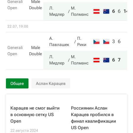
Generali
Male
Open
Double
Л.
М.
6
6
14
Мидлер
Полманс
22.07, 19:00
А.
П.
3
6
Павлашек
Рики
Generali
Male
Open
Double
Л.
М.
6
7
Мидлер
Полманс
Общее
Аслан Карацев
Карацев не смог выйти
Россиянин Аслан
в основную сетку US
Карацев пробился в
Open
финал квалификации
US Open
22 августа 2024