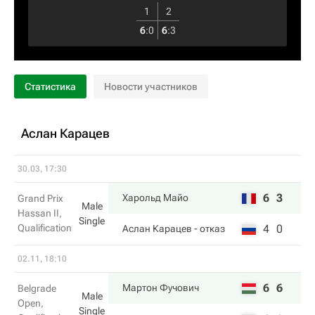
1
2
6
:
0
6
:
3
Статистика
Новости участников
Аслан Карацев
30.03, 17:30
6
3
Харольд Майо
Grand Prix
Male
Hassan II,
Single
Qualification
4
0
Аслан Карацев
- отказ
02.11, 18:10
6
6
Мартон Фучович
Belgrade
Male
Open,
Single