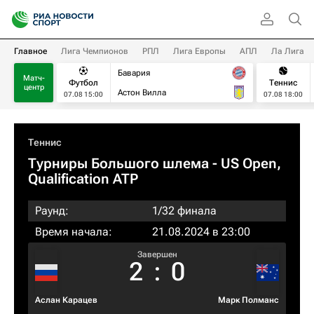
Главное
Лига Чемпионов
РПЛ
Лига Европы
АПЛ
Ла Лига
Бавария
Матч-
Футбол
Теннис
центр
Астон Вилла
07.08 15:00
07.08 18:00
Теннис
Турниры Большого шлема
- US Open,
Qualification ATP
Раунд:
1/32 финала
Время начала:
21.08.2024 в 23:00
Завершен
2
:
0
Аслан Карацев
Марк Полманс