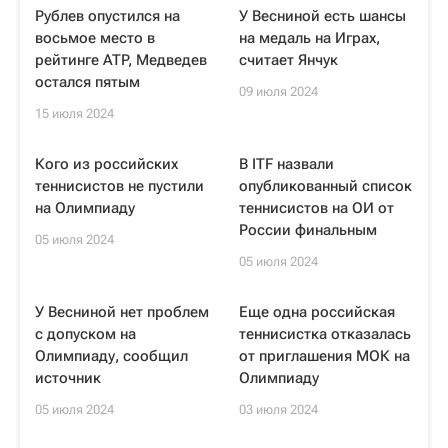
Рублев опустился на
У Весниной есть шансы
восьмое место в
на медаль на Играх,
рейтинге ATP, Медведев
считает Янчук
остался пятым
09 июля 2024
15 июля 2024
Кого из российских
В ITF назвали
теннисистов не пустили
опубликованный список
на Олимпиаду
теннисистов на ОИ от
России финальным
05 июля 2024
05 июля 2024
У Весниной нет проблем
Еще одна российская
с допуском на
теннисистка отказалась
Олимпиаду, сообщил
от приглашения МОК на
источник
Олимпиаду
05 июля 2024
03 июля 2024