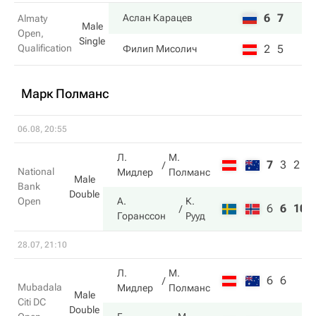
6
7
Аслан Карацев
Almaty
Male
Open,
Single
Qualification
2
5
Филип Мисолич
Марк Полманс
06.08, 20:55
Л.
М.
7
3
2
National
Мидлер
Полманс
Male
Bank
Double
Open
А.
К.
6
6
10
Горанссон
Рууд
28.07, 21:10
Л.
М.
6
6
Mubadala
Мидлер
Полманс
Male
Citi DC
Double