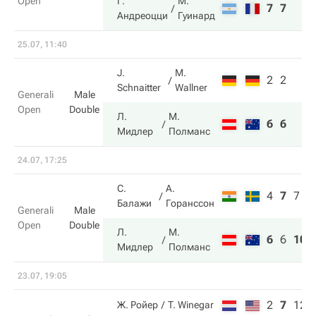
Open
Г.
М.
7
7
Андреоцци
Гуинард
25.07, 11:40
J.
M.
2
2
Schnaitter
Wallner
Generali
Male
Open
Double
Л.
М.
6
6
Мидлер
Полманс
24.07, 17:25
С.
А.
4
7
7
Балажи
Горанссон
Generali
Male
Open
Double
Л.
М.
6
6
10
Мидлер
Полманс
23.07, 19:05
2
7
12
Ж. Ройер
T. Winegar