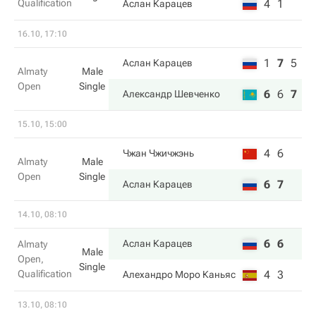
Qualification
4
1
Аслан Карацев
16.10, 17:10
1
7
5
Аслан Карацев
Almaty
Male
Open
Single
6
6
7
Александр Шевченко
15.10, 15:00
4
6
Чжан Чжичжэнь
Almaty
Male
Open
Single
6
7
Аслан Карацев
14.10, 08:10
6
6
Аслан Карацев
Almaty
Male
Open,
Single
Qualification
4
3
Алехандро Моро Каньяс
13.10, 08:10