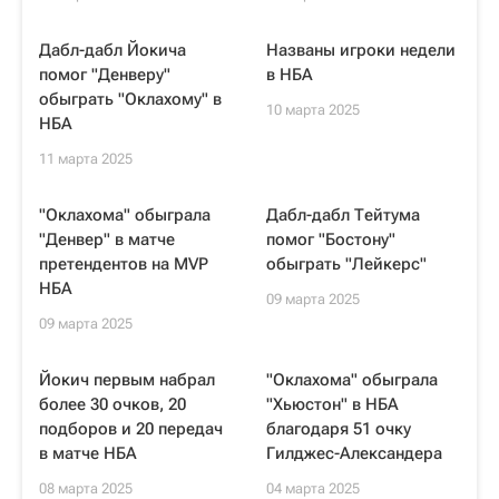
Дабл-дабл Йокича
Названы игроки недели
помог "Денверу"
в НБА
обыграть "Оклахому" в
10 марта 2025
НБА
11 марта 2025
"Оклахома" обыграла
Дабл-дабл Тейтума
"Денвер" в матче
помог "Бостону"
претендентов на MVP
обыграть "Лейкерс"
НБА
09 марта 2025
09 марта 2025
Йокич первым набрал
"Оклахома" обыграла
более 30 очков, 20
"Хьюстон" в НБА
подборов и 20 передач
благодаря 51 очку
в матче НБА
Гилджес-Александера
08 марта 2025
04 марта 2025