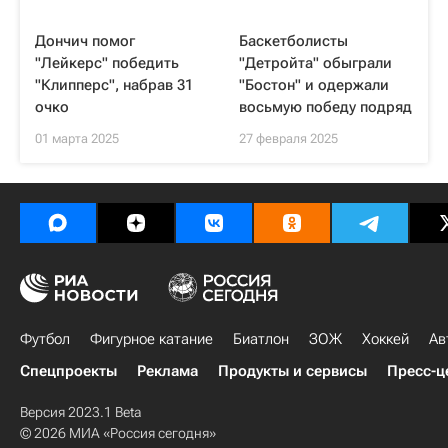
Дончич помог
Баскетболисты
"Лейкерс" победить
"Детройта" обыграли
"Клипперс", набрав 31
"Бостон" и одержали
очко
восьмую победу подряд
01 марта 2025
27 февраля 2025
Футбол
Фигурное катание
Биатлон
ЗОЖ
Хоккей
Ав
Спецпроекты
Реклама
Продукты и сервисы
Пресс-ц
Версия 2023.1 Beta
© 2026 МИА «Россия сегодня»