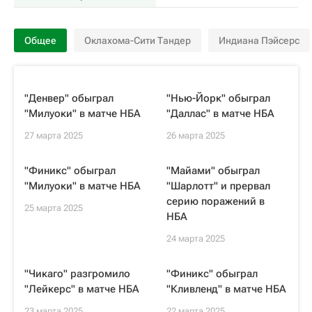
Общее
Оклахома-Сити Тандер
Индиана Пэйсерс
"Денвер" обыграл
"Нью-Йорк" обыграл
"Милуоки" в матче НБА
"Даллас" в матче НБА
27 марта 2025
26 марта 2025
"Финикс" обыграл
"Майами" обыграл
"Милуоки" в матче НБА
"Шарлотт" и прервал
серию поражений в
25 марта 2025
НБА
24 марта 2025
"Чикаго" разгромило
"Финикс" обыграл
"Лейкерс" в матче НБА
"Кливленд" в матче НБА
23 марта 2025
22 марта 2025