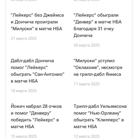
"Лейкерс" без Джеймса
"Лейкерс" обыграли
и Дончича проиграли
"Денвер" в матче НБА
"Милуоки" в матче НБА
благодаря 31 очку
Дончича
21 марта 2025
20 марта 2025
Дабл-дабл Дончича
"Милуоки" уступил
помог "Лейкерс"
"Оклахоме", несмотря
обыграть "Сан-Антонио"
на трипл-дабл Янниса
в матче НБА
17 марта 2025
18 марта 2025
Йокич набрал 28 очков
Трипл-дабл Уильямсона
и помог "Денверу"
помог "Нью-Орлеану"
победить "Лейкерс" в
обыграть "Клипперс" в
матче НБА
матче НБА
15 марта 2025
12 марта 2025