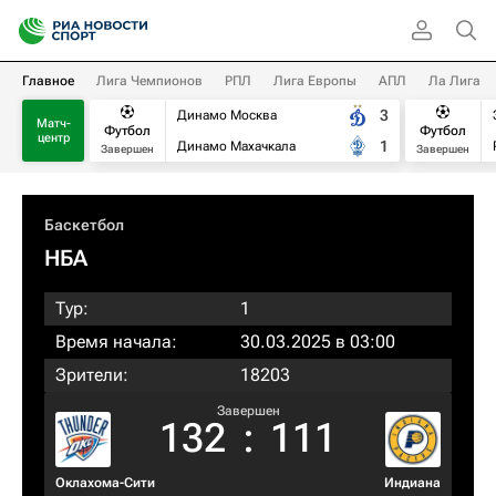
Главное
Лига Чемпионов
РПЛ
Лига Европы
АПЛ
Ла Лига
3
Динамо Москва
Матч-
Футбол
Футбол
центр
1
Динамо Махачкала
Завершен
Завершен
Баскетбол
НБА
Тур:
1
Время начала:
30.03.2025 в 03:00
Зрители:
18203
Завершен
132
:
111
Оклахома-Сити
Индиана