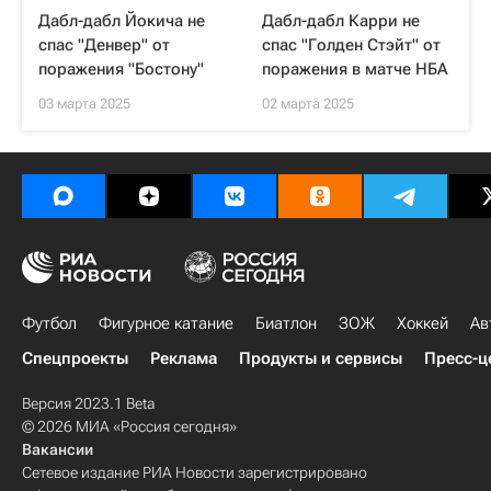
Дабл-дабл Йокича не
Дабл-дабл Карри не
спас "Денвер" от
спас "Голден Стэйт" от
поражения "Бостону"
поражения в матче НБА
03 марта 2025
02 марта 2025
Футбол
Фигурное катание
Биатлон
ЗОЖ
Хоккей
Ав
Спецпроекты
Реклама
Продукты и сервисы
Пресс-ц
Версия 2023.1 Beta
© 2026 МИА «Россия сегодня»
Вакансии
Сетевое издание РИА Новости зарегистрировано