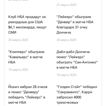
21 марта 2025
Клуб НБА продадут за
"Лейкерс" обыграли
рекордные для США
"Денвер" в матче НБА
$6,1 миллиарда, пишут
благодаря 31 очку
СМИ
Дончича
20 марта 2025
20 марта 2025
"Клипперс" обыграли
Дабл-дабл Дончича
"Кавальерс" в матче
помог "Лейкерс"
НБА
обыграть "Сан-Антонио"
в матче НБА
19 марта 2025
18 марта 2025
Йокич набрал 28 очков
"Голден Стэйт" победил
и помог "Денверу"
"Сакраменто", Карри
победить "Лейкерс" в
забросил 4000
матче НБА
трехочковых