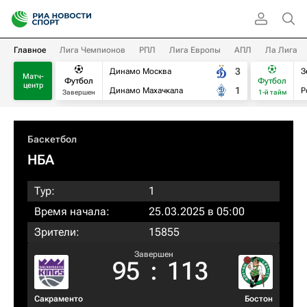
Главное
Лига Чемпионов
РПЛ
Лига Европы
АПЛ
Ла Лига
3
Динамо Москва
З
Матч-
Футбол
Футбол
центр
1
Динамо Махачкала
Р
Завершен
1-й тайм
Баскетбол
НБА
Тур:
1
Время начала:
25.03.2025 в 05:00
Зрители:
15855
Завершен
95
:
113
Сакраменто
Бостон