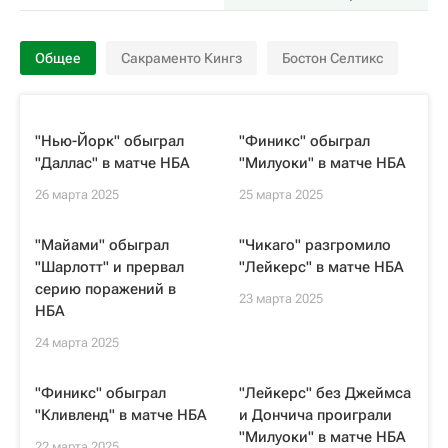
Общее
Сакраменто Кингз
Бостон Селтикс
"Нью-Йорк" обыграл
"Финикс" обыграл
"Даллас" в матче НБА
"Милуоки" в матче НБА
26 марта 2025
25 марта 2025
"Майами" обыграл
"Чикаго" разгромило
"Шарлотт" и прервал
"Лейкерс" в матче НБА
серию поражений в
23 марта 2025
НБА
24 марта 2025
"Финикс" обыграл
"Лейкерс" без Джеймса
"Кливленд" в матче НБА
и Дончича проиграли
"Милуоки" в матче НБА
22 марта 2025