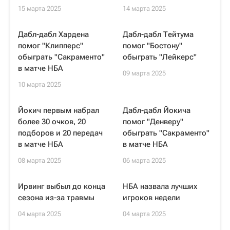
15 марта 2025
14 марта 2025
Дабл-дабл Хардена
Дабл-дабл Тейтума
помог "Клипперс"
помог "Бостону"
обыграть "Сакраменто"
обыграть "Лейкерс"
в матче НБА
09 марта 2025
10 марта 2025
Йокич первым набрал
Дабл-дабл Йокича
более 30 очков, 20
помог "Денверу"
подборов и 20 передач
обыграть "Сакраменто"
в матче НБА
в матче НБА
08 марта 2025
06 марта 2025
Ирвинг выбыл до конца
НБА назвала лучших
сезона из-за травмы
игроков недели
04 марта 2025
04 марта 2025