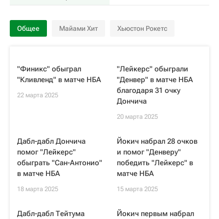
Общее
Майами Хит
Хьюстон Рокетс
"Финикс" обыграл
"Лейкерс" обыграли
"Кливленд" в матче НБА
"Денвер" в матче НБА
благодаря 31 очку
22 марта 2025
Дончича
20 марта 2025
Дабл-дабл Дончича
Йокич набрал 28 очков
помог "Лейкерс"
и помог "Денверу"
обыграть "Сан-Антонио"
победить "Лейкерс" в
в матче НБА
матче НБА
18 марта 2025
15 марта 2025
Дабл-дабл Тейтума
Йокич первым набрал