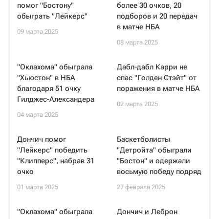
помог "Бостону"
более 30 очков, 20
обыграть "Лейкерс"
подборов и 20 передач
в матче НБА
09 марта 2025
08 марта 2025
"Оклахома" обыграла
Дабл-дабл Карри не
"Хьюстон" в НБА
спас "Голден Стэйт" от
благодаря 51 очку
поражения в матче НБА
Гилджес-Александера
02 марта 2025
04 марта 2025
Дончич помог
Баскетболисты
"Лейкерс" победить
"Детройта" обыграли
"Клипперс", набрав 31
"Бостон" и одержали
очко
восьмую победу подряд
01 марта 2025
27 февраля 2025
"Оклахома" обыграла
Дончич и Леброн