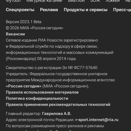
Футбол
Фигурное катание
Биатлон
ЗОЖ
Хоккей
Ав
Спецпроекты
Реклама
Продукты и сервисы
Пресс-ц
Версия 2023.1 Beta
© 2026 МИА «Россия сегодня»
Вакансии
Сетевое издание РИА Новости зарегистрировано
в Федеральной службе по надзору в сфере связи,
информационных технологий и массовых коммуникаций
(Роскомнадзор) 08 апреля 2014 года.
Свидетельство о регистрации Эл № ФС77-57640
Учредитель: Федеральное государственное унитарное
предприятие Международное информационное агентство
«Россия сегодня»
(МИА «Россия сегодня»).
Правила использования материалов
Политика конфиденциальности
Правила применения рекомендательных технологий
Главный редактор:
Гаврилова А.В.
Адрес электронной почты Редакции:
r-sport.internet@ria.ru
По вопросам размещения пресс-релизов и рекламы