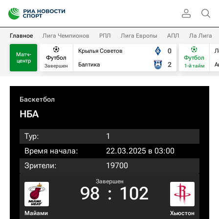
Главное
Лига Чемпионов
РПЛ
Лига Европы
АПЛ
Ла Лига
0
Крылья Советов
Л
Матч-
Футбол
Футбол
центр
2
Балтика
А
Завершен
1-й тайм
Баскетбол
НБА
Тур:
1
Время начала:
22.03.2025 в 03:00
Зрители:
19700
Завершен
98
:
102
Майами
Хьюстон