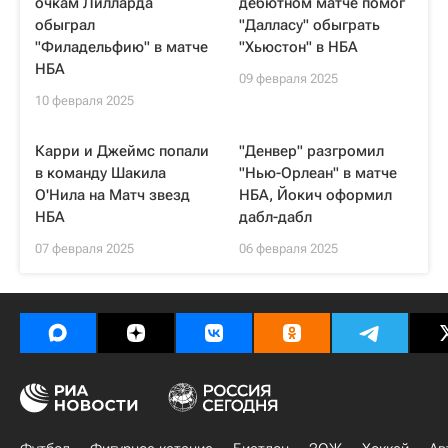
очкам Лилларда
дебютном матче помог
обыграл
"Далласу" обыграть
"Филадельфию" в матче
"Хьюстон" в НБА
НБА
09 февраля 2025
10 февраля 2025
Карри и Джеймс попали
"Денвер" разгромил
в команду Шакила
"Нью-Орлеан" в матче
О'Нила на Матч звезд
НБА, Йокич оформил
НБА
дабл-дабл
07 февраля 2025
06 февраля 2025