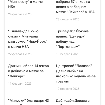
"Миннесоту" в матче
набрали 57 очков на
НБА
двоих в победном
матче "Лейкерс" в НБА
24 февраля 2025
23 февраля 2025
"Кливленд" с 27-ю
Трипл-дабл Йокича
очками Митчелла
принес "Денверу"
разгромил "Нью-Йорк"
победу над
в матче НБА
"Портлендом"
22 февраля 2025
13 февраля 2025
Дончич набрал 14 очков
Центровой "Далласа"
в дебютном матче за
Дэвис выбыл на
"Лейкерс"
несколько недель из-за
травмы
11 февраля 2025
10 февраля 2025
"Милуоки" благодаря 43
Дабл-дабл Дэвиса в