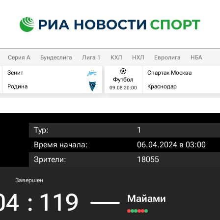
Серия А
Бундеслига
Лига 1
КХЛ
НХЛ
Евролига
НБА
Зенит
Спартак Москва
Футбол
Родина
Краснодар
09.08 20:00
Тур:
1
Время начала:
06.04.2024 в 03:00
Зрители:
18055
Завершен
04
:
119
Майами