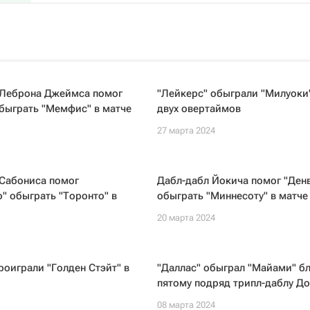
 Леброна Джеймса помог
"Лейкерс" обыграли "Милуоки
быграть "Мемфис" в матче
двух овертаймов
27 марта 2024
 Сабониса помог
Дабл-дабл Йокича помог "Ден
" обыграть "Торонто" в
обыграть "Миннесоту" в матче
20 марта 2024
роиграли "Голден Стэйт" в
"Даллас" обыграл "Майами" б
пятому подряд трипл-даблу Д
08 марта 2024