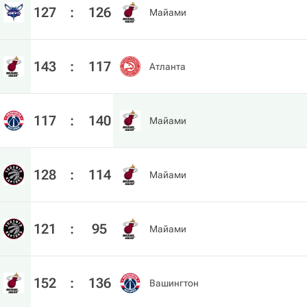
127
:
126
Майами
143
:
117
Атланта
117
:
140
Майами
128
:
114
Майами
121
:
95
Майами
152
:
136
Вашингтон