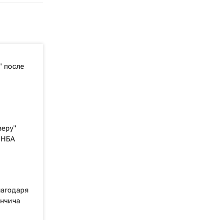
" после
веру"
 НБА
лагодаря
ончича