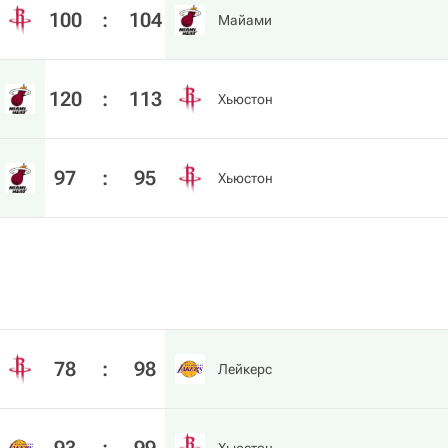
100
:
104
Майами
120
:
113
Хьюстон
97
:
95
Хьюстон
78
:
98
Лейкерс