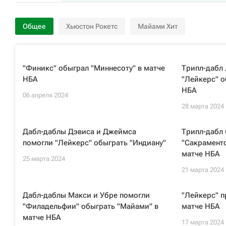
Общее
Хьюстон Рокетс
Майами Хит
"Финикс" обыграл "Миннесоту" в матче
Трипл-дабл
НБА
"Лейкерс" о
НБА
06 апреля 2024
28 марта 2024
Дабл-даблы Дэвиса и Джеймса
Трипл-дабл
помогли "Лейкерс" обыграть "Индиану"
"Сакраменто
матче НБА
25 марта 2024
21 марта 2024
Дабл-даблы Макси и Убре помогли
"Лейкерс" п
"Филадельфии" обыграть "Майами" в
матче НБА
матче НБА
17 марта 2024