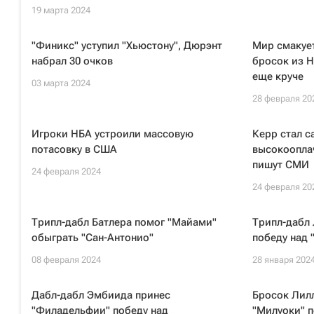
19 марта 2024
"Финикс" уступил "Хьюстону", Дюрэнт
Мир смакуе
набрал 30 очков
бросок из Н
еще круче
03 марта 2024
28 февраля 20
Игроки НБА устроили массовую
Керр стал 
потасовку в США
высокоопла
пишут СМИ
24 февраля 2024
24 февраля 20
Трипл-дабл Батлера помог "Майами"
Трипл-дабл 
обыграть "Сан-Антонио"
победу над 
08 февраля 2024
28 января 202
Дабл-дабл Эмбиида принес
Бросок Лилл
"Филадельфии" победу над
"Милуоки" п