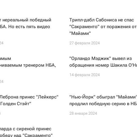
т нереальный победный
Трипл-дабл Сабониса не спас
БА. Но есть пять видео
"Сакраменто" от поражения от
"Майами"
24
27 февраля 2024
самым
"Орландо Мэджик" вывел из
чиваемым тренером НБА,
обращения номер Шакила О'Н
14 февраля 2024
24
Леброна принес "Лейкерс"
"Нью-Йорк" обыграл "Майами"
"Голден Стэйт"
продлил победную серию в Н
4
28 января 2024
арда с сиреной принес
обеду над "Сакраменто"