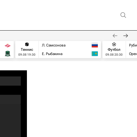
Л. Самсонова
Руб
Теннис
Футбол
Е. Рыбакина
Орен
09.08 19:30
09.08 20:30