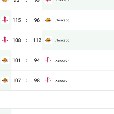
93
:
99
Хьюстон
115
:
96
Лейкерс
108
:
112
Лейкерс
101
:
94
Хьюстон
107
:
98
Хьюстон