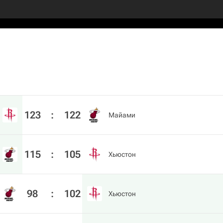
123
:
122
Майами
115
:
105
Хьюстон
98
:
102
Хьюстон