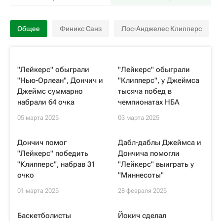
Общее
Финикс Санз
Лос-Анджелес Клипперс
"Лейкерс" обыграли
"Лейкерс" обыграли
"Нью-Орлеан", Дончич и
"Клипперс", у Джеймса
Джеймс суммарно
тысяча побед в
набрали 64 очка
чемпионатах НБА
05 марта 2025
03 марта 2025
Дончич помог
Дабл-даблы Джеймса и
"Лейкерс" победить
Дончича помогли
"Клипперс", набрав 31
"Лейкерс" выиграть у
очко
"Миннесоты"
01 марта 2025
28 февраля 2025
Баскетболисты
Йокич сделал