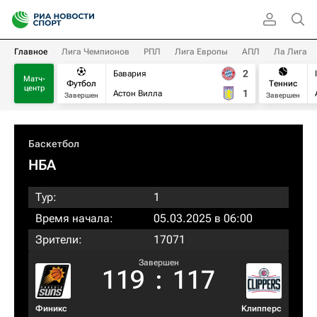
Главное
Лига Чемпионов
РПЛ
Лига Европы
АПЛ
Ла Лига
2
Бавария
Матч-
Футбол
Теннис
центр
1
Астон Вилла
Завершен
Завершен
Баскетбол
НБА
Тур:
1
Время начала:
05.03.2025 в 06:00
Зрители:
17071
Завершен
119
:
117
Финикс
Клипперс