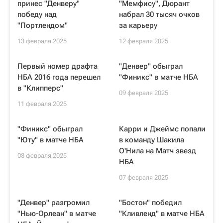
принес "Денверу"
"Мемфису", Дюрант
победу над
набрал 30 тысяч очков
"Портлендом"
за карьеру
13 февраля 2025
12 февраля 2025
Первый номер драфта
"Денвер" обыграл
НБА 2016 года перешел
"Финикс" в матче НБА
в "Клипперс"
09 февраля 2025
11 февраля 2025
"Финикс" обыграл
Карри и Джеймс попали
"Юту" в матче НБА
в команду Шакила
О'Нила на Матч звезд
08 февраля 2025
НБА
07 февраля 2025
"Денвер" разгромил
"Бостон" победил
"Нью-Орлеан" в матче
"Кливленд" в матче НБА