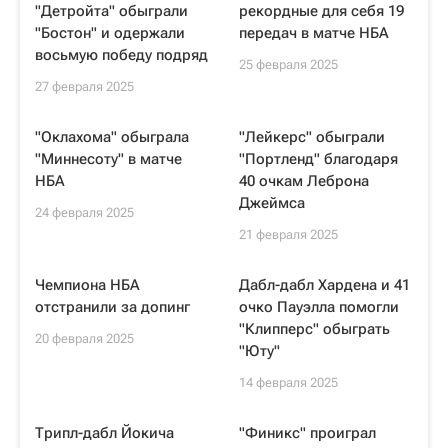
"Детройта" обыграли
рекордные для себя 19
"Бостон" и одержали
передач в матче НБА
восьмую победу подряд
25 февраля 2025
27 февраля 2025
"Оклахома" обыграла
"Лейкерс" обыграли
"Миннесоту" в матче
"Портленд" благодаря
НБА
40 очкам Леброна
Джеймса
24 февраля 2025
21 февраля 2025
Чемпиона НБА
Дабл-дабл Хардена и 41
отстранили за допинг
очко Пауэлла помогли
"Клипперс" обыграть
20 февраля 2025
"Юту"
14 февраля 2025
Трипл-дабл Йокича
"Финикс" проиграл