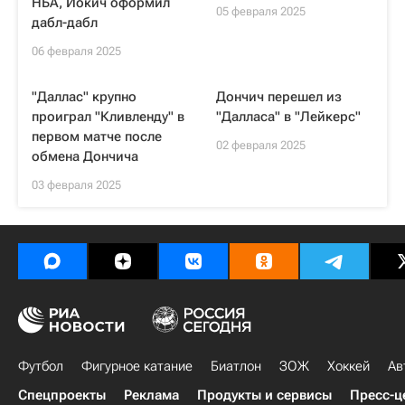
НБА, Йокич оформил
05 февраля 2025
дабл-дабл
06 февраля 2025
"Даллас" крупно
Дончич перешел из
проиграл "Кливленду" в
"Далласа" в "Лейкерс"
первом матче после
02 февраля 2025
обмена Дончича
03 февраля 2025
Футбол
Фигурное катание
Биатлон
ЗОЖ
Хоккей
Ав
Спецпроекты
Реклама
Продукты и сервисы
Пресс-ц