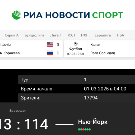
Серия А
Бундеслига
Лига 1
КХЛ
НХЛ
Евролига
НБА
0
I. Jovic
Кельн
Футбол
1
А. Корнеева
Реал Сосьедад
07.08 19:00
Тур:
1
Время начала:
01.03.2025 в 04:00
Зрители:
17794
Завершен
13
:
114
Нью-Йорк