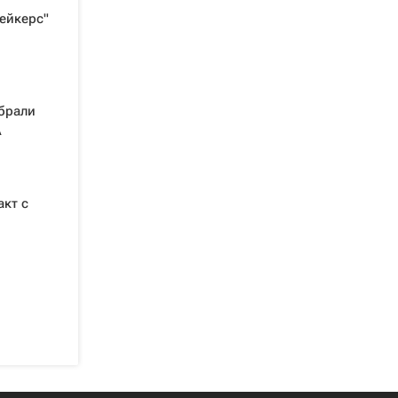
ейкерс"
брали
А
кт с