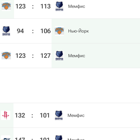
123
:
113
Мемфис
94
:
106
Нью-Йорк
123
:
127
Мемфис
132
:
101
Мемфис