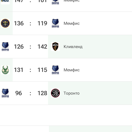
147
:
101
Мемфис
136
:
119
Мемфис
126
:
142
Кливленд
131
:
115
Мемфис
96
:
128
Торонто