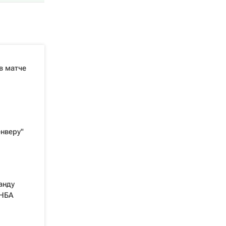
в матче
нверу"
анду
 НБА