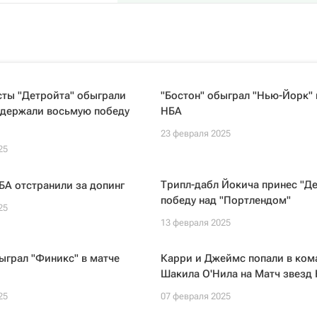
сты "Детройта" обыграли
"Бостон" обыграл "Нью-Йорк" 
одержали восьмую победу
НБА
23 февраля 2025
25
Трипл-дабл Йокича принес "Де
А отстранили за допинг
победу над "Портлендом"
25
13 февраля 2025
ыграл "Финикс" в матче
Карри и Джеймс попали в ком
Шакила О'Нила на Матч звезд
25
07 февраля 2025