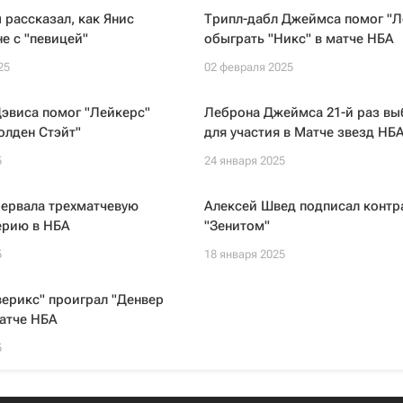
рассказал, как Янис
Трипл-дабл Джеймса помог "Л
е с "певицей"
обыграть "Никс" в матче НБА
25
02 февраля 2025
эвиса помог "Лейкерс"
Леброна Джеймса 21-й раз вы
олден Стэйт"
для участия в Матче звезд НБ
5
24 января 2025
рервала трехматчевую
Алексей Швед подписал контра
ерию в НБА
"Зенитом"
5
18 января 2025
ерикс" проиграл "Денвер
матче НБА
5