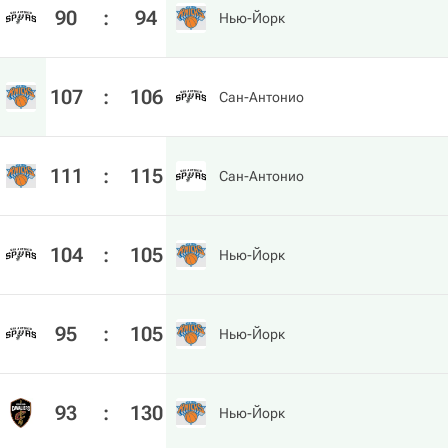
90
:
94
Нью-Йорк
107
:
106
Сан-Антонио
111
:
115
Сан-Антонио
104
:
105
Нью-Йорк
95
:
105
Нью-Йорк
93
:
130
Нью-Йорк