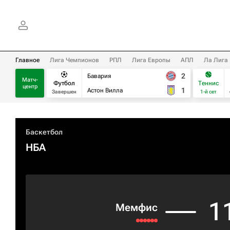
Главное
Лига Чемпионов
РПЛ
Лига Европы
АПЛ
Ла Лига
2
Бавария
Матч-
Футбол
Теннис
центр
1
Астон Вилла
Завершен
1-й сет
Баскетбол
НБА
1
Мемфис