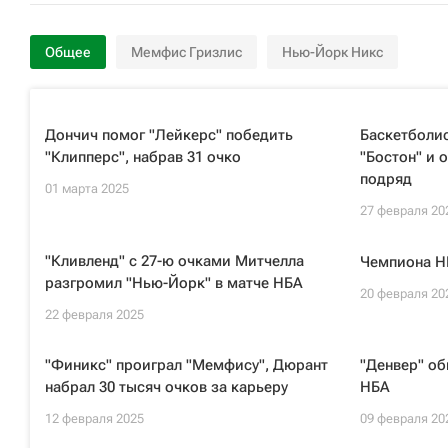
Общее
Мемфис Гризлис
Нью-Йорк Никс
Дончич помог "Лейкерс" победить
Баскетболи
"Клипперс", набрав 31 очко
"Бостон" и 
подряд
01 марта 2025
27 февраля 20
"Кливленд" с 27-ю очками Митчелла
Чемпиона НБ
разгромил "Нью-Йорк" в матче НБА
20 февраля 20
22 февраля 2025
"Финикс" проиграл "Мемфису", Дюрант
"Денвер" об
набрал 30 тысяч очков за карьеру
НБА
12 февраля 2025
09 февраля 20