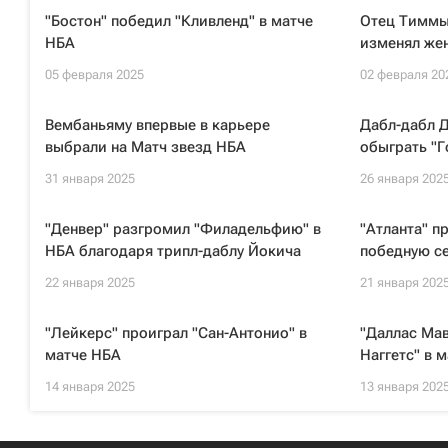
"Бостон" победил "Кливленд" в матче
Отец Тиммы 
НБА
изменял жен
05 февраля 2025
02 февраля 20
Вембаньяму впервые в карьере
Дабл-дабл Д
выбрали на Матч звезд НБА
обыграть "Г
31 января 2025
26 января 202
"Денвер" разгромил "Филадельфию" в
"Атланта" п
НБА благодаря трипл-даблу Йокича
победную с
22 января 2025
21 января 202
"Лейкерс" проиграл "Сан-Антонио" в
"Даллас Мав
матче НБА
Наггетс" в 
14 января 2025
13 января 202