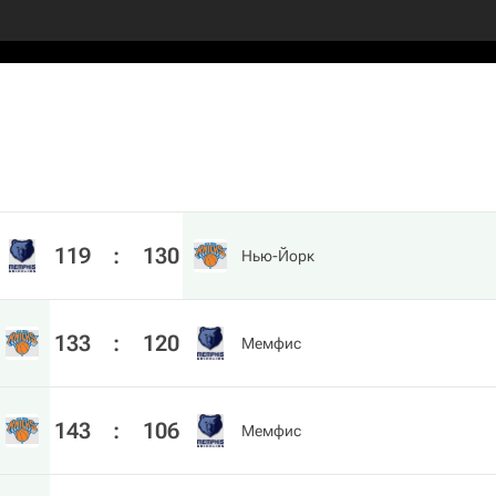
119
:
130
Нью-Йорк
133
:
120
Мемфис
143
:
106
Мемфис