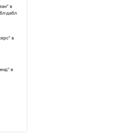
еан" в
бл-дабл
ерс" в
енд" в