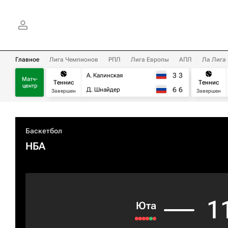
Главное
Лига Чемпионов
РПЛ
Лига Европы
АПЛ
Ла Лига
3
3
А. Калинская
Матч-
Теннис
Теннис
центр
6
6
Д. Шнайдер
Завершен
Завершен
Баскетбол
НБА
1
Юта