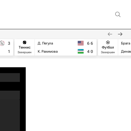
3
6
6
Д. Пегула
Брага
Теннис
Футбол
1
4
0
К. Рахимова
Дина
Завершен
Завершен