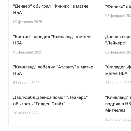
"Денвер" обыграл "Финикс" в матче
"Финикс" об
НБА
08 февраля 20
09 февраля 2025
"Бостон" победил "Кливленд" в матче
Дончич пере
НБА
"Лейкерс"
05 февраля 2025
02 февраля 20
"Кливленд" победил "Атланту" в матче
"Филадельфи
НБА
матче НБА
31 января 2025
29 января 202
Дабл-дабл Дэвиса помог "Лейкерс"
"Кливленд" 
обыграть "Голден Стэйт"
подряд в НБ
Митчелла
26 января 2025
25 января 202