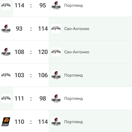
114
:
95
Портленд
93
:
114
Сан-Антонио
108
:
120
Сан-Антонио
103
:
106
Портленд
111
:
98
Портленд
110
:
114
Портленд