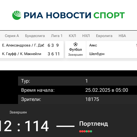
Серия А
Бундеслига
Лига 1
КХЛ
НХЛ
Евролига
НБА
6
3
9
Е. Александрова
Г. Дабровски
Аякс
Футбол
3
6
11
К. Гауфф
К. Макнейли
Шелбурн
Завершен
Тур:
1
Время начала:
25.02.2025 в 05:00
Зрители:
18175
Завершен
12
:
114
Портленд