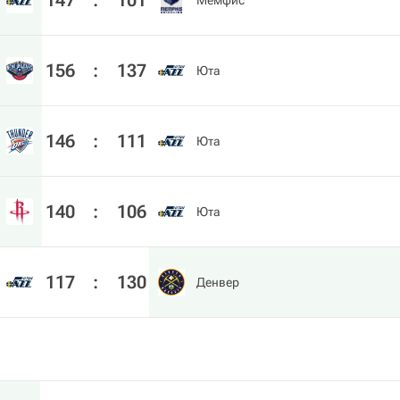
147
:
101
Мемфис
156
:
137
Юта
146
:
111
Юта
140
:
106
Юта
117
:
130
Денвер