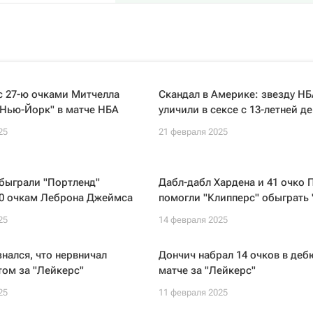
с 27-ю очками Митчелла
Скандал в Америке: звезду НБ
"Нью-Йорк" в матче НБА
уличили в сексе с 13-летней д
25
21 февраля 2025
быграли "Портленд"
Дабл-дабл Хардена и 41 очко 
40 очкам Леброна Джеймса
помогли "Клипперс" обыграть 
25
14 февраля 2025
нался, что нервничал
Дончич набрал 14 очков в де
ом за "Лейкерс"
матче за "Лейкерс"
25
11 февраля 2025