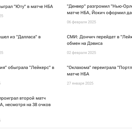
"Денвер" разгромил "Нью-Орл
ыграл "Юту" в матче НБА
матче НБА, Йокич оформил да
25
06 февраля 2025
шел из "Далласа" в
СМИ: Дончич перейдет в "Лейк
обмен на Дэвиса
25
02 февраля 2025
я" обыграла "Лейкерс" в
"Оклахома" переиграла "Портл
матче НБА
5
27 января 2025
проиграл второй матч
А, несмотря на 38 очков
5