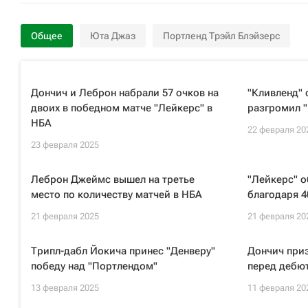
Общее
Юта Джаз
Портленд Трэйл Блэйзерс
Дончич и Леброн набрали 57 очков на
"Кливленд" 
двоих в победном матче "Лейкерс" в
разгромил 
НБА
22 февраля 20
23 февраля 2025
Леброн Джеймс вышел на третье
"Лейкерс" о
место по количеству матчей в НБА
благодаря 
21 февраля 2025
21 февраля 20
Трипл-дабл Йокича принес "Денверу"
Дончич приз
победу над "Портлендом"
перед дебют
13 февраля 2025
11 февраля 20