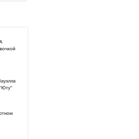
А
евочкой
Пауэлла
"Юту"
бютном