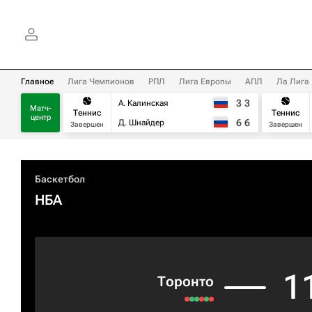
Главное
Лига Чемпионов
РПЛ
Лига Европы
АПЛ
Ла Лига
3
3
А. Калинская
Матч-
Теннис
Теннис
центр
6
6
Д. Шнайдер
Завершен
Завершен
Баскетбол
НБА
1
Торонто