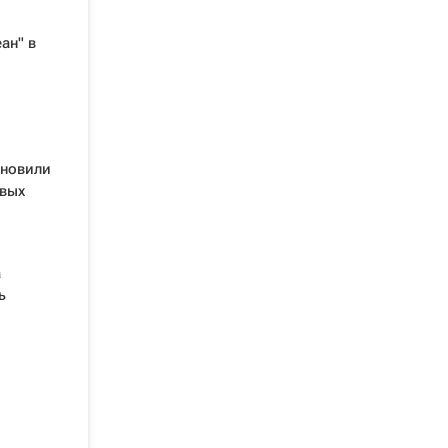
ан" в
ановили
овых
а
ь