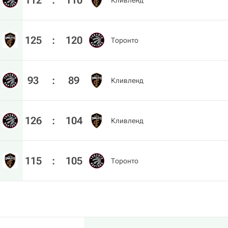
112
:
110
Кливленд
125
:
120
Торонто
93
:
89
Кливленд
126
:
104
Кливленд
115
:
105
Торонто