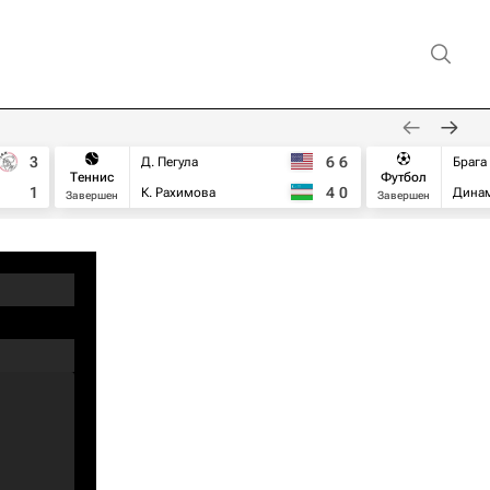
3
6
6
Д. Пегула
Брага
Теннис
Футбол
1
4
0
К. Рахимова
Дина
Завершен
Завершен