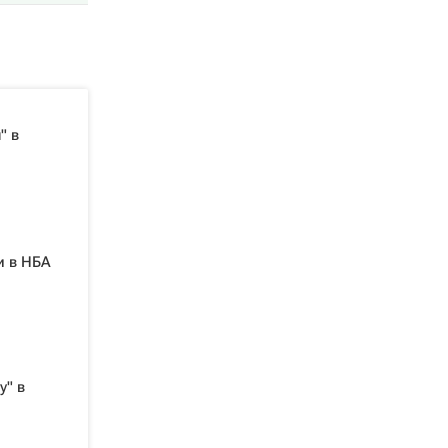
" в
и в НБА
у" в