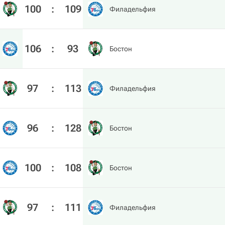
100
:
109
Филадельфия
106
:
93
Бостон
97
:
113
Филадельфия
96
:
128
Бостон
100
:
108
Бостон
97
:
111
Филадельфия