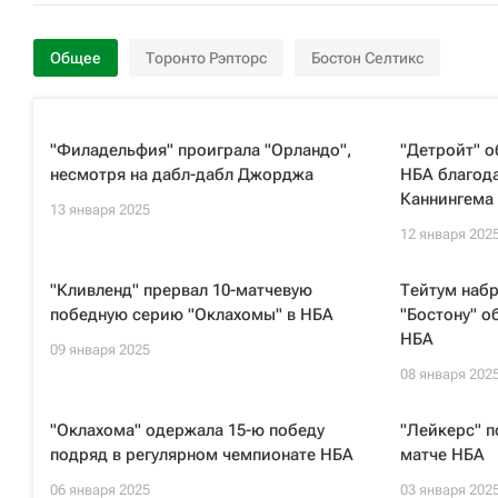
Общее
Торонто Рэпторс
Бостон Селтикс
"Филадельфия" проиграла "Орландо",
"Детройт" о
несмотря на дабл-дабл Джорджа
НБА благода
Каннингема
13 января 2025
12 января 202
"Кливленд" прервал 10-матчевую
Тейтум набр
победную серию "Оклахомы" в НБА
"Бостону" о
НБА
09 января 2025
08 января 202
"Оклахома" одержала 15-ю победу
"Лейкерс" п
подряд в регулярном чемпионате НБА
матче НБА
06 января 2025
03 января 202