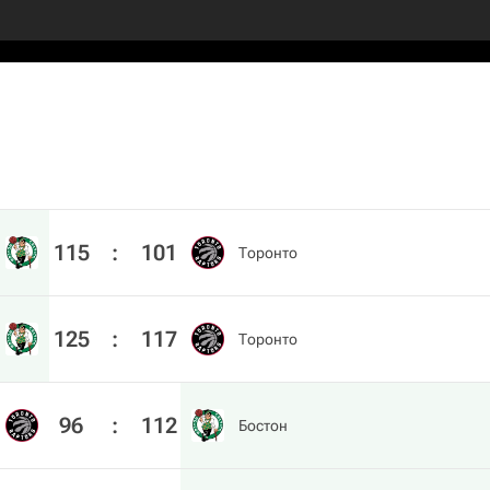
115
:
101
Торонто
125
:
117
Торонто
96
:
112
Бостон