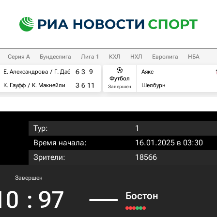
Серия А
Бундеслига
Лига 1
КХЛ
НХЛ
Евролига
НБА
6
3
9
Е. Александрова
Г. Дабровски
Аякс
Футбол
3
6
11
К. Гауфф
К. Макнейли
Шелбурн
Завершен
Тур:
1
Время начала:
16.01.2025 в 03:30
Зрители:
18566
Завершен
10
:
97
Бостон