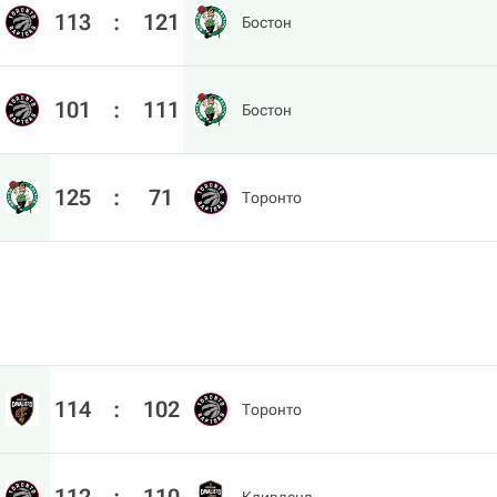
113
:
121
Бостон
101
:
111
Бостон
125
:
71
Торонто
114
:
102
Торонто