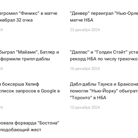
згромил "Финикс" в матче
"Денвер" переиграл "Нью-Орле
набрал 32 очка
матче НБА
24
23 декабря 2024
быграл "Майами", Батлер и
"Даллас" и "Голден Стэйт" уст
оформили трипл-даблы
рекорд НБА по числу трехочк
24
16 декабря 2024
я боксерша Хелиф
Дабл-даблы Таунса и Брансон
список запросов в Google в
помогли "Нью-Йорку" обыграт
"Торонто" в НБА
24
10 декабря 2024
овала форварда "Бостона"
неподобающий жест