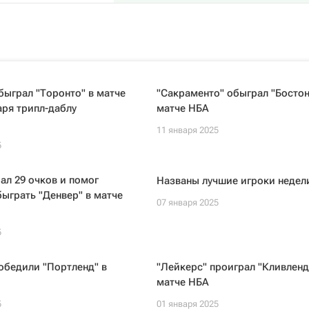
быграл "Торонто" в матче
"Сакраменто" обыграл "Бостон
ря трипл-даблу
матче НБА
11 января 2025
5
ал 29 очков и помог
Названы лучшие игроки недел
быграть "Денвер" в матче
07 января 2025
5
обедили "Портленд" в
"Лейкерс" проиграл "Кливленд
матче НБА
5
01 января 2025