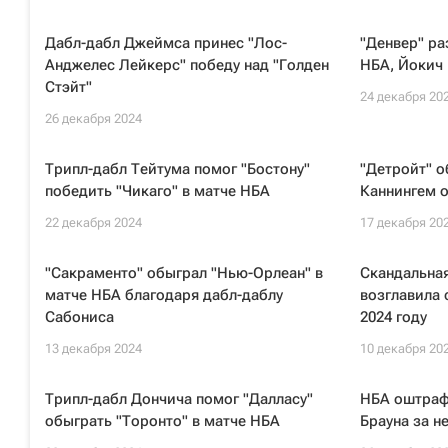
Дабл-дабл Джеймса принес "Лос-
"Денвер" ра
Анджелес Лейкерс" победу над "Голден
НБА, Йокич 
Стэйт"
24 декабря 20
26 декабря 2024
Трипл-дабл Тейтума помог "Бостону"
"Детройт" о
победить "Чикаго" в матче НБА
Каннингем 
22 декабря 2024
17 декабря 20
"Сакраменто" обыграл "Нью-Орлеан" в
Скандальна
матче НБА благодаря дабл-даблу
возглавила 
Сабониса
2024 году
13 декабря 2024
10 декабря 20
Трипл-дабл Дончича помог "Далласу"
НБА оштраф
обыграть "Торонто" в матче НБА
Брауна за 