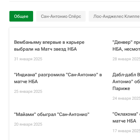
Общее
Сан-Антонио Спёрс
Лос-Анджелес Клиппе
Вембаньяму впервые в карьере
"Денвер" пр
выбрали на Матч звезд НБА
НБА, несмот
31 января 2025
28 января 202
"Индиана" разгромила "Сан-Антонио" в
Дабл-дабл 
матче НБА
Антонио" об
Париже
25 января 2025
24 января 202
"Оклахома" 
"Майами" обыграл "Сан-Антонио"
матче НБА
20 января 2025
17 января 202