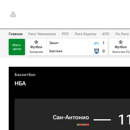
Главное
Лига Чемпионов
РПЛ
Лига Европы
АПЛ
Ла Лига
1
Зенит
Матч-
Футбол
Футбол
центр
0
Балтика
Завершен
Закончен (П)
Баскетбол
НБА
1
Сан-Антонио