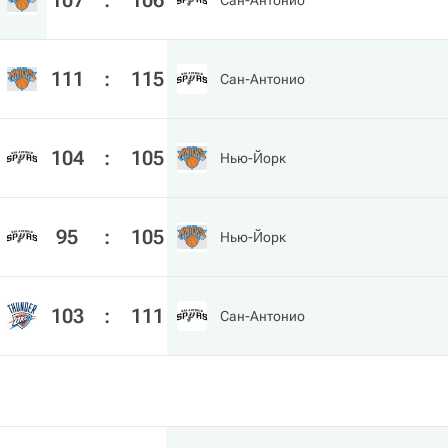
107
:
106
Сан-Антонио
111
:
115
Сан-Антонио
104
:
105
Нью-Йорк
95
:
105
Нью-Йорк
103
:
111
Сан-Антонио