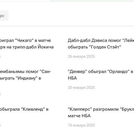
рс
оиграл "Чикаго" в матче
Дабл-дабл Дэвиса помог "Лей
ря на трипл-дабл Йокича
обыграть "Голден Стэйт"
5
26 января 2025
Вембаньямы помог "Сан-
"Денвер" обыграл "Орландо" в
ыграть "Индиану" в
НБА
20 января 2025
5
обыграла "Кливленд" в
"Клипперс" разгромили "Брукл
матче НБА
5
16 января 2025