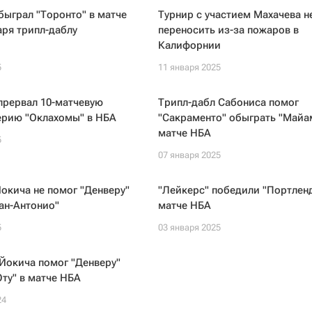
быграл "Торонто" в матче
Турнир с участием Махачева н
ря трипл-даблу
переносить из-за пожаров в
Калифорнии
5
11 января 2025
прервал 10-матчевую
Трипл-дабл Сабониса помог
ерию "Оклахомы" в НБА
"Сакраменто" обыграть "Майа
матче НБА
5
07 января 2025
окича не помог "Денверу"
"Лейкерс" победили "Портленд
Сан-Антонио"
матче НБА
5
03 января 2025
Йокича помог "Денверу"
ту" в матче НБА
24