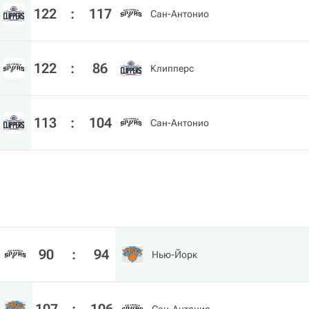
122
:
117
Сан-Антонио
122
:
86
Клипперс
113
:
104
Сан-Антонио
90
:
94
Нью-Йорк