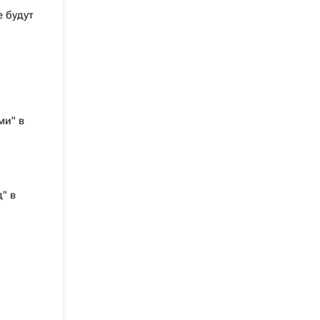
е будут
ми" в
" в