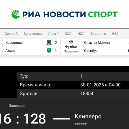
Серия А
Бундеслига
Лига 1
КХЛ
НХЛ
Евролига
НБА
2
Краснодар
Спартак Москва
Футбол
1
Ахмат
Оренбург
Завершен
Тур:
1
Время начала:
30.01.2025 в 04:00
Зрители:
18354
Завершен
16
:
128
Клипперс