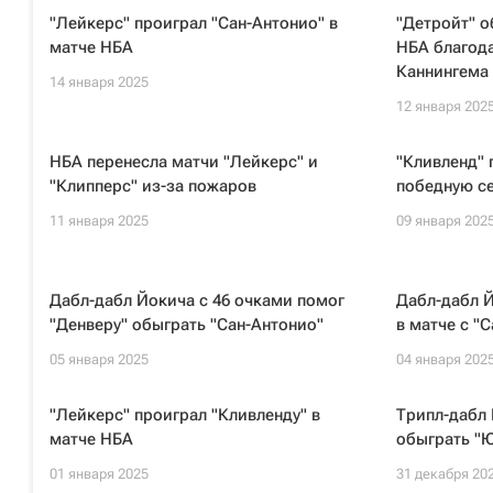
"Лейкерс" проиграл "Сан-Антонио" в
"Детройт" о
матче НБА
НБА благода
Каннингема
14 января 2025
12 января 202
НБА перенесла матчи "Лейкерс" и
"Кливленд" 
"Клипперс" из-за пожаров
победную с
11 января 2025
09 января 202
Дабл-дабл Йокича с 46 очками помог
Дабл-дабл Й
"Денверу" обыграть "Сан-Антонио"
в матче с "
05 января 2025
04 января 202
"Лейкерс" проиграл "Кливленду" в
Трипл-дабл 
матче НБА
обыграть "Ю
01 января 2025
31 декабря 20