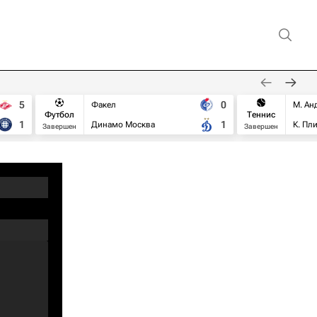
5
0
Факел
М. Ан
Футбол
Теннис
1
1
Динамо Москва
К. Пл
Завершен
Завершен