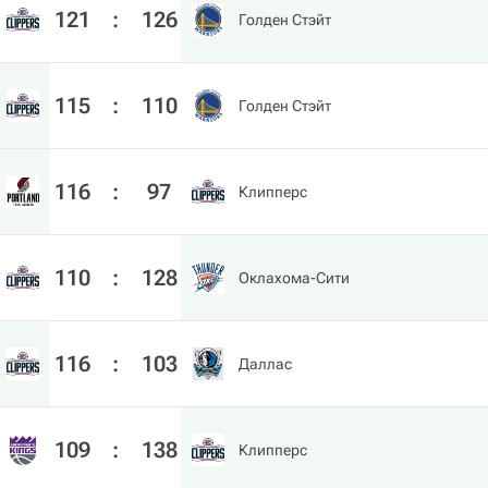
121
:
126
Голден Стэйт
115
:
110
Голден Стэйт
116
:
97
Клипперс
110
:
128
Оклахома-Сити
116
:
103
Даллас
109
:
138
Клипперс