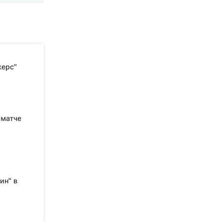
керс"
 матче
ин" в