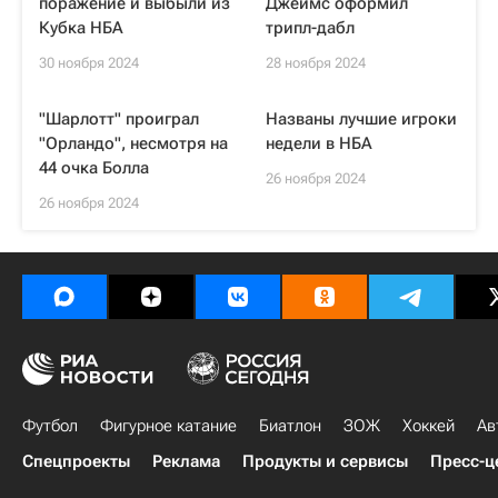
поражение и выбыли из
Джеймс оформил
Кубка НБА
трипл-дабл
30 ноября 2024
28 ноября 2024
"Шарлотт" проиграл
Названы лучшие игроки
"Орландо", несмотря на
недели в НБА
44 очка Болла
26 ноября 2024
26 ноября 2024
Футбол
Фигурное катание
Биатлон
ЗОЖ
Хоккей
Ав
Спецпроекты
Реклама
Продукты и сервисы
Пресс-ц