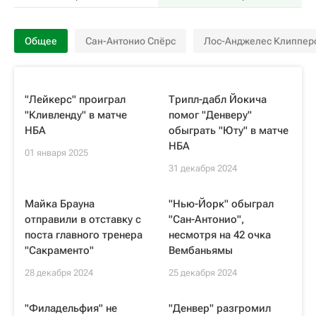
Общее
Сан-Антонио Спёрс
Лос-Анджелес Клиппер
"Лейкерс" проиграл
Трипл-дабл Йокича
"Кливленду" в матче
помог "Денверу"
НБА
обыграть "Юту" в матче
НБА
01 января 2025
31 декабря 2024
Майка Брауна
"Нью-Йорк" обыграл
отправили в отставку с
"Сан-Антонио",
поста главного тренера
несмотря на 42 очка
"Сакраменто"
Вембаньямы
28 декабря 2024
25 декабря 2024
"Филадельфия" не
"Денвер" разгромил