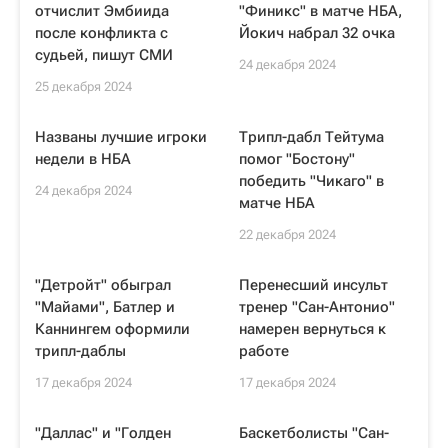
отчислит Эмбиида
"Финикс" в матче НБА,
после конфликта с
Йокич набрал 32 очка
судьей, пишут СМИ
24 декабря 2024
25 декабря 2024
Названы лучшие игроки
Трипл-дабл Тейтума
недели в НБА
помог "Бостону"
победить "Чикаго" в
24 декабря 2024
матче НБА
22 декабря 2024
"Детройт" обыграл
Перенесший инсульт
"Майами", Батлер и
тренер "Сан-Антонио"
Каннингем оформили
намерен вернуться к
трипл-даблы
работе
17 декабря 2024
17 декабря 2024
"Даллас" и "Голден
Баскетболисты "Сан-