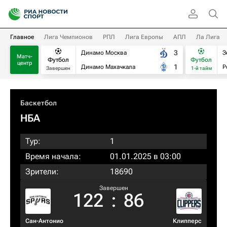
Главное
Лига Чемпионов
РПЛ
Лига Европы
АПЛ
Ла Лига
3
Динамо Москва
З
Матч-
Футбол
Футбол
центр
1
Динамо Махачкала
Р
Завершен
1-й тайм
Баскетбол
НБА
Тур:
1
Время начала:
01.01.2025 в 03:00
Зрители:
18690
Завершен
122
:
86
Сан-Антонио
Клипперс