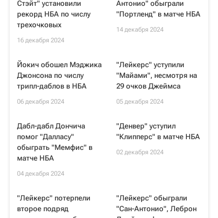
Стэйт" установили
Антонио" обыграли
рекорд НБА по числу
"Портленд" в матче НБА
трехочковых
14 декабря 2024
16 декабря 2024
Йокич обошел Мэджика
"Лейкерс" уступили
Джонсона по числу
"Майами", несмотря на
трипл-даблов в НБА
29 очков Джеймса
06 декабря 2024
05 декабря 2024
Дабл-дабл Дончича
"Денвер" уступил
помог "Далласу"
"Клипперс" в матче НБА
обыграть "Мемфис" в
02 декабря 2024
матче НБА
04 декабря 2024
"Лейкерс" потерпели
"Лейкерс" обыграли
второе подряд
"Сан-Антонио", Леброн