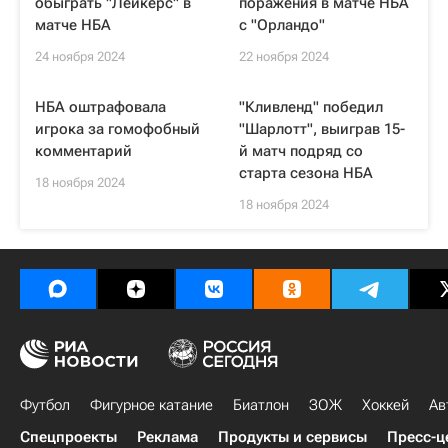
обыграть "Лейкерс" в
поражения в матче НБА
матче НБА
с "Орландо"
24 ноября 2024
22 ноября 2024
НБА оштрафовала
"Кливленд" победил
игрока за гомофобный
"Шарлотт", выиграв 15-
комментарий
й матч подряд со
старта сезона НБА
18 ноября 2024
18 ноября 2024
Футбол
Фигурное катание
Биатлон
ЗОЖ
Хоккей
Ав
Спецпроекты
Реклама
Продукты и сервисы
Пресс-ц