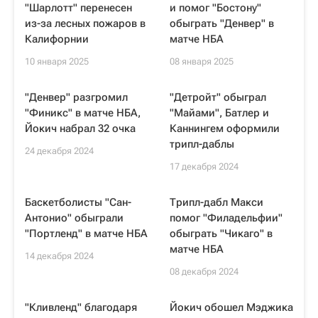
"Шарлотт" перенесен
и помог "Бостону"
из-за лесных пожаров в
обыграть "Денвер" в
Калифорнии
матче НБА
10 января 2025
08 января 2025
"Денвер" разгромил
"Детройт" обыграл
"Финикс" в матче НБА,
"Майами", Батлер и
Йокич набрал 32 очка
Каннингем оформили
трипл-даблы
24 декабря 2024
17 декабря 2024
Баскетболисты "Сан-
Трипл-дабл Макси
Антонио" обыграли
помог "Филадельфии"
"Портленд" в матче НБА
обыграть "Чикаго" в
матче НБА
14 декабря 2024
08 декабря 2024
"Кливленд" благодаря
Йокич обошел Мэджика