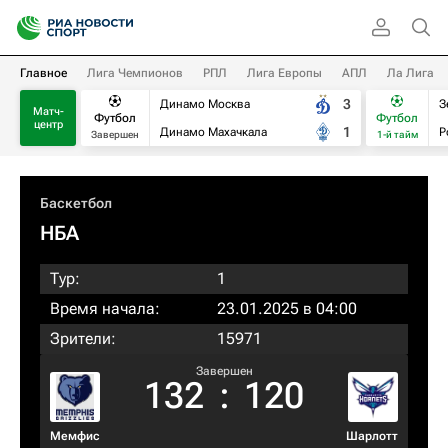
Главное
Лига Чемпионов
РПЛ
Лига Европы
АПЛ
Ла Лига
3
Динамо Москва
З
Матч-
Футбол
Футбол
центр
1
Динамо Махачкала
Р
Завершен
1-й тайм
Баскетбол
НБА
Тур:
1
Время начала:
23.01.2025 в 04:00
Зрители:
15971
Завершен
132
:
120
Мемфис
Шарлотт