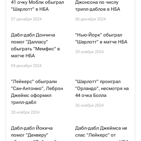
41 очку Мобли обыграл
Джонсона по числу
"Шарлотт" в НБА
трипл-даблов в НБА
07 декабря 2024
06 декабря 2024
Дабл-дабл Дончича
"Нью-Йорк" обыграл
помог "Далласу"
"Шарлотт" в матче НБА
обыграть "Мемфис" в
29 ноября 2024
матче НБА
04 декабря 2024
"Лейкерс" обыграли
"Шарлотт" проиграл
"Сан-Антонио", Леброн
"Орландо", несмотря на
Джеймс оформил
44 очка Болла
трипл-дабл
26 ноября 2024
28 ноября 2024
Дабл-дабл Йокича
Дабл-дабл Джеймса не
помог "Денверу"
спас "Лейкерс" от