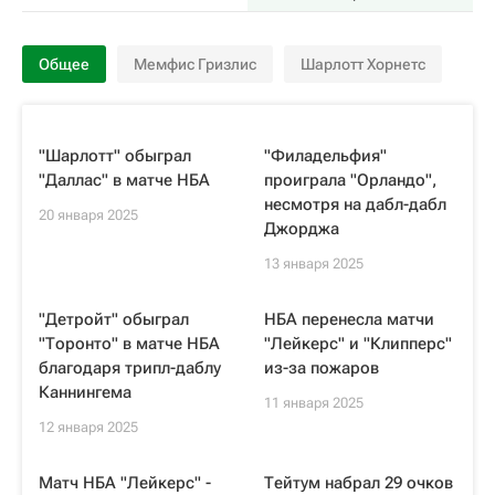
Общее
Мемфис Гризлис
Шарлотт Хорнетс
"Шарлотт" обыграл
"Филадельфия"
"Даллас" в матче НБА
проиграла "Орландо",
несмотря на дабл-дабл
20 января 2025
Джорджа
13 января 2025
"Детройт" обыграл
НБА перенесла матчи
"Торонто" в матче НБА
"Лейкерс" и "Клипперс"
благодаря трипл-даблу
из-за пожаров
Каннингема
11 января 2025
12 января 2025
Матч НБА "Лейкерс" -
Тейтум набрал 29 очков