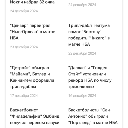
Йокич набрал 32 очка
24 декабря 2024
24 декабря 2024
"Денвер" переиграл
Трипл-дабл Тейтума
"Нью-Орлеан" в матче
помог "Бостону"
НБА
победить "Чикаго" в
матче НБА
23 декабря 2024
22 декабря 2024
"Детройт" обыграл
"Даллас" и "Голден
"Майами", Батлер и
Стэйт" установили
Каннингем оформили
рекорд НБА по числу
трипл-даблы
трехочковых
17 декабря 2024
16 декабря 2024
Баскетболист
Баскетболисты "Сан-
"Филадельфии" Эмбиид
Антонио" обыграли
получил перелом пазухи
"Портленд" в матче НБА