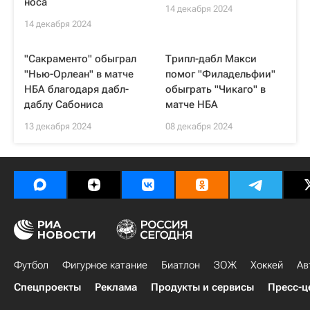
носа
14 декабря 2024
14 декабря 2024
"Сакраменто" обыграл
Трипл-дабл Макси
"Нью-Орлеан" в матче
помог "Филадельфии"
НБА благодаря дабл-
обыграть "Чикаго" в
даблу Сабониса
матче НБА
13 декабря 2024
08 декабря 2024
Футбол
Фигурное катание
Биатлон
ЗОЖ
Хоккей
Ав
Спецпроекты
Реклама
Продукты и сервисы
Пресс-ц