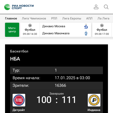
Главное
Лига Чемпионов
РПЛ
Лига Европы
АПЛ
Ла Лига
Динамо Москва
Матч-
Футбол
Футбол
центр
Динамо Махачкала
09.08 14:30
09.08 17:00
Баскетбол
НБА
Тур:
1
Время начала:
17.01.2025 в 03:00
Зрители:
16366
Завершен
100
:
111
Детройт
Индиана