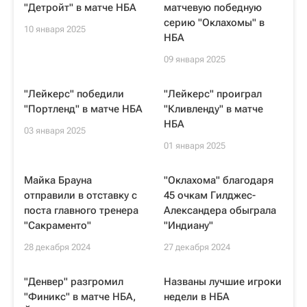
"Детройт" в матче НБА
матчевую победную
серию "Оклахомы" в
10 января 2025
НБА
09 января 2025
"Лейкерс" победили
"Лейкерс" проиграл
"Портленд" в матче НБА
"Кливленду" в матче
НБА
03 января 2025
01 января 2025
Майка Брауна
"Оклахома" благодаря
отправили в отставку с
45 очкам Гилджес-
поста главного тренера
Александера обыграла
"Сакраменто"
"Индиану"
28 декабря 2024
27 декабря 2024
"Денвер" разгромил
Названы лучшие игроки
"Финикс" в матче НБА,
недели в НБА