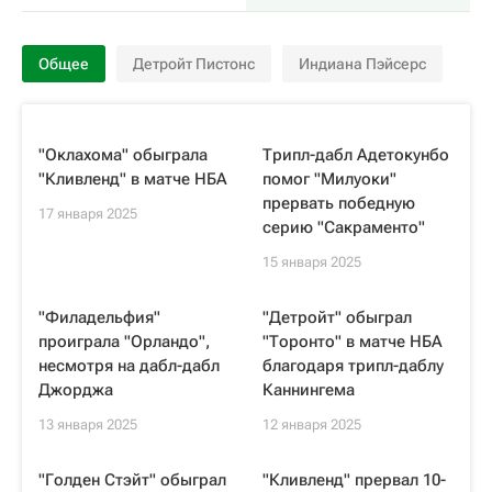
Общее
Детройт Пистонс
Индиана Пэйсерс
"Оклахома" обыграла
Трипл-дабл Адетокунбо
"Кливленд" в матче НБА
помог "Милуоки"
прервать победную
17 января 2025
серию "Сакраменто"
15 января 2025
"Филадельфия"
"Детройт" обыграл
проиграла "Орландо",
"Торонто" в матче НБА
несмотря на дабл-дабл
благодаря трипл-даблу
Джорджа
Каннингема
13 января 2025
12 января 2025
"Голден Стэйт" обыграл
"Кливленд" прервал 10-