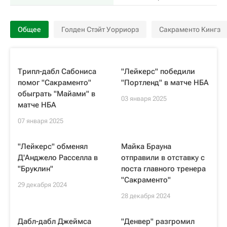
Общее
Голден Стэйт Уорриорз
Сакраменто Кингз
Трипл-дабл Сабониса
"Лейкерс" победили
помог "Сакраменто"
"Портленд" в матче НБА
обыграть "Майами" в
03 января 2025
матче НБА
07 января 2025
"Лейкерс" обменял
Майка Брауна
Д'Анджело Расселла в
отправили в отставку с
"Бруклин"
поста главного тренера
"Сакраменто"
29 декабря 2024
28 декабря 2024
Дабл-дабл Джеймса
"Денвер" разгромил