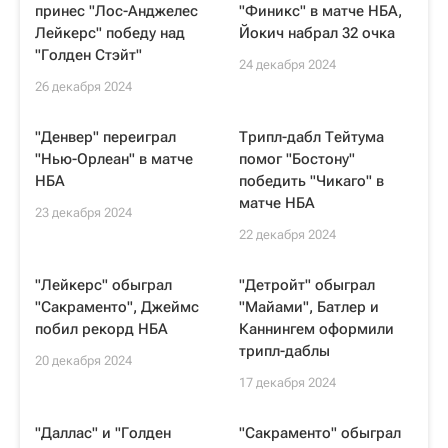
принес "Лос-Анджелес
"Финикс" в матче НБА,
Лейкерс" победу над
Йокич набрал 32 очка
"Голден Стэйт"
24 декабря 2024
26 декабря 2024
"Денвер" переиграл
Трипл-дабл Тейтума
"Нью-Орлеан" в матче
помог "Бостону"
НБА
победить "Чикаго" в
матче НБА
23 декабря 2024
22 декабря 2024
"Лейкерс" обыграл
"Детройт" обыграл
"Сакраменто", Джеймс
"Майами", Батлер и
побил рекорд НБА
Каннингем оформили
трипл-даблы
20 декабря 2024
17 декабря 2024
"Даллас" и "Голден
"Сакраменто" обыграл