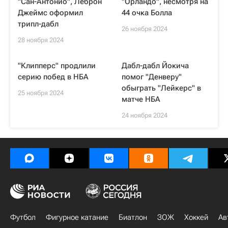
"Сан-Антонио", Леброн
"Орландо", несмотря на
Джеймс оформил
44 очка Болла
трипл-дабл
26 ноября 2024
28 ноября 2024
"Клипперс" продлили
Дабл-дабл Йокича
серию побед в НБА
помог "Денверу"
обыграть "Лейкерс" в
25 ноября 2024
матче НБА
24 ноября 2024
Футбол
Фигурное катание
Биатлон
ЗОЖ
Хоккей
Ав