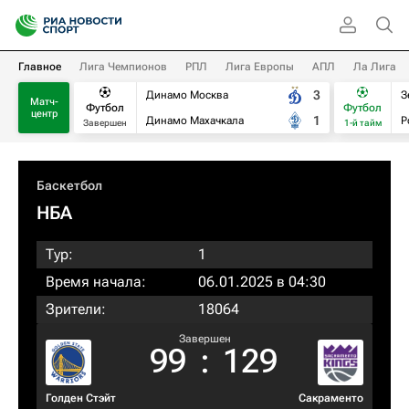
Главное
Лига Чемпионов
РПЛ
Лига Европы
АПЛ
Ла Лига
3
Динамо Москва
З
Матч-
Футбол
Футбол
центр
1
Динамо Махачкала
Р
Завершен
1-й тайм
Баскетбол
НБА
Тур:
1
Время начала:
06.01.2025 в 04:30
Зрители:
18064
Завершен
99
:
129
Голден Стэйт
Сакраменто