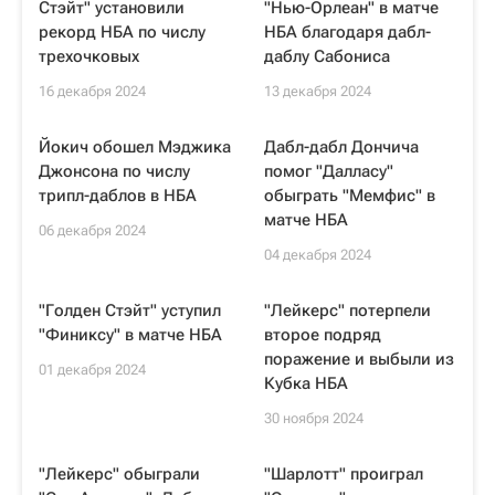
Стэйт" установили
"Нью-Орлеан" в матче
рекорд НБА по числу
НБА благодаря дабл-
трехочковых
даблу Сабониса
16 декабря 2024
13 декабря 2024
Йокич обошел Мэджика
Дабл-дабл Дончича
Джонсона по числу
помог "Далласу"
трипл-даблов в НБА
обыграть "Мемфис" в
матче НБА
06 декабря 2024
04 декабря 2024
"Голден Стэйт" уступил
"Лейкерс" потерпели
"Финиксу" в матче НБА
второе подряд
поражение и выбыли из
01 декабря 2024
Кубка НБА
30 ноября 2024
"Лейкерс" обыграли
"Шарлотт" проиграл