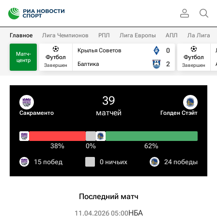
Главное
Лига Чемпионов
РПЛ
Лига Европы
АПЛ
Ла Лига
0
Крылья Советов
Матч-
Футбол
Футбол
центр
2
Балтика
Завершен
Завершен
39
матчей
Сакраменто
Голден Стэйт
38%
0%
62%
15 побед
0 ничьих
24 победы
Последний матч
НБА
11.04.2026 05:00