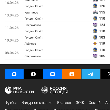
Клипперс
16.04.26
126
Голден Стэйт
115
Клипперс
13.04.26
110
Голден Стэйт
124
Сакраменто
11.04.26
118
Голден Стэйт
103
Голден Стэйт
10.04.26
119
Лейкерс
110
Голден Стэйт
08.04.26
105
Сакраменто
Футбол
Фигурное катание
Биатлон
ЗОЖ
Хоккей
Ав