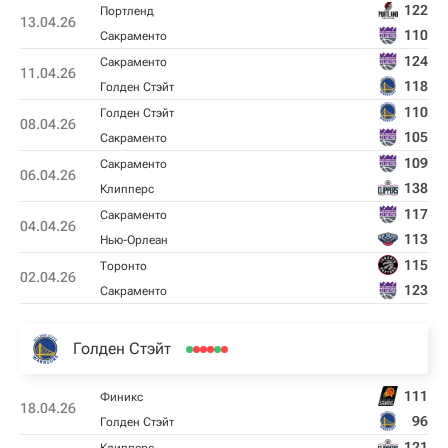
122
Портленд
13.04.26
110
Сакраменто
124
Сакраменто
11.04.26
118
Голден Стэйт
110
Голден Стэйт
08.04.26
105
Сакраменто
109
Сакраменто
06.04.26
138
Клипперс
117
Сакраменто
04.04.26
113
Нью-Орлеан
115
Торонто
02.04.26
123
Сакраменто
Голден Стэйт
111
Финикс
18.04.26
96
Голден Стэйт
121