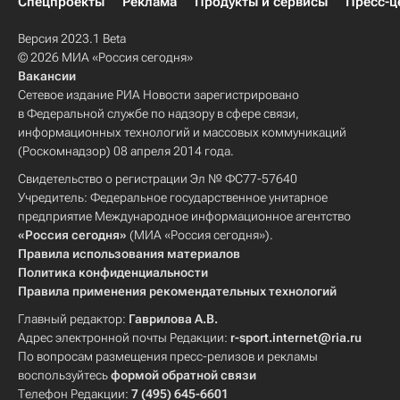
Спецпроекты
Реклама
Продукты и сервисы
Пресс-ц
Версия 2023.1 Beta
© 2026 МИА «Россия сегодня»
Вакансии
Сетевое издание РИА Новости зарегистрировано
в Федеральной службе по надзору в сфере связи,
информационных технологий и массовых коммуникаций
(Роскомнадзор) 08 апреля 2014 года.
Свидетельство о регистрации Эл № ФС77-57640
Учредитель: Федеральное государственное унитарное
предприятие Международное информационное агентство
«Россия сегодня»
(МИА «Россия сегодня»).
Правила использования материалов
Политика конфиденциальности
Правила применения рекомендательных технологий
Главный редактор:
Гаврилова А.В.
Адрес электронной почты Редакции:
r-sport.internet@ria.ru
По вопросам размещения пресс-релизов и рекламы
воспользуйтесь
формой обратной связи
Телефон Редакции:
7 (495) 645-6601