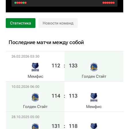
Статистика
Новости команд
Последние матчи между собой
26.02.2026 03:30
112
:
133
Мемфис
Голден Стэйт
10.02.2026 06:00
114
:
113
Голден Стэйт
Мемфис
28.10.2025 05:00
131
:
118