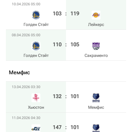
10.04.2026 05:00
103
:
119
Голден Стэйт
Лейкерс
08.04.2026 05:00
110
:
105
Голден Стэйт
Сакраменто
Мемфис
13.04.2026 03:30
132
:
101
Хьюстон
Мемфис
11.04.2026 04:30
147
:
101