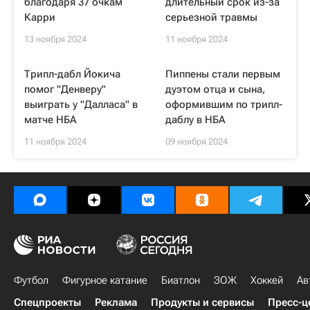
благодаря 37 очкам
длительный срок из-за
Карри
серьезной травмы
13 ноября 2024
11 ноября 2024
Трипл-дабл Йокича
Пиппены стали первым
помог "Денверу"
дуэтом отца и сына,
выиграть у "Далласа" в
оформившим по трипл-
матче НБА
даблу в НБА
11 ноября 2024
09 ноября 2024
Футбол
Фигурное катание
Биатлон
ЗОЖ
Хоккей
Ав
Спецпроекты
Реклама
Продукты и сервисы
Пресс-ц