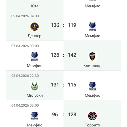
Юта
Мемфис
09.04.2026 04:00
136
:
119
Денвер
Мемфис
07.04.2026 03:00
126
:
142
Мемфис
Кливленд
05.04.2026 22:30
131
:
115
Милуоки
Мемфис
04.04.2026 03:00
96
:
128
Мемфис
Торонто