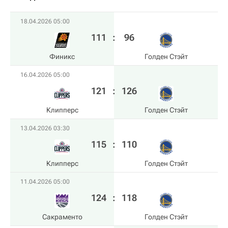
18.04.2026 05:00
111
:
96
Финикс
Голден Стэйт
16.04.2026 05:00
121
:
126
Клипперс
Голден Стэйт
13.04.2026 03:30
115
:
110
Клипперс
Голден Стэйт
11.04.2026 05:00
124
:
118
Сакраменто
Голден Стэйт