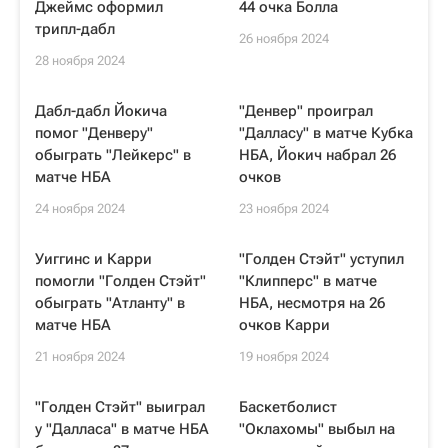
Джеймс оформил
44 очка Болла
трипл-дабл
26 ноября 2024
28 ноября 2024
Дабл-дабл Йокича
"Денвер" проиграл
помог "Денверу"
"Далласу" в матче Кубка
обыграть "Лейкерс" в
НБА, Йокич набрал 26
матче НБА
очков
24 ноября 2024
23 ноября 2024
Уиггинс и Карри
"Голден Стэйт" уступил
помогли "Голден Стэйт"
"Клипперс" в матче
обыграть "Атланту" в
НБА, несмотря на 26
матче НБА
очков Карри
21 ноября 2024
19 ноября 2024
"Голден Стэйт" выиграл
Баскетболист
у "Далласа" в матче НБА
"Оклахомы" выбыл на