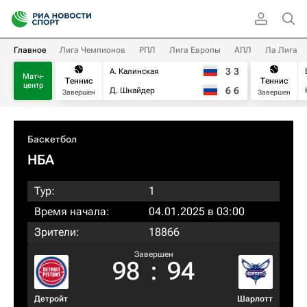
Главное
Лига Чемпионов
РПЛ
Лига Европы
АПЛ
Ла Лига
3
3
А. Калинская
Матч-
Теннис
Теннис
центр
6
6
Д. Шнайдер
Завершен
Завершен
Баскетбол
НБА
Тур:
1
Время начала:
04.01.2025 в 03:00
Зрители:
18866
Завершен
98
:
94
Детройт
Шарлотт