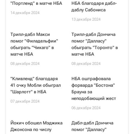
"Портленд" в матче НБА
НБА благодаря дабл-
даблу Сабониса
14 декабря 2024
13 декабря 2024
Трипл-дабл Макси
Трипл-дабл Дончича
помог "Филадельфии"
помог "Далласу"
обыграть "Чикаго" в
обыграть "Торонто" в
матче НБА
матче НБА
08 декабря 2024
08 декабря 2024
"Кливленд" благодаря
НБА оштрафовала
41 очку Мобли обыграл
форварда "Бостона"
"Шарлотт" в НБА
Брауна за
неподобающий жест
07 декабря 2024
06 декабря 2024
Йокич обошел Мэджика
Дабл-дабл Дончича
Джонсона по числу
помог "Далласу"