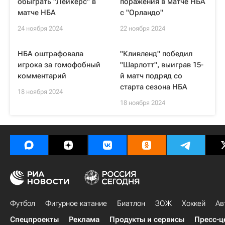
обыграть "Лейкерс" в
поражения в матче НБА
матче НБА
с "Орландо"
24 ноября 2024
22 ноября 2024
НБА оштрафовала
"Кливленд" победил
игрока за гомофобный
"Шарлотт", выиграв 15-
комментарий
й матч подряд со
старта сезона НБА
18 ноября 2024
18 ноября 2024
Футбол
Фигурное катание
Биатлон
ЗОЖ
Хоккей
Ав
Спецпроекты
Реклама
Продукты и сервисы
Пресс-ц