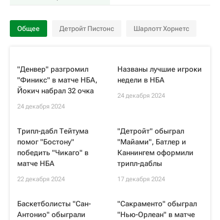
Общее
Детройт Пистонс
Шарлотт Хорнетс
"Денвер" разгромил
Названы лучшие игроки
"Финикс" в матче НБА,
недели в НБА
Йокич набрал 32 очка
24 декабря 2024
24 декабря 2024
Трипл-дабл Тейтума
"Детройт" обыграл
помог "Бостону"
"Майами", Батлер и
победить "Чикаго" в
Каннингем оформили
матче НБА
трипл-даблы
22 декабря 2024
17 декабря 2024
Баскетболисты "Сан-
"Сакраменто" обыграл
Антонио" обыграли
"Нью-Орлеан" в матче