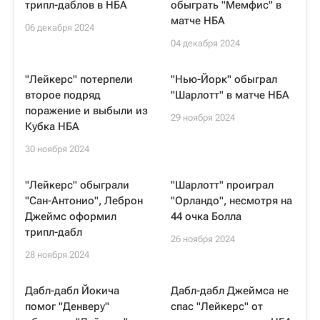
трипл-даблов в НБА
обыграть "Мемфис" в
матче НБА
06 декабря 2024
04 декабря 2024
"Лейкерс" потерпели
"Нью-Йорк" обыграл
второе подряд
"Шарлотт" в матче НБА
поражение и выбыли из
29 ноября 2024
Кубка НБА
30 ноября 2024
"Лейкерс" обыграли
"Шарлотт" проиграл
"Сан-Антонио", Леброн
"Орландо", несмотря на
Джеймс оформил
44 очка Болла
трипл-дабл
26 ноября 2024
28 ноября 2024
Дабл-дабл Йокича
Дабл-дабл Джеймса не
помог "Денверу"
спас "Лейкерс" от