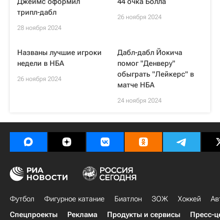
Джеймс оформил
44 очка Болла
трипл-дабл
26 ноября 2024
28 ноября 2024
Названы лучшие игроки
Дабл-дабл Йокича
недели в НБА
помог "Денверу"
обыграть "Лейкерс" в
26 ноября 2024
матче НБА
24 ноября 2024
Футбол
Фигурное катание
Биатлон
ЗОЖ
Хоккей
Ав
Спецпроекты
Реклама
Продукты и сервисы
Пресс-ц