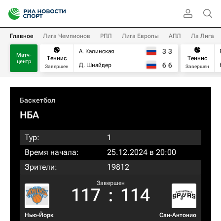
Главное
Лига Чемпионов
РПЛ
Лига Европы
АПЛ
Ла Лига
3
3
А. Калинская
Матч-
Теннис
Теннис
центр
6
6
Д. Шнайдер
Завершен
Завершен
Баскетбол
НБА
Тур:
1
Время начала:
25.12.2024 в 20:00
Зрители:
19812
Завершен
117
:
114
Нью-Йорк
Сан-Антонио