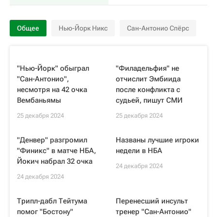
Общее
Нью-Йорк Никс
Сан-Антонио Спёрс
"Нью-Йорк" обыграл
"Филадельфия" не
"Сан-Антонио",
отчислит Эмбиида
несмотря на 42 очка
после конфликта с
Вембаньямы
судьей, пишут СМИ
25 декабря 2024
25 декабря 2024
"Денвер" разгромил
Названы лучшие игроки
"Финикс" в матче НБА,
недели в НБА
Йокич набрал 32 очка
24 декабря 2024
24 декабря 2024
Трипл-дабл Тейтума
Перенесший инсульт
помог "Бостону"
тренер "Сан-Антонио"