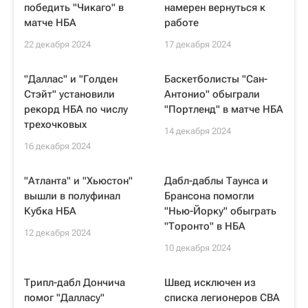
победить "Чикаго" в
намерен вернуться к
матче НБА
работе
22 декабря 2024
17 декабря 2024
"Даллас" и "Голден
Баскетболисты "Сан-
Стэйт" установили
Антонио" обыграли
рекорд НБА по числу
"Портленд" в матче НБА
трехочковых
14 декабря 2024
16 декабря 2024
"Атланта" и "Хьюстон"
Дабл-даблы Таунса и
вышли в полуфинал
Брансона помогли
Кубка НБА
"Нью-Йорку" обыграть
"Торонто" в НБА
12 декабря 2024
10 декабря 2024
Трипл-дабл Дончича
Швед исключен из
помог "Далласу"
списка легионеров CBA