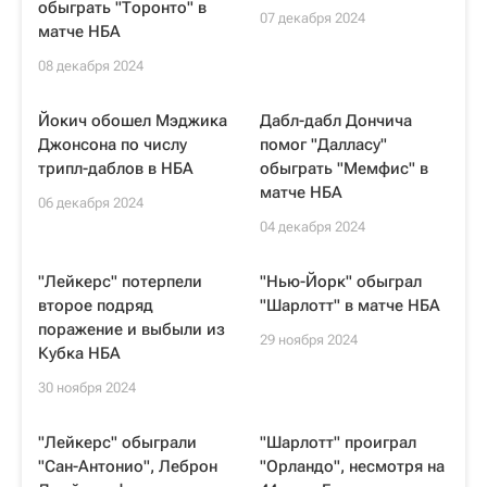
обыграть "Торонто" в
07 декабря 2024
матче НБА
08 декабря 2024
Йокич обошел Мэджика
Дабл-дабл Дончича
Джонсона по числу
помог "Далласу"
трипл-даблов в НБА
обыграть "Мемфис" в
матче НБА
06 декабря 2024
04 декабря 2024
"Лейкерс" потерпели
"Нью-Йорк" обыграл
второе подряд
"Шарлотт" в матче НБА
поражение и выбыли из
29 ноября 2024
Кубка НБА
30 ноября 2024
"Лейкерс" обыграли
"Шарлотт" проиграл
"Сан-Антонио", Леброн
"Орландо", несмотря на