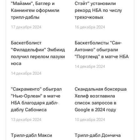
"Майами", Батлер и
Стэйт" установили
Каннингем оформили
рекорд НБА по числу
трипл-даблы
трехочковых
17 декабря 2024
16 декабря 2024
Баскетболист
Баскетболисты "Сан-
"Филадельфии" Эмбиид
Антонио" обыграли
получил перелом пазухи
"Портленд" в матче НБА
носа
14 декабря 2024
14 декабря 2024
"Сакраменто" обыграл
Скандальная боксерша
"Нью-Орлеан" в матче
Хелиф возглавила
НБА благодаря дабл-
список запросов в
даблу Сабониса
Google в 2024 году
13 декабря 2024
10 декабря 2024
Трипл-дабл Макси
Трипл-дабл Дончича