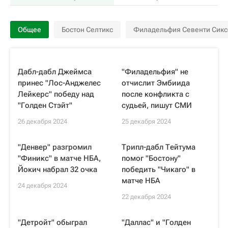
Общее
Бостон Селтикс
Филадельфия Севенти Сикс
Дабл-дабл Джеймса
"Филадельфия" не
принес "Лос-Анджелес
отчислит Эмбиида
Лейкерс" победу над
после конфликта с
"Голден Стэйт"
судьей, пишут СМИ
26 декабря 2024
25 декабря 2024
"Денвер" разгромил
Трипл-дабл Тейтума
"Финикс" в матче НБА,
помог "Бостону"
Йокич набрал 32 очка
победить "Чикаго" в
матче НБА
24 декабря 2024
22 декабря 2024
"Детройт" обыграл
"Даллас" и "Голден