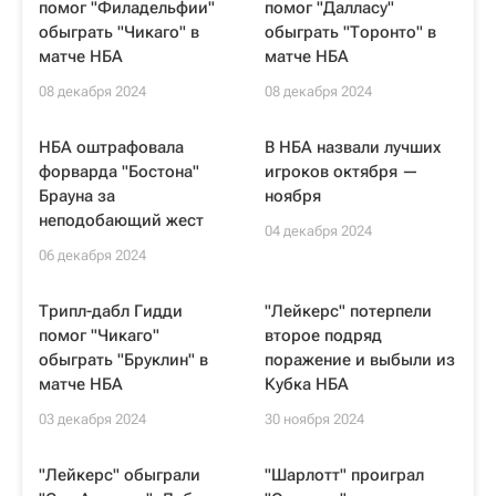
помог "Филадельфии"
помог "Далласу"
обыграть "Чикаго" в
обыграть "Торонто" в
матче НБА
матче НБА
08 декабря 2024
08 декабря 2024
НБА оштрафовала
В НБА назвали лучших
форварда "Бостона"
игроков октября —
Брауна за
ноября
неподобающий жест
04 декабря 2024
06 декабря 2024
Трипл-дабл Гидди
"Лейкерс" потерпели
помог "Чикаго"
второе подряд
обыграть "Бруклин" в
поражение и выбыли из
матче НБА
Кубка НБА
03 декабря 2024
30 ноября 2024
"Лейкерс" обыграли
"Шарлотт" проиграл