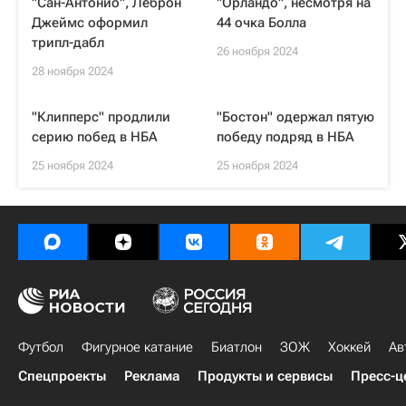
"Сан-Антонио", Леброн
"Орландо", несмотря на
Джеймс оформил
44 очка Болла
трипл-дабл
26 ноября 2024
28 ноября 2024
"Клипперс" продлили
"Бостон" одержал пятую
серию побед в НБА
победу подряд в НБА
25 ноября 2024
25 ноября 2024
Футбол
Фигурное катание
Биатлон
ЗОЖ
Хоккей
Ав
Спецпроекты
Реклама
Продукты и сервисы
Пресс-ц