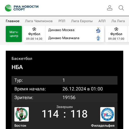
Главное
Лига Чемпионов
РПЛ
Лига Европы
АПЛ
Ла Лига
Динамо Москва
Матч-
Футбол
Футбол
центр
Динамо Махачкала
09.08 14:30
09.08 17:00
Баскетбол
НБА
Тур:
1
Время начала:
26.12.2024 в 01:00
Зрители:
19156
Завершен
114
:
118
Бостон
Филадельфия