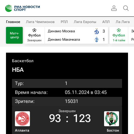
Главное
Лига Чемпионов
РПЛ
Лига Европы
АПЛ
Ла Лига
3
Динамо Москва
З
Матч-
Футбол
Футбол
центр
1
Динамо Махачкала
Р
Завершен
1-й тайм
Баскетбол
НБА
Тур:
1
Время начала:
05.11.2024 в 03:45
Зрители:
15031
Завершен
93
:
123
Атланта
Бостон