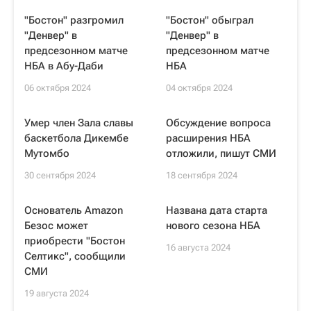
"Бостон" разгромил
"Бостон" обыграл
"Денвер" в
"Денвер" в
предсезонном матче
предсезонном матче
НБА в Абу-Даби
НБА
06 октября 2024
04 октября 2024
Умер член Зала славы
Обсуждение вопроса
баскетбола Дикембе
расширения НБА
Мутомбо
отложили, пишут СМИ
30 сентября 2024
18 сентября 2024
Основатель Amazon
Названа дата старта
Безос может
нового сезона НБА
приобрести "Бостон
16 августа 2024
Селтикс", сообщили
СМИ
19 августа 2024