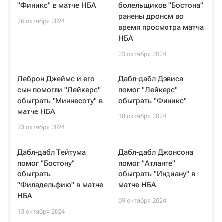
"Финикс" в матче НБА
болельщиков "Бостона"
ранены дроном во
26 октября 2024
время просмотра матча
НБА
23 октября 2024
Леброн Джеймс и его
Дабл-дабл Дэвиса
сын помогли "Лейкерс"
помог "Лейкерс"
обыграть "Миннесоту" в
обыграть "Финикс"
матче НБА
18 октября 2024
23 октября 2024
Дабл-дабл Тейтума
Дабл-дабл Джонсона
помог "Бостону"
помог "Атланте"
обыграть
обыграть "Индиану" в
"Филадельфию" в матче
матче НБА
НБА
09 октября 2024
13 октября 2024