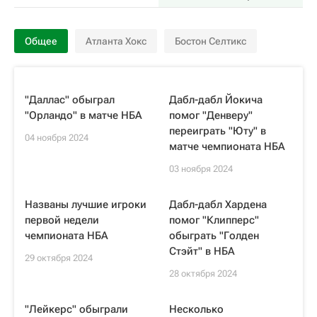
Общее
Атланта Хокс
Бостон Селтикс
"Даллас" обыграл
Дабл-дабл Йокича
"Орландо" в матче НБА
помог "Денверу"
переиграть "Юту" в
04 ноября 2024
матче чемпионата НБА
03 ноября 2024
Названы лучшие игроки
Дабл-дабл Хардена
первой недели
помог "Клипперс"
чемпионата НБА
обыграть "Голден
Стэйт" в НБА
29 октября 2024
28 октября 2024
"Лейкерс" обыграли
Несколько