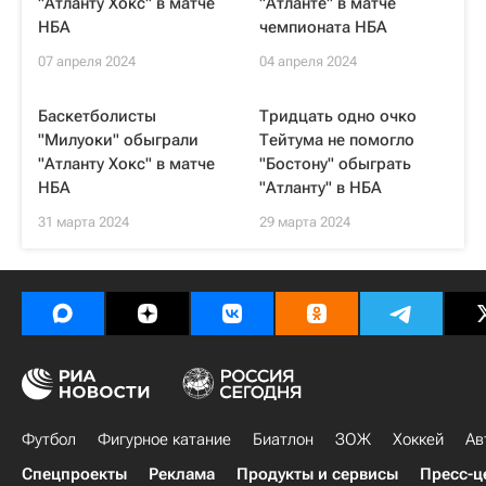
"Атланту Хокс" в матче
"Атланте" в матче
НБА
чемпионата НБА
07 апреля 2024
04 апреля 2024
Баскетболисты
Тридцать одно очко
"Милуоки" обыграли
Тейтума не помогло
"Атланту Хокс" в матче
"Бостону" обыграть
НБА
"Атланту" в НБА
31 марта 2024
29 марта 2024
Футбол
Фигурное катание
Биатлон
ЗОЖ
Хоккей
Ав
Спецпроекты
Реклама
Продукты и сервисы
Пресс-ц