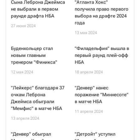
Сына Леброна Джеймса
"Атланта Хокс"
не выбрали в первом
получила право первого
раунде драфта НБА
выбора на драфте 2024
года
27 июня 2024
13 мая 2024
Буденхольцер стал
"Филадельфия" вышла в
новым главным
первый раунд плей-офф
тренером "Финикса"
НБА
12 мая 2024
18 апреля 2024
"Лейкерс" благодаря 37
"Денвер" нанес
очкам Леброна
поражение "Миннесоте"
Джеймса обыграли
в матче НБА
"Мемфис" в матче НБА
11 апреля 2024
13 апреля 2024
"Денвер" обыграл
"Детройт" уступил