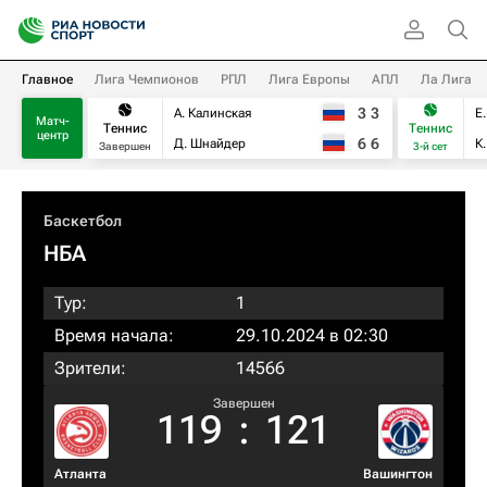
Главное
Лига Чемпионов
РПЛ
Лига Европы
АПЛ
Ла Лига
3
3
А. Калинская
Е
Матч-
Теннис
Теннис
центр
6
6
Д. Шнайдер
К
Завершен
3-й сет
Баскетбол
НБА
Тур:
1
Время начала:
29.10.2024 в 02:30
Зрители:
14566
Завершен
119
:
121
Атланта
Вашингтон