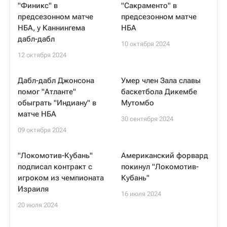
"Финикс" в
"Сакраменто" в
предсезонном матче
предсезонном матче
НБА, у Каннингема
НБА
дабл-дабл
10 октября 2024
12 октября 2024
Дабл-дабл Джонсона
Умер член Зала славы
помог "Атланте"
баскетбола Дикембе
обыграть "Индиану" в
Мутомбо
матче НБА
30 сентября 2024
09 октября 2024
"Локомотив-Кубань"
Американский форвард
подписал контракт с
покинул "Локомотив-
игроком из чемпионата
Кубань"
Израиля
16 июля 2024
20 июля 2024