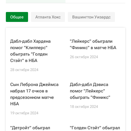
Общее
Атланта Хокс
Вашингтон Уизардс
Дабл-дабл Хардена
"Лейкерс" обыграли
помог "Клипперс"
"Финикс" в матче НБА
обыграть "Голден
26 октября 2024
Стэйт" в НБА
28 октября 2024
Сын Леброна Джеймса
Дабл-дабл Дэвиса
набрал 17 очков в
помог "Лейкерс"
предсезонном матче
обыграть "Финикс"
НБА
18 октября 2024
19 октября 2024
"Детройт" обыграл
"Голден Стэйт" обыграл