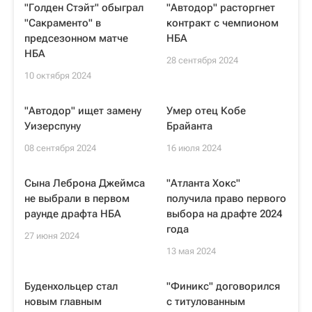
"Голден Стэйт" обыграл
"Автодор" расторгнет
"Сакраменто" в
контракт с чемпионом
предсезонном матче
НБА
НБА
28 сентября 2024
10 октября 2024
"Автодор" ищет замену
Умер отец Кобе
Уизерспуну
Брайанта
08 сентября 2024
16 июля 2024
Сына Леброна Джеймса
"Атланта Хокс"
не выбрали в первом
получила право первого
раунде драфта НБА
выбора на драфте 2024
года
27 июня 2024
13 мая 2024
Буденхольцер стал
"Финикс" договорился
новым главным
с титулованным