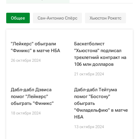
Общее
Сан-Антонио Спёрс
Хьюстон Рокетс
"Лейкерс" обыграли
Баскетболист
"Финикс" в матче НБА
"Хьюстона" подписал
трехлетний контракт на
26 октября 2024
106 млн долларов
21 октября 2024
Дабл-дабл Дэвиса
Дабл-дабл Тейтума
помог "Лейкерс"
помог "Бостону"
обыграть "Финикс"
обыграть
"Филадельфию" в матче
18 октября 2024
НБА
13 октября 2024