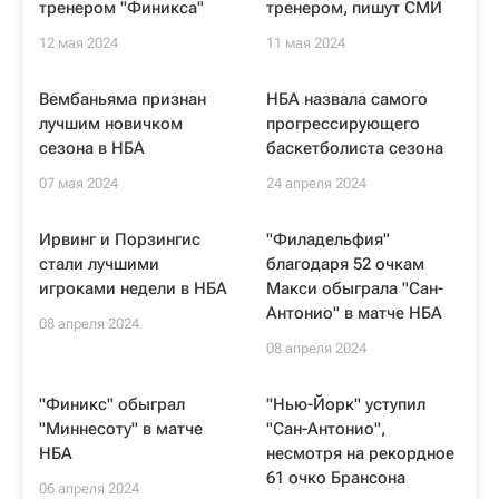
тренером "Финикса"
тренером, пишут СМИ
12 мая 2024
11 мая 2024
Вембаньяма признан
НБА назвала самого
лучшим новичком
прогрессирующего
сезона в НБА
баскетболиста сезона
07 мая 2024
24 апреля 2024
Ирвинг и Порзингис
"Филадельфия"
стали лучшими
благодаря 52 очкам
игроками недели в НБА
Макси обыграла "Сан-
Антонио" в матче НБА
08 апреля 2024
08 апреля 2024
"Финикс" обыграл
"Нью-Йорк" уступил
"Миннесоту" в матче
"Сан-Антонио",
НБА
несмотря на рекордное
61 очко Брансона
06 апреля 2024