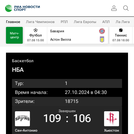
Главное
Лига Чемпионов
РПЛ
Лига Европы
АПЛ
Ла Лига
Бавария
Матч-
Футбол
Теннис
центр
Астон Вилла
07.08 15:00
07.08 18:00
Баскетбол
НБА
Тур:
1
Время начала:
27.10.2024 в 04:30
Зрители:
18715
Завершен
109
:
106
Сан-Антонио
Хьюстон