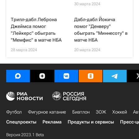
30 марта 2024
Трипл-дабл Леброна
Дабл-дабл Йокича
Джеймса помог
помог "Денверу"
"Лейкерс" обыграть
обыграть "Миннесоту" в
"Мемфис" в матче НБА
матче НБА
28 марта 2024
20 марта 2024
Футбол
Фигурное катание
Биатлон
ЗОЖ
Хоккей
Ав
Спецпроекты
Реклама
Продукты и сервисы
Пресс-ц
Версия 2023.1 Beta