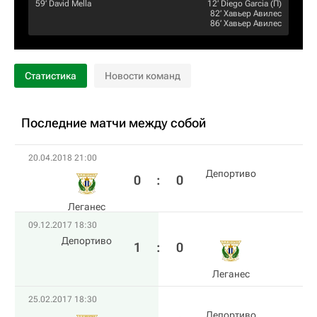
59‎’‎
David Mella
12‎’‎
Diego Garcia
(П)
82‎’‎
Хавьер Авилес
86‎’‎
Хавьер Авилес
Статистика
Новости команд
Последние матчи между собой
20.04.2018 21:00
Депортиво
0
:
0
Леганес
09.12.2017 18:30
Депортиво
1
:
0
Леганес
25.02.2017 18:30
Депортиво