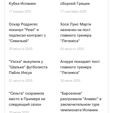
Кубка Испании
сборной Греции
17 января 2021
17 сентября 2020
Оскар Родригес
Хосе Луис Марти
покинул "Реал" и
назначен на пост
подписал контракт с
главного тренера
"Севильей"
"Леганеса"
29 августа 2020
03 августа 2020
"Уэска" выкупила у
Агирре покидает пост
"Шальке" футболиста
главного тренера
Пабло Инсуа
"Леганеса"
01 августа 2020
20 июля 2020
"Сельта" сохранила
"Барселона"
место в Примере на
разгромила "Алавес" в
следующий сезон
заключительном туре
чемпионата Испании
20 июля 2020