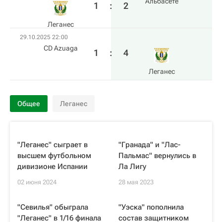
Альбасете
1
:
2
Леганес
29.10.2025 22:00
CD Azuaga
1
:
4
Леганес
Общее
Леганес
"Леганес" сыграет в
"Гранада" и "Лас-
высшем футбольном
Пальмас" вернулись в
дивизионе Испании
Ла Лигу
02 июня 2024
28 мая 2023
"Севилья" обыграла
"Уэска" пополнила
"Леганес" в 1/16 финала
состав защитником