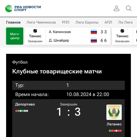
Главное
Лига Чемпионов
РПЛ
Лига Европы
АПЛ
Ла Лига
3
3
А. Калинская
Матч-
Теннис
Теннис
центр
6
6
Д. Шнайдер
Завершен
Завершен
Футбол
Клубные товарищеские матчи
Тур:
1
Время начала:
10.08.2024 в 22:00
Депортиво
Завершен
1
:
3
Леганес