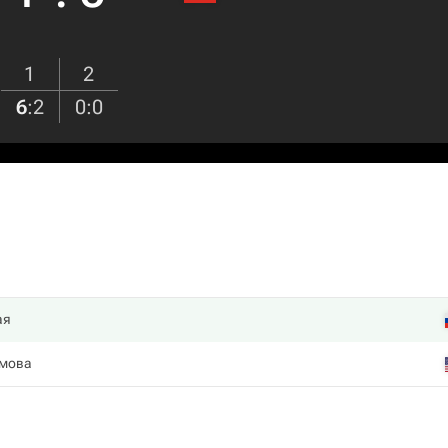
1
2
6
:
2
0
:
0
ая
мова