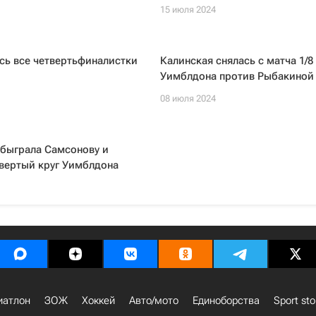
15 июля 2024
сь все четвертьфиналистки
Калинская снялась с матча 1/8
Уимблдона против Рыбакиной
08 июля 2024
обыграла Самсонову и
вертый круг Уимблдона
иатлон
ЗОЖ
Хоккей
Авто/мото
Единоборства
Sport sto