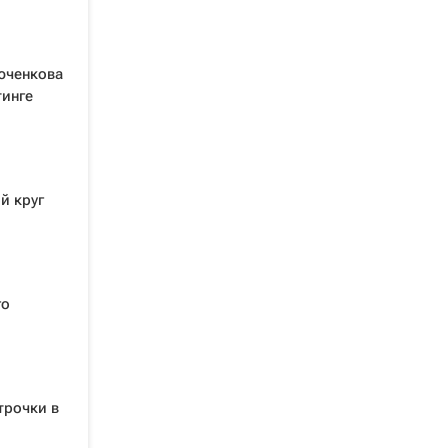
юченкова
тинге
й круг
го
трочки в