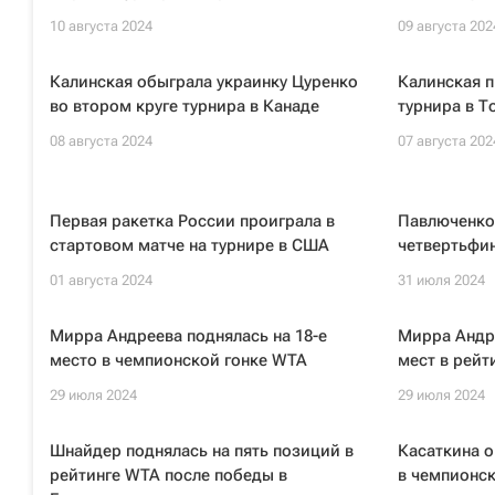
10 августа 2024
09 августа 202
Калинская обыграла украинку Цуренко
Калинская п
во втором круге турнира в Канаде
турнира в Т
08 августа 2024
07 августа 202
Первая ракетка России проиграла в
Павлюченков
стартовом матче на турнире в США
четвертьфин
01 августа 2024
31 июля 2024
Мирра Андреева поднялась на 18-е
Мирра Андре
место в чемпионской гонке WTA
мест в рейт
29 июля 2024
29 июля 2024
Шнайдер поднялась на пять позиций в
Касаткина о
рейтинге WTA после победы в
в чемпионс