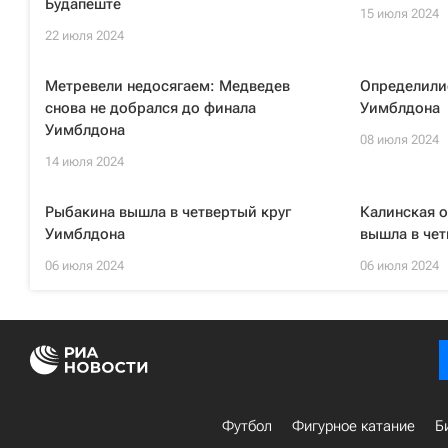
Будапеште
15 июля 2024
22 июля 2024
Метревели недосягаем: Медведев
Определили
снова не добрался до финала
Уимблдона
Уимблдона
08 июля 2024
14 июля 2024
Рыбакина вышла в четвертый круг
Калинская 
Уимблдона
вышла в чет
06 июля 2024
06 июля 2024
Футбол
Фигурное катание
Б