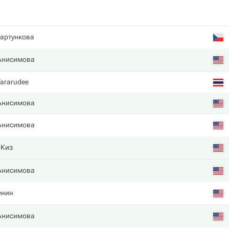
артункова
Анисимова
Tararudee
Анисимова
Анисимова
 Киз
Анисимова
енин
Анисимова