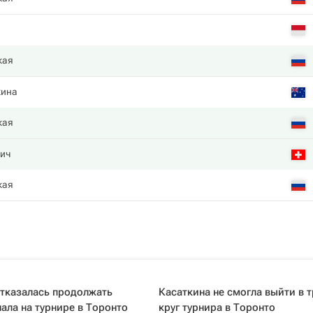
кая
кина
кая
чич
кая
отказалась продолжать
Касаткина не смогла выйти в 
нала на турнире в Торонто
круг турнира в Торонто