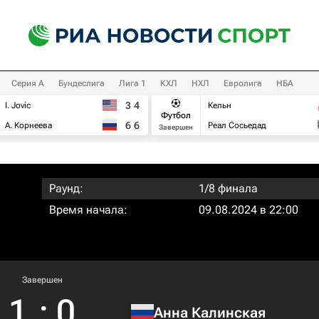
Серия А
Бундеслига
Лига 1
КХЛ
НХЛ
Евролига
НБА
3
4
I. Jovic
Кельн
Футбол
6
6
А. Корнеева
Реал Сосьедад
Завершен
Раунд:
1/8 финала
Время начала:
09.08.2024 в 22:00
Завершен
1
:
0
Анна Калинская