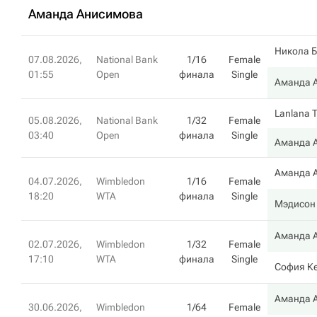
Аманда Анисимова
Никола Б
07.08.2026,
National Bank
1/16
Female
01:55
Open
финала
Single
Аманда 
Lanlana 
05.08.2026,
National Bank
1/32
Female
03:40
Open
финала
Single
Аманда 
Аманда 
04.07.2026,
Wimbledon
1/16
Female
18:20
WTA
финала
Single
Мэдисон
Аманда 
02.07.2026,
Wimbledon
1/32
Female
17:10
WTA
финала
Single
София К
Аманда 
30.06.2026,
Wimbledon
1/64
Female