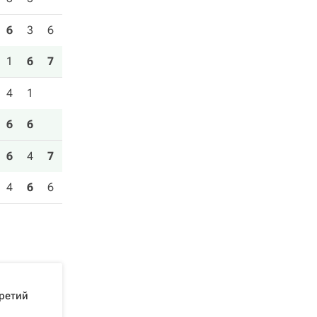
6
3
6
1
6
7
4
1
6
6
6
4
7
4
6
6
третий