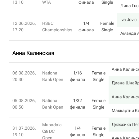
13:10
WTA
финала
Single
Лина Гьо
Iva Jovic
12.06.2026,
HSBC
1/4
Female
17:20
Championships
финала
Single
Аманда 
Анна Калинская
Анна Калинс
06.08.2026,
National
1/16
Female
20:30
Bank Open
финала
Single
Диана Шнай
Анна Калинс
05.08.2026,
National
1/32
Female
00:50
Bank Open
финала
Single
Маккартни К
Джессика Пе
Mubadala
31.07.2026,
1/4
Female
Citi DC
19:10
финала
Single
Open
Анна Калинс