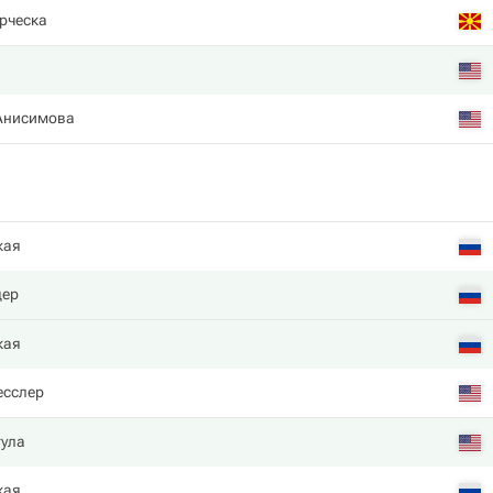
рческа
Анисимова
кая
дер
кая
есслер
гула
кая