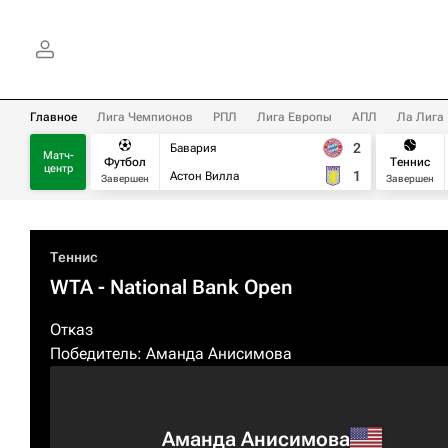
Главное
Лига Чемпионов
РПЛ
Лига Европы
АПЛ
Ла Лига
2
Бавария
Матч-
Футбол
Теннис
центр
1
Астон Вилла
Завершен
Завершен
Теннис
WTA
- National Bank Open
Отказ
Победитель:
Аманда Анисимова
Аманда Анисимова