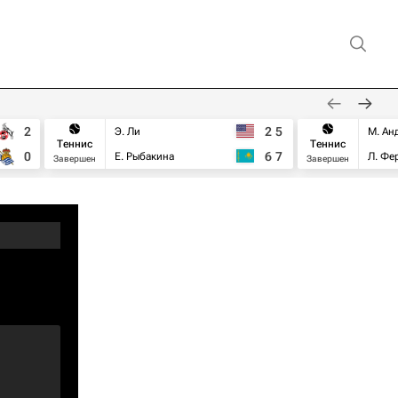
2
2
5
Э. Ли
М. Ан
Теннис
Теннис
0
6
7
Е. Рыбакина
Л. Фе
Завершен
Завершен