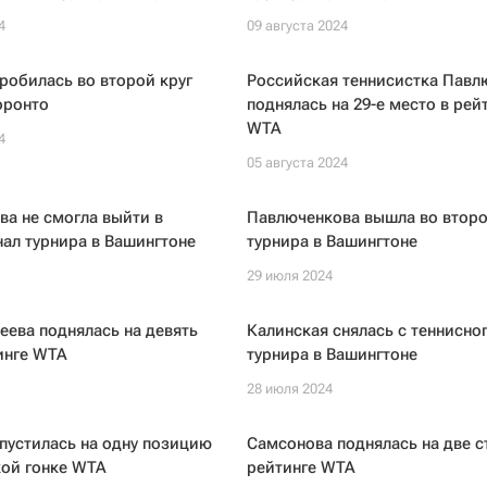
4
09 августа 2024
робилась во второй круг
Российская теннисистка Павл
оронто
поднялась на 29-е место в рей
WTA
4
05 августа 2024
а не смогла выйти в
Павлюченкова вышла во второ
ал турнира в Вашингтоне
турнира в Вашингтоне
29 июля 2024
ева поднялась на девять
Калинская снялась с теннисно
инге WTA
турнира в Вашингтоне
28 июля 2024
пустилась на одну позицию
Самсонова поднялась на две с
кой гонке WTA
рейтинге WTA