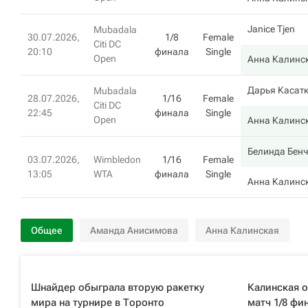
Janice Tjen
Mubadala
30.07.2026,
1/8
Female
Citi DC
20:10
финала
Single
Open
Анна Калинс
Дарья Касат
Mubadala
28.07.2026,
1/16
Female
Citi DC
22:45
финала
Single
Open
Анна Калинс
Белинда Бен
03.07.2026,
Wimbledon
1/16
Female
13:05
WTA
финала
Single
Анна Калинс
Общее
Аманда Анисимова
Анна Калинская
Шнайдер обыграла вторую ракетку
Калинская 
мира на турнире в Торонто
матч 1/8 фи