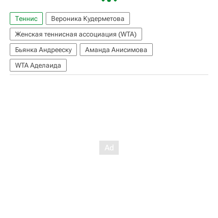
Теннис
Вероника Кудерметова
Женская теннисная ассоциация (WTA)
Бьянка Андрееску
Аманда Анисимова
WTA Аделаида