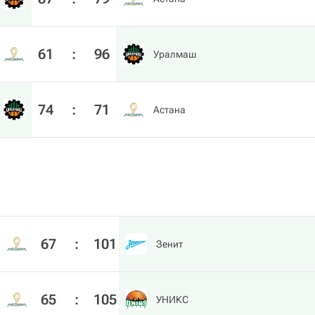
61
:
96
Уралмаш
74
:
71
Астана
67
:
101
Зенит
65
:
105
УНИКС