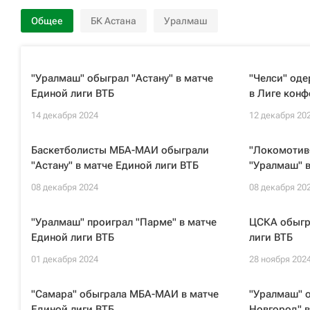
Общее
БК Астана
Уралмаш
"Уралмаш" обыграл "Астану" в матче
"Челси" оде
Единой лиги ВТБ
в Лиге кон
14 декабря 2024
12 декабря 20
Баскетболисты МБА-МАИ обыграли
"Локомотив
"Астану" в матче Единой лиги ВТБ
"Уралмаш" в
08 декабря 2024
08 декабря 20
"Уралмаш" проиграл "Парме" в матче
ЦСКА обыгр
Единой лиги ВТБ
лиги ВТБ
01 декабря 2024
28 ноября 202
"Самара" обыграла МБА-МАИ в матче
"Уралмаш" 
Единой лиги ВТБ
Новгород" в