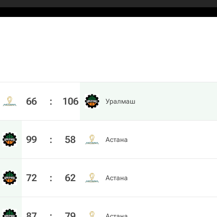
66
:
106
Уралмаш
99
:
58
Астана
72
:
62
Астана
87
:
79
Астана