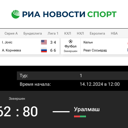
Серия А
Бундеслига
Лига 1
КХЛ
НХЛ
Евролига
НБА
3
4
I. Jovic
Кельн
Футбол
6
6
А. Корнеева
Реал Сосьедад
Завершен
Тур:
1
Время начала:
14.12.2024 в 12:00
Завершен
62
:
80
Уралмаш