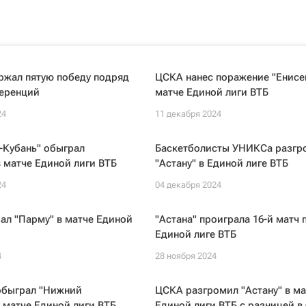
ржал пятую победу подряд
ЦСКА нанес поражение "Енисе
ференций
матче Единой лиги ВТБ
24
11 декабря 2024
-Кубань" обыграл
Баскетболисты УНИКСа разгр
 матче Единой лиги ВТБ
"Астану" в Единой лиге ВТБ
24
04 декабря 2024
ал "Парму" в матче Единой
"Астана" проиграла 16-й матч 
Единой лиге ВТБ
4
28 ноября 2024
обыграл "Нижний
ЦСКА разгромил "Астану" в ма
 матче Единой лиги ВТБ
Единой лиги ВТБ с разницей в 