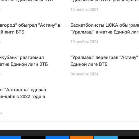
4
16 ноября 2024
город" обыграл "Астану" в
Баскетболисты ЦСКА обыграл
й лиги ВТБ
"Уралмаш" в матче Единой лиг
4
13 ноября 2024
-Кубань" разгромил
"Уралмаш" переиграл "Астану"
матче Единой лиги ВТБ
Единой лиге ВТБ
4
04 ноября 2024
т "Автодора" сделал
л-дабл с 2022 года в
24