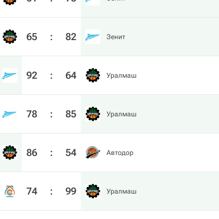
65
:
82
Зенит
92
:
64
Уралмаш
78
:
85
Уралмаш
86
:
54
Автодор
74
:
99
Уралмаш