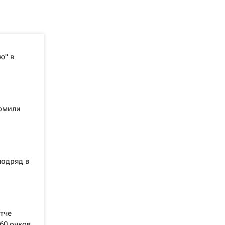
ю" в
омили
подряд в
тче
60 очков