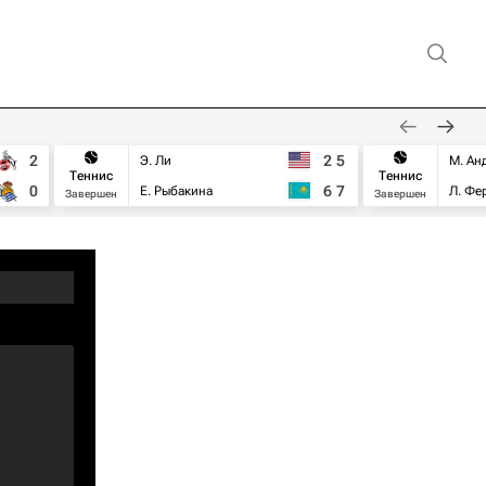
2
2
5
Э. Ли
М. Ан
Теннис
Теннис
0
6
7
Е. Рыбакина
Л. Фе
Завершен
Завершен