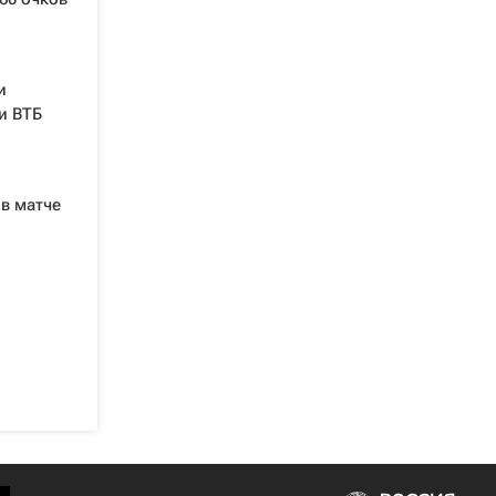
и
и ВТБ
 в матче