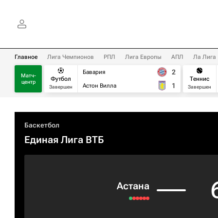
Главное
Лига Чемпионов
РПЛ
Лига Европы
АПЛ
Ла Лига
2
Бавария
Матч-
Футбол
Теннис
центр
1
Астон Вилла
Завершен
Завершен
Баскетбол
Единая Лига ВТБ
Астана