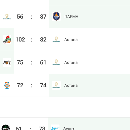
56
:
87
ПАРМА
102
:
82
Астана
75
:
61
Астана
72
:
74
Астана
61
:
78
Зенит