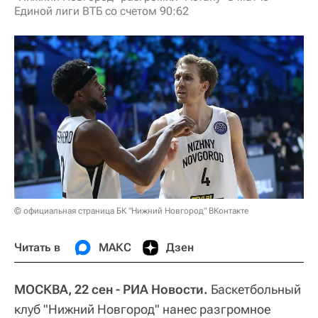
Единой лиги ВТБ со счетом 90:62
© официальная страница БК "Нижний Новгород" ВКонтакте
Читать в
МАКС
Дзен
МОСКВА, 22 сен - РИА Новости.
Баскетбольный
клуб "Нижний Новгород" нанес разгромное