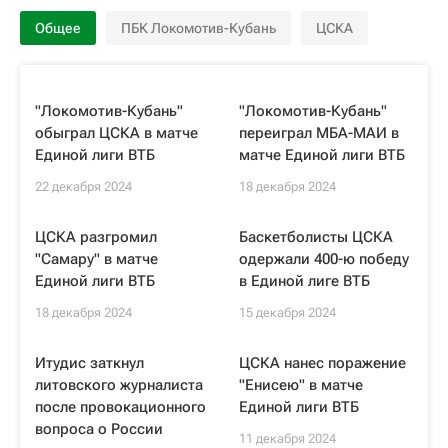
Общее
ПБК Локомотив-Кубань
ЦСКА
"Локомотив-Кубань"
"Локомотив-Кубань"
обыграл ЦСКА в матче
переиграл МБА-МАИ в
Единой лиги ВТБ
матче Единой лиги ВТБ
22 декабря 2024
18 декабря 2024
ЦСКА разгромил
Баскетболисты ЦСКА
"Самару" в матче
одержали 400-ю победу
Единой лиги ВТБ
в Единой лиге ВТБ
18 декабря 2024
15 декабря 2024
Итудис заткнул
ЦСКА нанес поражение
литовского журналиста
"Енисею" в матче
после провокационного
Единой лиги ВТБ
вопроса о России
11 декабря 2024