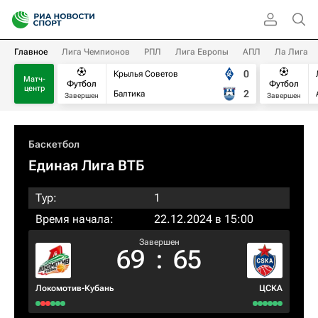
Главное
Лига Чемпионов
РПЛ
Лига Европы
АПЛ
Ла Лига
0
Крылья Советов
Матч-
Футбол
Футбол
центр
2
Балтика
Завершен
Завершен
Баскетбол
Единая Лига ВТБ
Тур:
1
Время начала:
22.12.2024 в 15:00
Завершен
69
:
65
Локомотив-Кубань
ЦСКА