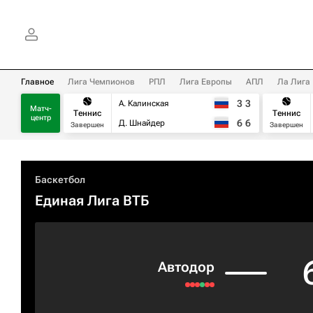
Главное
Лига Чемпионов
РПЛ
Лига Европы
АПЛ
Ла Лига
3
3
А. Калинская
Матч-
Теннис
Теннис
центр
6
6
Д. Шнайдер
Завершен
Завершен
Баскетбол
Единая Лига ВТБ
Автодор