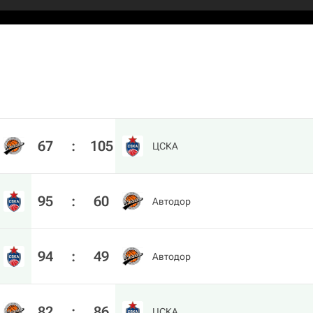
67
:
105
ЦСКА
95
:
60
Автодор
94
:
49
Автодор
82
:
86
ЦСКА