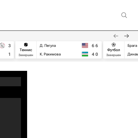
3
6
6
Д. Пегула
Брага
Теннис
Футбол
1
4
0
К. Рахимова
Дина
Завершен
Завершен