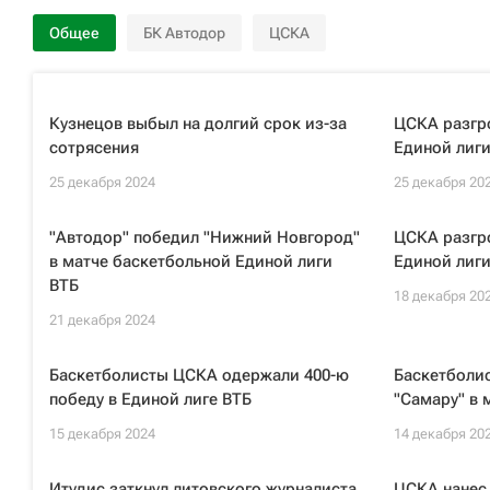
Общее
БК Автодор
ЦСКА
Кузнецов выбыл на долгий срок из-за
ЦСКА разгр
сотрясения
Единой лиги
25 декабря 2024
25 декабря 20
"Автодор" победил "Нижний Новгород"
ЦСКА разгр
в матче баскетбольной Единой лиги
Единой лиги
ВТБ
18 декабря 20
21 декабря 2024
Баскетболисты ЦСКА одержали 400-ю
Баскетболи
победу в Единой лиге ВТБ
"Самару" в 
15 декабря 2024
14 декабря 20
Итудис заткнул литовского журналиста
ЦСКА нанес