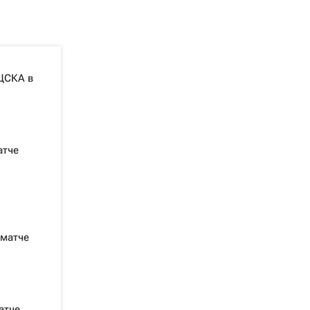
ЦСКА в
атче
 матче
атче