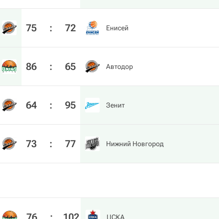
75
:
72
Енисей
86
:
65
Автодор
64
:
95
Зенит
73
:
77
Нижний Новгород
76
:
102
ЦСКА