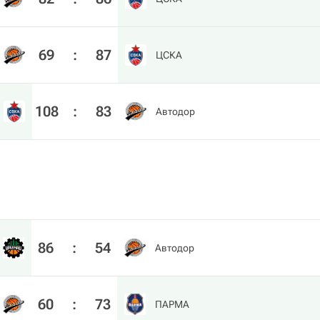
69
:
87
ЦСКА
108
:
83
Автодор
86
:
54
Автодор
60
:
73
ПАРМА