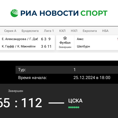
Серия А
Бундеслига
Лига 1
КХЛ
НХЛ
Евролига
НБА
6
3
9
Е. Александрова
Г. Дабровски
Аякс
Футбол
3
6
11
К. Гауфф
К. Макнейли
Шелбурн
Завершен
Тур:
1
Время начала:
25.12.2024 в 18:00
Завершен
65
:
112
ЦСКА