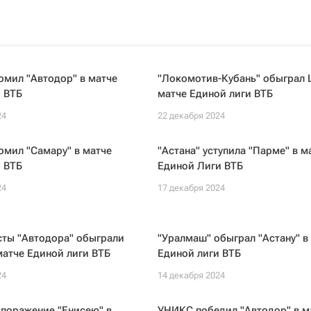
омил "Автодор" в матче
"Локомотив-Кубань" обыграл 
 ВТБ
матче Единой лиги ВТБ
24
22 декабря 2024
омил "Самару" в матче
"Астана" уступила "Парме" в м
 ВТБ
Единой Лиги ВТБ
24
17 декабря 2024
сты "Автодора" обыграли
"Уралмаш" обыграл "Астану" в
матче Единой лиги ВТБ
Единой лиги ВТБ
24
14 декабря 2024
 поражение "Енисею" в
УНИКС победил "Автодор" в м