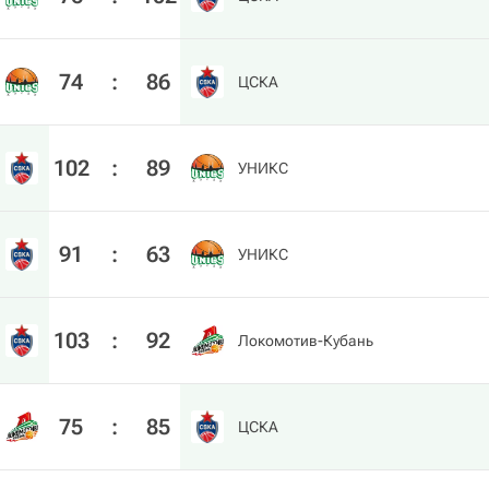
74
:
86
ЦСКА
102
:
89
УНИКС
91
:
63
УНИКС
103
:
92
Локомотив-Кубань
75
:
85
ЦСКА