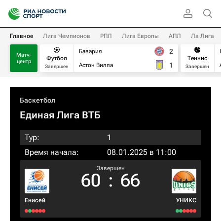
Главное
Лига Чемпионов
РПЛ
Лига Европы
АПЛ
Ла Лига
2
Бавария
Матч-
Футбол
Теннис
центр
1
Астон Вилла
Завершен
Завершен
Баскетбол
Единая Лига ВТБ
Тур:
1
Время начала:
08.01.2025 в 11:00
Завершен
60
:
66
Енисей
УНИКС