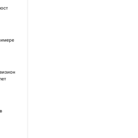
пост
римере
ивизион
лет
в