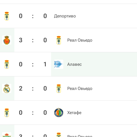
0
:
0
Депортиво
3
:
0
Реал Овьедо
0
:
1
Алавес
2
:
0
Реал Овьедо
0
:
0
Хетафе
3
:
0
Реал Овьедо