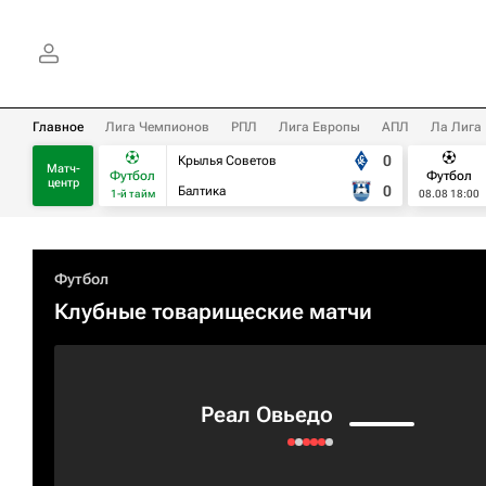
Главное
Лига Чемпионов
РПЛ
Лига Европы
АПЛ
Ла Лига
0
Крылья Советов
Матч-
Футбол
Футбол
центр
0
Балтика
1-й тайм
08.08 18:00
Футбол
Клубные товарищеские матчи
Реал Овьедо