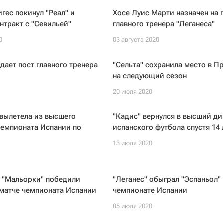
гес покинул "Реал" и
Хосе Луис Марти назначен на 
нтракт с "Севильей"
главного тренера "Леганеса"
0
03 августа 2020
дает пост главного тренера
"Сельта" сохранила место в П
на следующий сезон
20 июля 2020
вылетела из высшего
"Кадис" вернулся в высший д
чемпионата Испании по
испанского футбола спустя 14 
13 июля 2020
 "Мальорки" победили
"Леганес" обыграл "Эспаньол" 
 матче чемпионата Испании
чемпионате Испании
05 июля 2020