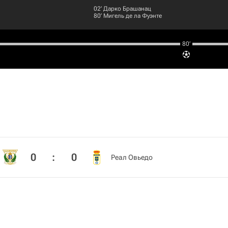
02‎’‎
Дарко Брашанац
80‎’‎
Мигель де ла Фуэнте
80‎’‎
0
:
0
Реал Овьедо