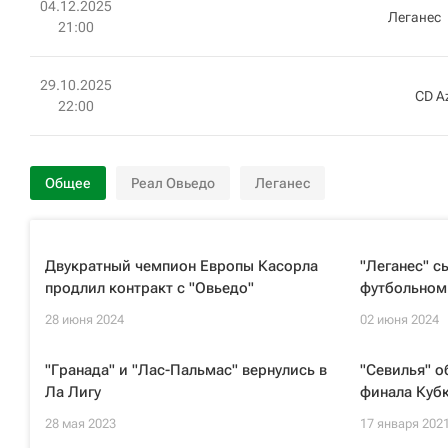
04.12.2025
Леганес
21:00
29.10.2025
CD A
22:00
Общее
Реал Овьедо
Леганес
Двукратный чемпион Европы Касорла
"Леганес" с
продлил контракт с "Овьедо"
футбольном
28 июня 2024
02 июня 2024
"Гранада" и "Лас-Пальмас" вернулись в
"Севилья" о
Ла Лигу
финала Куб
28 мая 2023
17 января 202