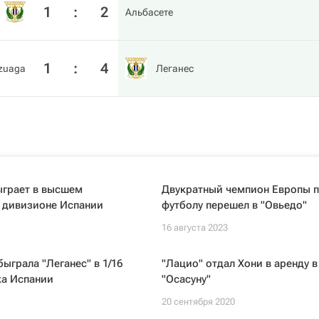
1
:
2
Альбасете
1
:
4
zuaga
Леганес
ыграет в высшем
Двукратный чемпион Европы 
 дивизионе Испании
футболу перешел в "Овьедо"
16 августа 2023
быграла "Леганес" в 1/16
"Лацио" отдал Хони в аренду в
ка Испании
"Осасуну"
1
20 сентября 2020