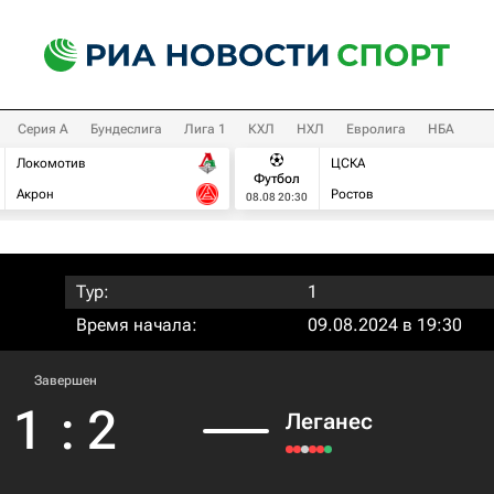
Серия А
Бундеслига
Лига 1
КХЛ
НХЛ
Евролига
НБА
Локомотив
ЦСКА
Футбол
Акрон
Ростов
08.08 20:30
Тур:
1
Время начала:
09.08.2024 в 19:30
Завершен
1
:
2
Леганес