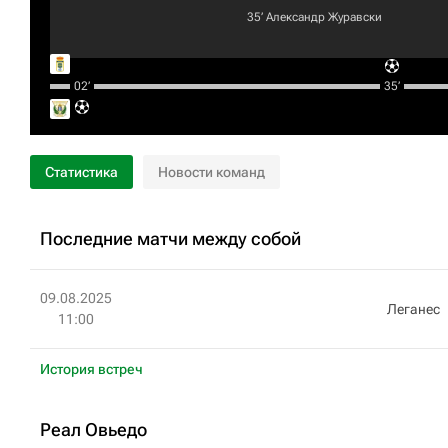
35‎’‎
Александр Журавски
02‎’‎
35‎’‎
Статистика
Новости команд
Последние матчи между собой
09.08.2025
Леганес
11:00
История встреч
Реал Овьедо