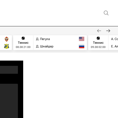
Д. Пегула
А. С
Теннис
Теннис
Д. Шнайдер
Е. А
08.08 21:00
09.08 02:00