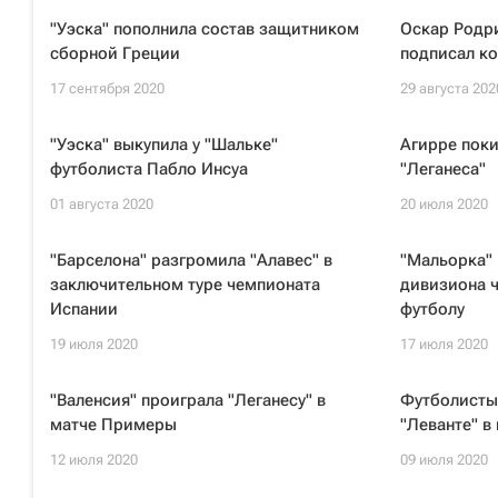
"Уэска" пополнила состав защитником
Оскар Родри
сборной Греции
подписал ко
17 сентября 2020
29 августа 202
"Уэска" выкупила у "Шальке"
Агирре поки
футболиста Пабло Инсуа
"Леганеса"
01 августа 2020
20 июля 2020
"Барселона" разгромила "Алавес" в
"Мальорка" 
заключительном туре чемпионата
дивизиона 
Испании
футболу
19 июля 2020
17 июля 2020
"Валенсия" проиграла "Леганесу" в
Футболисты
матче Примеры
"Леванте" в
12 июля 2020
09 июля 2020