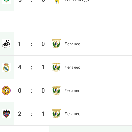
1
:
0
Леганес
4
:
1
Леганес
0
:
0
Леганес
2
:
1
Леганес