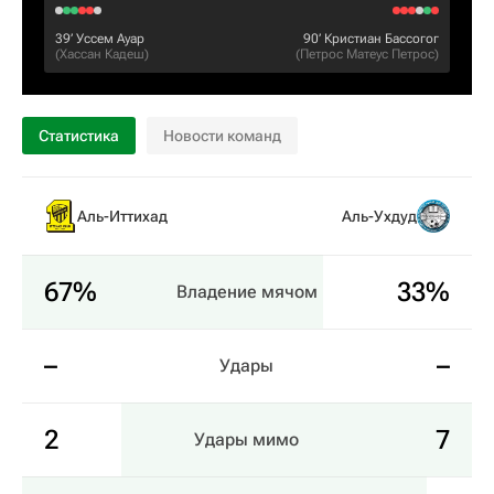
39‎’‎
Уссем Ауар
90‎’‎
Кристиан Бассогог
(
Хассан Кадеш
)
(
Петрос Матеус Петрос
)
Статистика
Новости команд
Аль-Иттихад
Аль-Ухдуд
67%
33%
Владение мячом
–
–
Удары
2
7
Удары мимо