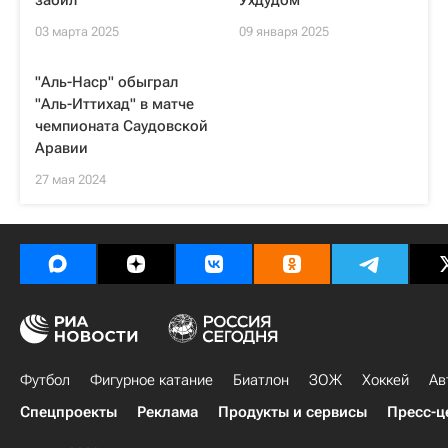
забил
Ухдудом"
03 марта 2025
09 января 2025
"Аль-Наср" обыграл
"Аль-Иттихад" в матче
чемпионата Саудовской
Аравии
27 мая 2024
Футбол
Фигурное катание
Биатлон
ЗОЖ
Хоккей
Ав
Спецпроекты
Реклама
Продукты и сервисы
Пресс-ц