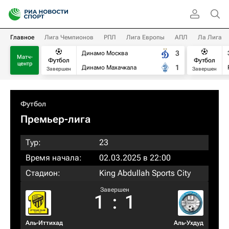
Главное
Лига Чемпионов
РПЛ
Лига Европы
АПЛ
Ла Лига
3
Динамо Москва
Матч-
Футбол
Футбол
центр
1
Динамо Махачкала
Завершен
Завершен
Футбол
Премьер-лига
Тур:
23
Время начала:
02.03.2025 в 22:00
Стадион:
King Abdullah Sports City
Завершен
1
:
1
Аль-Иттихад
Аль-Ухдуд