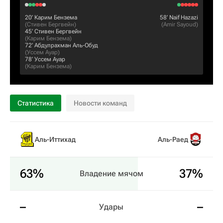
20‎’‎
Карим Бензема
58‎’‎
Naif Hazazi
(
Стивен Бергвейн
)
(
Amir Sayoud
)
45‎’‎
Стивен Бергвейн
(
Карим Бензема
)
72‎’‎
Абдулрахман Аль-Обуд
(
Уссем Ауар
)
78‎’‎
Уссем Ауар
(
Карим Бензема
)
Статистика
Новости команд
Аль-Иттихад
Аль-Раед
63%
37%
Владение мячом
–
–
Удары