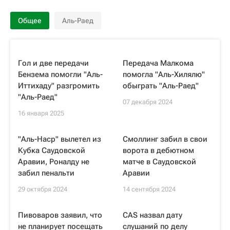
Общее
Аль-Раед
Гол и две передачи
Передача Малкома
Бензема помогли "Аль-
помогла "Аль-Хилялю"
Иттихаду" разгромить
обыграть "Аль-Раед"
"Аль-Раед"
07 декабря 2024
16 января 2025
"Аль-Наср" вылетел из
Смоллинг забил в свои
Кубка Саудовской
ворота в дебютном
Аравии, Роналду не
матче в Саудовской
забил пенальти
Аравии
29 октября 2024
14 сентября 2024
Пивоваров заявил, что
CAS назвал дату
не планирует посещать
слушаний по делу