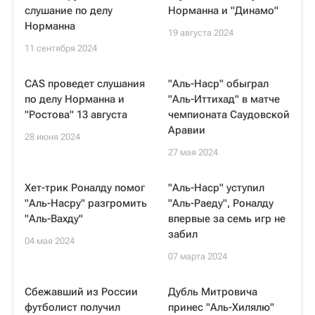
слушание по делу
Норманна и "Динамо"
Норманна
19 августа 2024
11 сентября 2024
CAS проведет слушания
"Аль-Наср" обыграл
по делу Норманна и
"Аль-Иттихад" в матче
"Ростова" 13 августа
чемпионата Саудовской
Аравии
28 июня 2024
27 мая 2024
Хет-трик Роналду помог
"Аль-Наср" уступил
"Аль-Насру" разгромить
"Аль-Раеду", Роналду
"Аль-Вахду"
впервые за семь игр не
забил
04 мая 2024
07 марта 2024
Сбежавший из России
Дубль Митровича
футболист получил
принес "Аль-Хилялю"