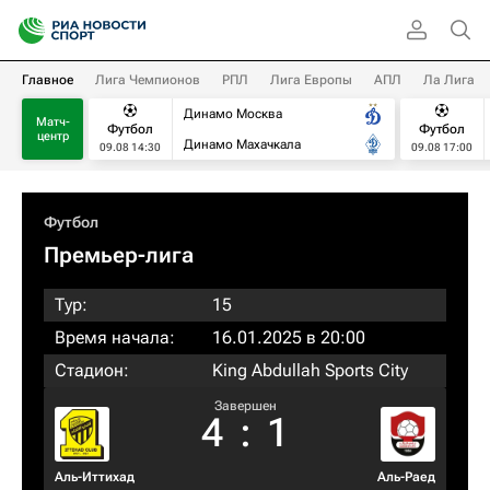
Главное
Лига Чемпионов
РПЛ
Лига Европы
АПЛ
Ла Лига
Динамо Москва
Матч-
Футбол
Футбол
центр
Динамо Махачкала
09.08 14:30
09.08 17:00
Футбол
Премьер-лига
Тур:
15
Время начала:
16.01.2025 в 20:00
Стадион:
King Abdullah Sports City
Завершен
4
:
1
Аль-Иттихад
Аль-Раед