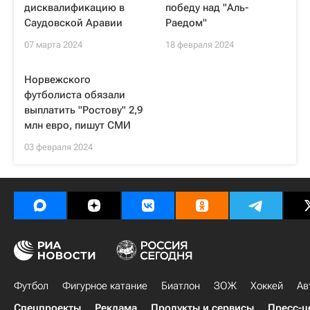
дисквалификацию в
победу над "Аль-
Саудовской Аравии
Раедом"
07 марта 2024
18 февраля 2024
Норвежского
футболиста обязали
выплатить "Ростову" 2,9
млн евро, пишут СМИ
03 февраля 2024
Футбол
Фигурное катание
Биатлон
ЗОЖ
Хоккей
Ав
Спецпроекты
Реклама
Продукты и сервисы
Пресс-ц