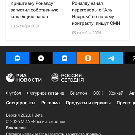
Криштиану Роналду
Роналду начал
запустил собственную
переговоры с "Аль-
коллекцию часов
Насром" по новому
контракту, пишут СМИ
13 октября 2024
09 октября 2024
Футбол
Фигурное катание
Биатлон
ЗОЖ
Хоккей
Ав
Спецпроекты
Реклама
Продукты и сервисы
Пресс-ц
Версия 2023.1 Beta
© 2026 МИА «Россия сегодня»
Вакансии
Сетевое издание РИА Новости зарегистрировано