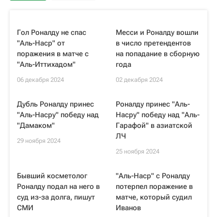
Гол Роналду не спас
Месси и Роналду вошли
"Аль-Наср" от
в число претендентов
поражения в матче с
на попадание в сборную
"Аль-Иттихадом"
года
06 декабря 2024
02 декабря 2024
Дубль Роналду принес
Роналду принес "Аль-
"Аль-Насру" победу над
Насру" победу над "Аль-
"Дамаком"
Гарафой" в азиатской
ЛЧ
29 ноября 2024
25 ноября 2024
Бывший косметолог
"Аль-Наср" с Роналду
Роналду подал на него в
потерпел поражение в
суд из-за долга, пишут
матче, который судил
СМИ
Иванов