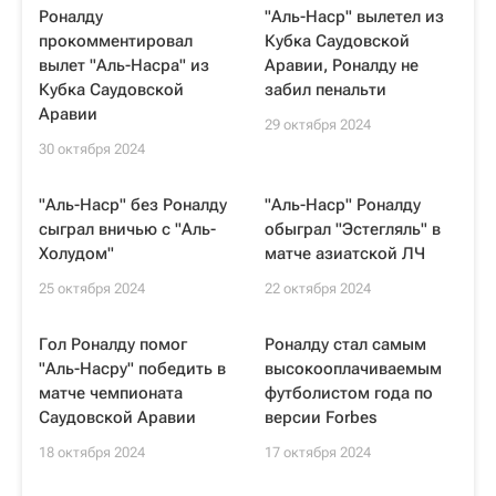
Роналду
"Аль-Наср" вылетел из
прокомментировал
Кубка Саудовской
вылет "Аль-Насра" из
Аравии, Роналду не
Кубка Саудовской
забил пенальти
Аравии
29 октября 2024
30 октября 2024
"Аль-Наср" без Роналду
"Аль-Наср" Роналду
сыграл вничью с "Аль-
обыграл "Эстегляль" в
Холудом"
матче азиатской ЛЧ
25 октября 2024
22 октября 2024
Гол Роналду помог
Роналду стал самым
"Аль-Насру" победить в
высокооплачиваемым
матче чемпионата
футболистом года по
Саудовской Аравии
версии Forbes
18 октября 2024
17 октября 2024