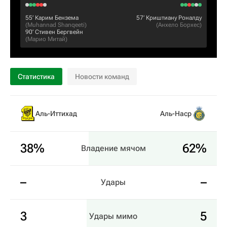
55‎’‎
Карим Бензема
57‎’‎
Криштиану Роналду
(
Muhannad Shanqeeti
)
(
Анхело Борхес
)
90‎’‎
Стивен Бергвейн
(
Марио Митай
)
Статистика
Новости команд
Аль-Иттихад
Аль-Наср
38%
62%
Владение мячом
–
–
Удары
3
5
Удары мимо