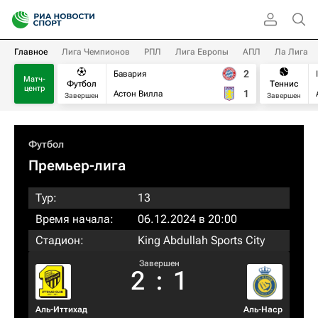
Главное
Лига Чемпионов
РПЛ
Лига Европы
АПЛ
Ла Лига
2
Бавария
Матч-
Футбол
Теннис
центр
1
Астон Вилла
Завершен
Завершен
Футбол
Премьер-лига
Тур:
13
Время начала:
06.12.2024 в 20:00
Стадион:
King Abdullah Sports City
Завершен
2
:
1
Аль-Иттихад
Аль-Наср