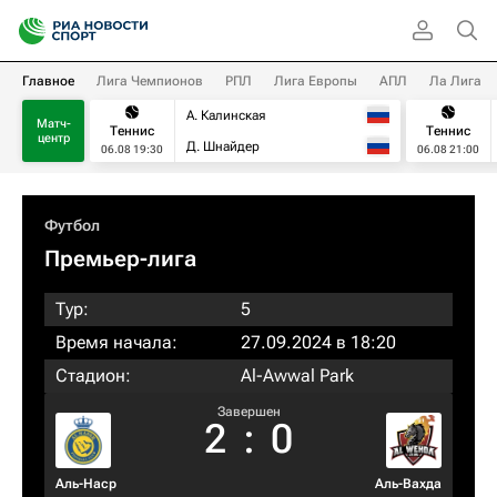
Главное
Лига Чемпионов
РПЛ
Лига Европы
АПЛ
Ла Лига
А. Калинская
Матч-
Теннис
Теннис
центр
Д. Шнайдер
06.08 19:30
06.08 21:00
Футбол
Премьер-лига
Тур:
5
Время начала:
27.09.2024 в 18:20
Стадион:
Al-Awwal Park
Завершен
2
:
0
Аль-Наср
Аль-Вахда