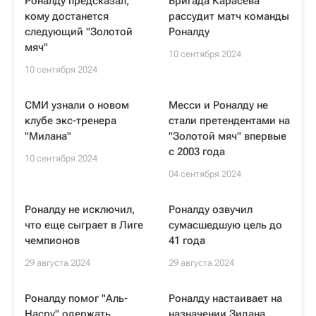
Роналду предсказал,
Бригада Карасева
кому достанется
рассудит матч команды
следующий "Золотой
Роналду
мяч"
10 сентября 2024
10 сентября 2024
СМИ узнали о новом
Месси и Роналду не
клубе экс-тренера
стали претендентами на
"Милана"
"Золотой мяч" впервые
с 2003 года
10 сентября 2024
04 сентября 2024
Роналду не исключил,
Роналду озвучил
что еще сыграет в Лиге
сумасшедшую цель до
чемпионов
41 года
29 августа 2024
29 августа 2024
Роналду помог "Аль-
Роналду настаивает на
Насру" одержать
назначении Зидана