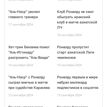
"Аль-Наср" уволил
Клуб Роналду не смог
главного тренера
обыграть иракский
клуб в матче азиатской
17 сентября 2024
ЛЧ
16 сентября 2024
Хет-трик Бензема помог
Роналду пропустит
"Аль-Иттихаду"
старт азиатской Лиги
разгромить "Аль-Вахде"
чемпионов
15 сентября 2024
15 сентября 2024
"Аль-Наср" с Роналду
Роналду первым в мире
сыграл вничью в матче
набрал миллиард
при судействе Карасева
подписчиков в соцсетях
13 сентября 2024
13 сентября 2024