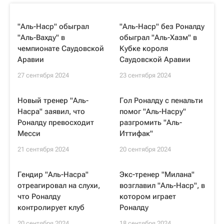
"Аль-Наср" обыграл
"Аль-Наср" без Роналду
"Аль-Вахду" в
обыграл "Аль-Хазм" в
чемпионате Саудовской
Кубке короля
Аравии
Саудовской Аравии
27 сентября 2024
23 сентября 2024
Новый тренер "Аль-
Гол Роналду с пенальти
Насра" заявил, что
помог "Аль-Насру"
Роналду превосходит
разгромить "Аль-
Месси
Иттифак"
21 сентября 2024
20 сентября 2024
Гендир "Аль-Насра"
Экс-тренер "Милана"
отреагировал на слухи,
возглавил "Аль-Наср", в
что Роналду
котором играет
контролирует клуб
Роналду
20 сентября 2024
18 сентября 2024