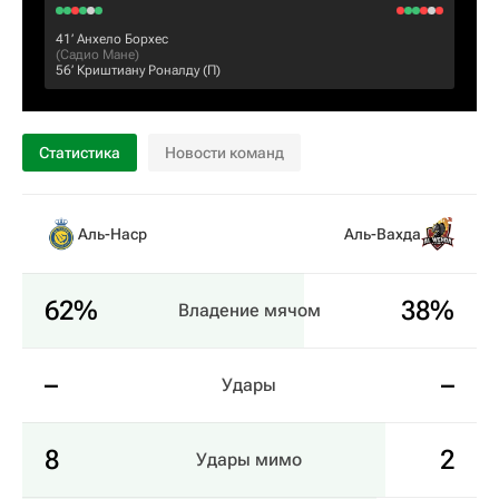
41‎’‎
Анхело Борхес
(
Садио Мане
)
56‎’‎
Криштиану Роналду
(П)
Статистика
Новости команд
Аль-Наср
Аль-Вахда
62%
38%
Владение мячом
–
–
Удары
8
2
Удары мимо