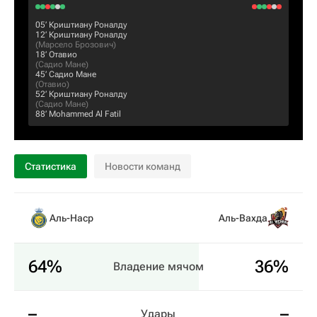
05‎’‎
Криштиану Роналду
12‎’‎
Криштиану Роналду
(
Марсело Брозович
)
18‎’‎
Отавио
(
Садио Мане
)
45‎’‎
Садио Мане
(
Отавио
)
52‎’‎
Криштиану Роналду
(
Садио Мане
)
88‎’‎
Mohammed Al Fatil
Статистика
Новости команд
Аль-Наср
Аль-Вахда
64%
36%
Владение мячом
–
–
Удары