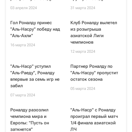
03 апреля 2024
31 марта 2024
Гол Роналду принес
Клуб Роналду вылетел
"Аль-Насру" победу над
из розыгрыша
"Аль-Ахли"
азиатской Лиги
чемпионов
16 марта 2024
12 марта 2024
"Аль-Наср" уступил
Партнер Роналду по
"Аль-Раеду", Роналду
"Аль-Насру" пропустит
впервые за семь игр не
остаток сезона
забил
05 марта 2024
07 марта 2024
Роналду разозлил
"Аль-Наср" с Роналду
чемпиона мира и
проиграл первый матч
Европы: "Пусть он
1/4 финала азиатской
заткнется"
ЛЧ