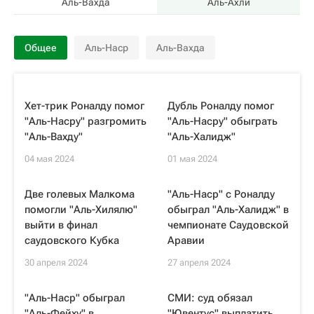
Аль-Вахда
Аль-Ахли
Общее
Аль-Наср
Аль-Вахда
Хет-трик Роналду помог
Дубль Роналду помог
"Аль-Насру" разгромить
"Аль-Насру" обыграть
"Аль-Вахду"
"Аль-Халидж"
04 мая 2024
01 мая 2024
Две голевых Малкома
"Аль-Наср" c Роналду
помогли "Аль-Хилялю"
обыграл "Аль-Халидж" в
выйти в финал
чемпионате Саудовской
саудовского Кубка
Аравии
30 апреля 2024
27 апреля 2024
"Аль-Наср" обыграл
СМИ: суд обязал
"Аль-Фейху" в
"Ювентус" выплатить