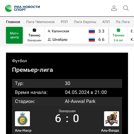
Главное
Лига Чемпионов
РПЛ
Лига Европы
АПЛ
Ла Лига
3
3
А. Калинская
Е
Матч-
Теннис
Теннис
центр
6
6
Д. Шнайдер
К
Завершен
2-й сет
Футбол
Премьер-лига
Тур:
30
Время начала:
04.05.2024 в 21:00
Стадион:
Al-Awwal Park
Завершен
6
:
0
Аль-Наср
Аль-Вахда