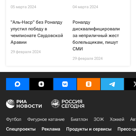
05 марта 2024
04 марта 2024
"Аль-Наср" без Роналду
Роналду
упустил победу в
дисквалифицировали
чемпионате Саудовской
за неприличный жест
Аравии
болельщикам, пишут
СМИ
29 февраля 2024
29 февраля 2024
Футбол
Фигурное катание
Биатлон
ЗОЖ
Хоккей
Ав
Спецпроекты
Реклама
Продукты и сервисы
Пресс-ц