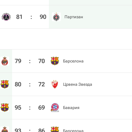
81
:
90
Партизан
79
:
70
Барселона
80
:
72
Црвена Звезда
95
:
69
Бавария
93
:
86
Барселона