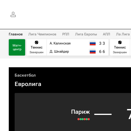
Главное
Лига Чемпионов
РПЛ
Лига Европы
АПЛ
Ла Лига
3
3
А. Калинская
Матч-
Теннис
Теннис
центр
6
6
Д. Шнайдер
Завершен
Завершен
Баскетбол
Евролига
Париж