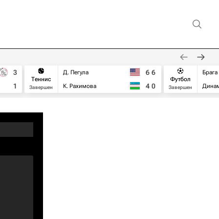
3
6
6
Д. Пегула
Брага
Теннис
Футбол
1
4
0
К. Рахимова
Дина
Завершен
Завершен