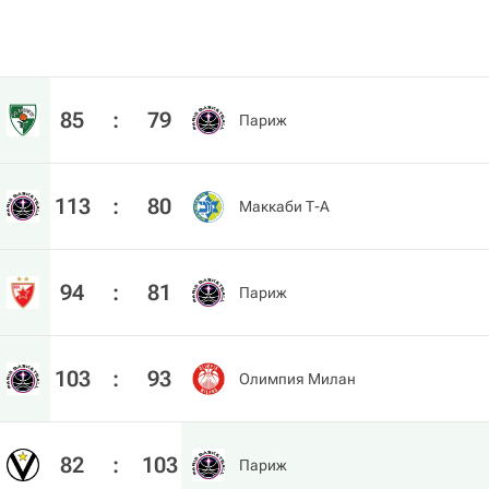
85
:
79
Париж
113
:
80
Маккаби Т-А
94
:
81
Париж
103
:
93
Олимпия Милан
82
:
103
Париж