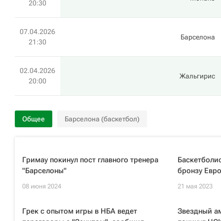
20:30
07.04.2026
Барселона
21:30
02.04.2026
Жальгирис
20:00
Общее
Барселона (баскетбол)
Гримау покинул пост главного тренера
Баскетболи
"Барселоны"
бронзу Евр
08 июня 2024
21 мая 2023
Грек с опытом игры в НБА ведет
Звездный а