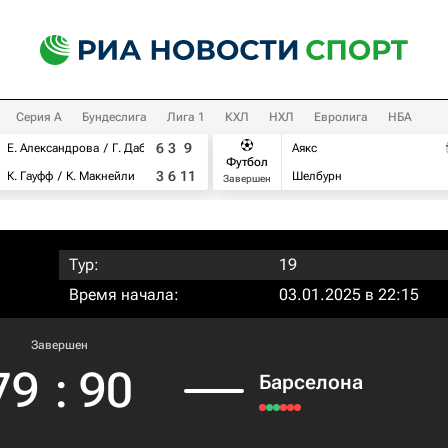
Серия А
Бундеслига
Лига 1
КХЛ
НХЛ
Евролига
НБА
6
3
9
Е. Александрова
Г. Дабровски
Аякс
Футбол
3
6
11
К. Гауфф
К. Макнейли
Шелбурн
Завершен
Тур:
19
Время начала:
03.01.2025 в 22:15
Завершен
79
:
90
Барселона