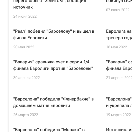
переговоры с "Зенитом", сообщил
покинул ЦС
источник
07 июня 2022
24 июня 2022
"Реал" победил "Барселону" и вышел в
Евролига на
финал Евролиги
тренера год
20 мая 2022
18 мая 2022
"Бавария" сравняла счет в серии 1/4
"Бавария" с
финала Евролиги против "Барселоны"
финала Евро
30 апреля 2022
21 апреля 202
"Барселона" победила "Фенербахче" в
"Барселона"
домашнем матче Евролиги
и укрепила 
26 марта 2022
19 марта 2022
"Барселона" победила "Монако" в
Источник: и