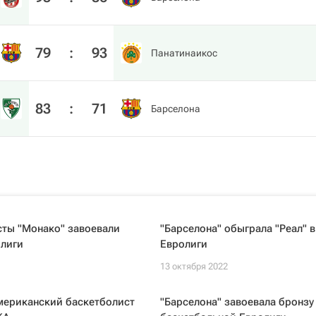
79
:
93
Панатинаикос
83
:
71
Барселона
сты "Монако" завоевали
"Барселона" обыграла "Реал" в
олиги
Евролиги
13 октября 2022
мериканский баскетболист
"Барселона" завоевала бронзу