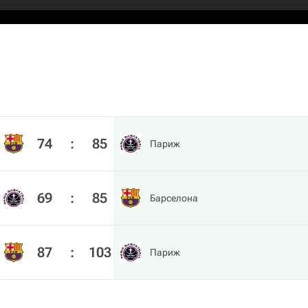
74
:
85
Париж
69
:
85
Барселона
87
:
103
Париж