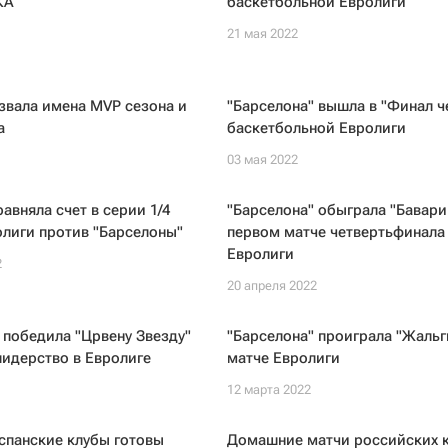
КА
баскетбольной Евролиги
21 мая 2022
звала имена MVP сезона и
"Барселона" вышла в "Финал ч
а
баскетбольной Евролиги
03 мая 2022
равняла счет в серии 1/4
"Барселона" обыграла "Бавари
лиги против "Барселоны"
первом матче четвертьфинала
Евролиги
2
20 апреля 2022
 победила "Црвену Звезду"
"Барселона" проиграла "Жальг
лидерство в Евролиге
матче Евролиги
12 марта 2022
спанские клубы готовы
Домашние матчи российских 