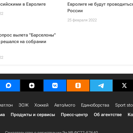
ссийскими в Евролиге
Евролиге не будут проводитьс
России
22
25 февраля 2022
опрос вылета "Барселоны"
 решался на собрании
22
иатлон
ЗОЖ
Хоккей
Авто/мото
Единоборства
Sport sto
ма
Продукты и сервисы
Пресс-центр
Об агентстве
Ко
Свидетельство о регистрации Эл № ФС77-57640