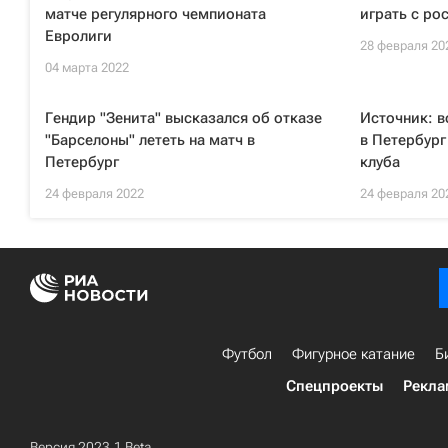
матче регулярного чемпионата
играть с ро
Евролиги
28 февраля 20
04 марта 2022
Гендир "Зенита" высказался об отказе
Источник: в
"Барселоны" лететь на матч в
в Петербург
Петербург
клуба
24 февраля 2022
24 февраля 20
Футбол
Фигурное катание
Б
Спецпроекты
Рекла
Версия 2023.1 Beta