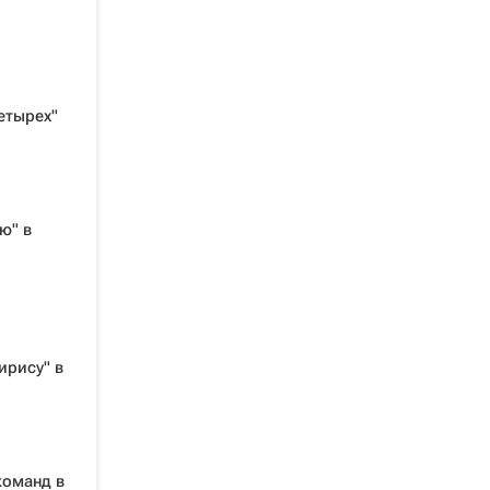
етырех"
ю" в
ирису" в
команд в