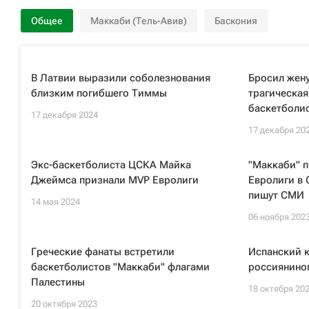
Общее
Маккаби (Тель-Авив)
Баскония
В Латвии выразили соболезнования
Бросил жен
близким погибшего Тиммы
трагическая
баскетболи
17 декабря 2024
17 декабря 20
Экс-баскетболиста ЦСКА Майка
"Маккаби" 
Джеймса признали MVP Евролиги
Евролиги в 
пишут СМИ
14 мая 2024
06 ноября 202
Греческие фанаты встретили
Испанский к
баскетболистов "Маккаби" флагами
россиянино
Палестины
18 октября 20
20 октября 2023