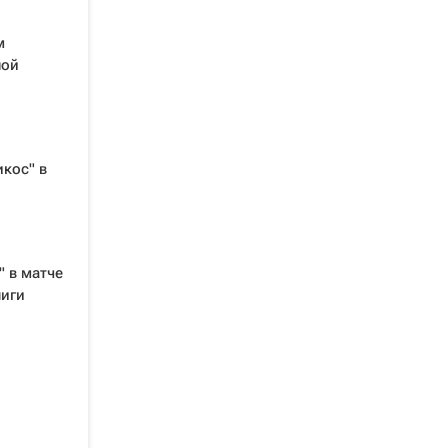
м
ной
кос" в
 в матче
лиги