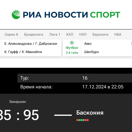
Серия А
Бундеслига
Лига 1
КХЛ
НХЛ
Евролига
НБА
Е. Александрова
Г. Дабровски
Аякс
Футбол
К. Гауфф
К. Макнейли
Шелбурн
2-й тайм
Тур:
16
Время начала:
17.12.2024 в 22:05
Завершен
85
:
95
Баскония