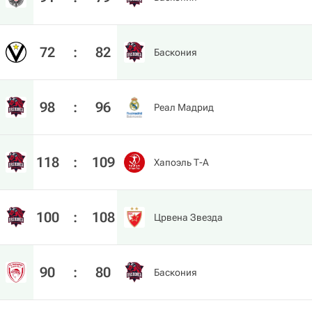
72
:
82
Баскония
98
:
96
Реал Мадрид
118
:
109
Хапоэль Т-А
100
:
108
Црвена Звезда
90
:
80
Баскония