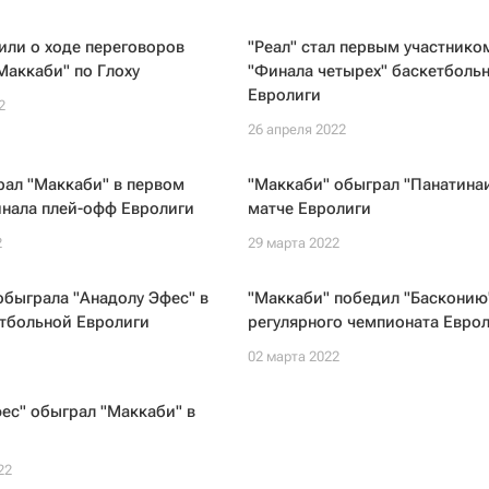
ли о ходе переговоров
"Реал" стал первым участнико
"Маккаби" по Глоху
"Финала четырех" баскетболь
Евролиги
2
26 апреля 2022
рал "Маккаби" в первом
"Маккаби" обыграл "Панатинаи
инала плей-офф Евролиги
матче Евролиги
2
29 марта 2022
обыграла "Анадолу Эфес" в
"Маккаби" победил "Басконию"
етбольной Евролиги
регулярного чемпионата Евро
02 марта 2022
ес" обыграл "Маккаби" в
22