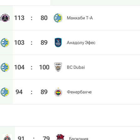
113
:
80
Маккаби Т-А
103
:
89
Анадолу Эфес
104
:
100
BC Dubai
94
:
89
Фенербахче
91
:
79
Баскония