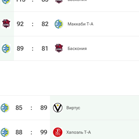
92
:
82
Маккаби Т-А
89
:
81
Баскония
85
:
89
Виртус
88
:
99
Хапоэль Т-А