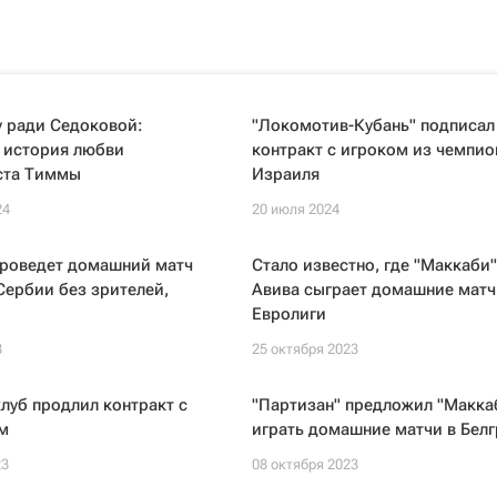
у ради Седоковой:
"Локомотив-Кубань" подписал
 история любви
контракт с игроком из чемпио
ста Тиммы
Израиля
24
20 июля 2024
проведет домашний матч
Стало известно, где "Маккаби"
Сербии без зрителей,
Авива сыграет домашние матч
Евролиги
3
25 октября 2023
луб продлил контракт с
"Партизан" предложил "Макка
м
играть домашние матчи в Белг
23
08 октября 2023