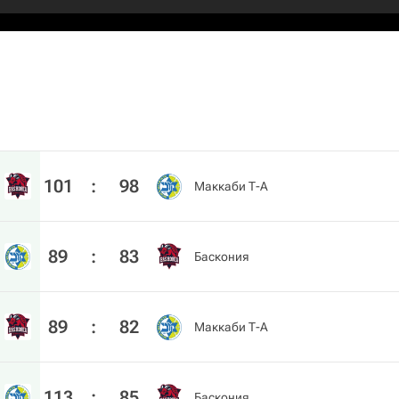
101
:
98
Маккаби Т-А
89
:
83
Баскония
89
:
82
Маккаби Т-А
113
:
85
Баскония