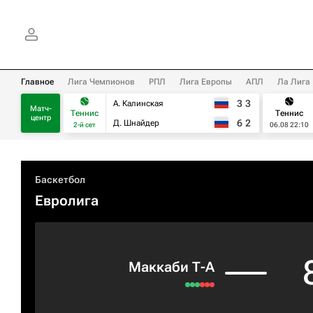
Главное
Лига Чемпионов
РПЛ
Лига Европы
АПЛ
Ла Лига
3
3
А. Калинская
Матч-
Теннис
Теннис
центр
6
2
Д. Шнайдер
2-й сет
06.08 22:10
Баскетбол
Евролига
Маккаби Т-А