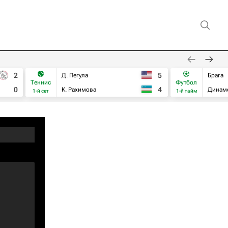
2
5
Д. Пегула
Брага
Теннис
Футбол
0
4
К. Рахимова
Динам
1-й сет
1-й тайм