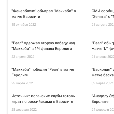
"Фенербахче" обыграл "Маккаби" в
СМИ сообщи
матче Евролиги
"Зенита" с 
15 октября 2022
21 августа 202
"Реал" одержал вторую победу над
"Реал" обыг
"Маккаби" в 1/4 финала Евролиги
матче 1/4 ф
22 апреля 2022
21 апреля 202
"Маккаби" победил "Реал" в матче
"Баскония" 
Евролиги
матче баск
25 марта 2022
09 марта 2022
Источник: испанские клубы готовы
"Анадолу Эф
играть с российскими в Евролиге
Евролиге
28 февраля 2022
24 февраля 20