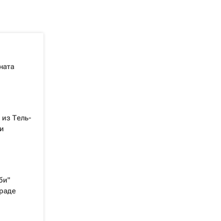
ната
 из Тель-
и
би"
раде