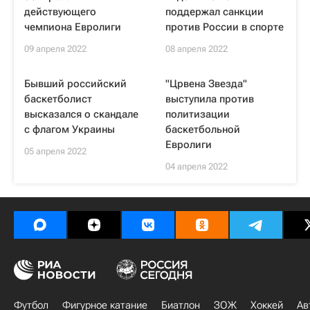
действующего
поддержал санкции
чемпиона Евролиги
против России в спорте
09 апреля 2022
08 апреля 2022
Бывший российский
"Црвена Звезда"
баскетболист
выступила против
высказался о скандале
политизации
с флагом Украины
баскетбольной
Евролиги
05 апреля 2022
04 апреля 2022
Футбол
Фигурное катание
Биатлон
ЗОЖ
Хоккей
Ав