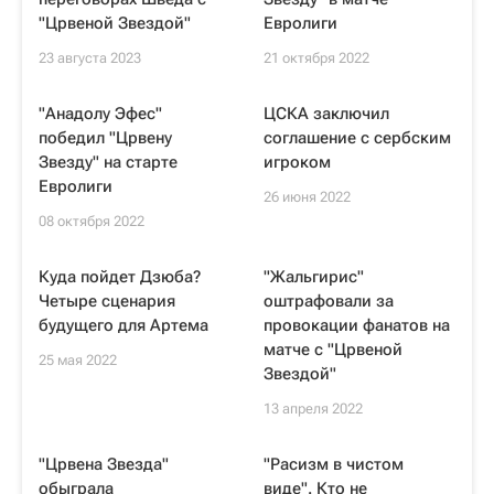
"Црвеной Звездой"
Евролиги
23 августа 2023
21 октября 2022
"Анадолу Эфес"
ЦСКА заключил
победил "Црвену
соглашение с сербским
Звезду" на старте
игроком
Евролиги
26 июня 2022
08 октября 2022
Куда пойдет Дзюба?
"Жальгирис"
Четыре сценария
оштрафовали за
будущего для Артема
провокации фанатов на
матче с "Црвеной
25 мая 2022
Звездой"
13 апреля 2022
"Црвена Звезда"
"Расизм в чистом
обыграла
виде". Кто не