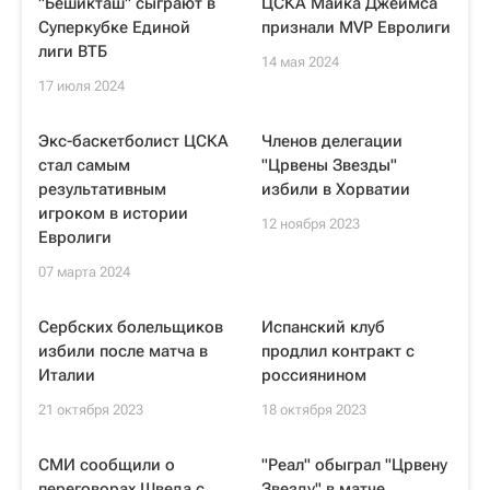
"Бешикташ" сыграют в
ЦСКА Майка Джеймса
Суперкубке Единой
признали MVP Евролиги
лиги ВТБ
14 мая 2024
17 июля 2024
Экс-баскетболист ЦСКА
Членов делегации
стал самым
"Црвены Звезды"
результативным
избили в Хорватии
игроком в истории
12 ноября 2023
Евролиги
07 марта 2024
Сербских болельщиков
Испанский клуб
избили после матча в
продлил контракт с
Италии
россиянином
21 октября 2023
18 октября 2023
СМИ сообщили о
"Реал" обыграл "Црвену
переговорах Шведа с
Звезду" в матче