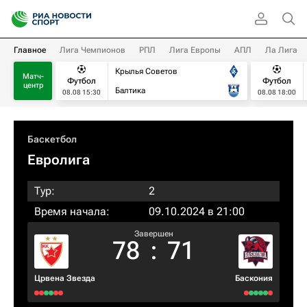
Главное
Лига Чемпионов
РПЛ
Лига Европы
АПЛ
Ла Лига
Крылья Советов
Матч-
Футбол
Футбол
центр
Балтика
08.08 15:30
08.08 18:00
Баскетбол
Евролига
Тур:
2
Время начала:
09.10.2024 в 21:00
Завершен
78
:
71
Црвена Звезда
Баскония