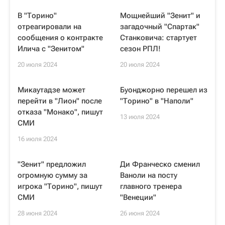
В "Торино"
Мощнейший "Зенит" и
отреагировали на
загадочный "Спартак"
сообщения о контракте
Станковича: стартует
Илича с "Зенитом"
сезон РПЛ!
20 июля 2024
20 июля 2024
Микаутадзе может
Буонджорно перешел из
перейти в "Лион" после
"Торино" в "Наполи"
отказа "Монако", пишут
13 июля 2024
СМИ
16 июля 2024
"Зенит" предложил
Ди Франческо сменил
огромную сумму за
Ваноли на посту
игрока "Торино", пишут
главного тренера
СМИ
"Венеции"
28 июня 2024
26 июня 2024