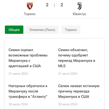
2
:
2
Торино
Ювентус
Общее
Олимпик (Лион)
Торино
Семин оценил
Cемин объяснил,
возможные проблемы
почему одобряет
Миранчука с
переезд Миранчука в
адаптацией в США
MLS
31 июля 2024
31 июля 2024
Нагорных обратился к
Селюк назвал истинную
Миранчуку после
причину переезда
трансфера в "Атланту"
Миранчука в США
30 июля 2024
30 июля 2024