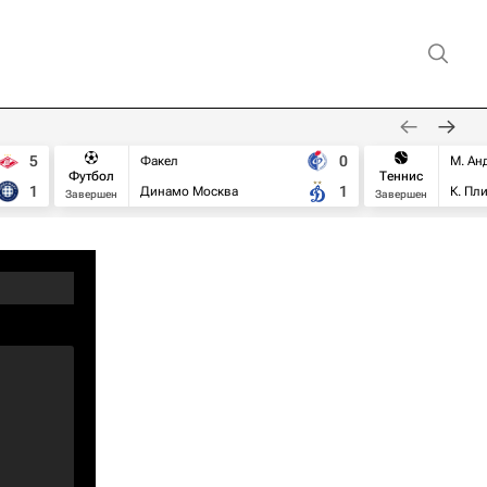
5
0
Факел
М. Ан
Футбол
Теннис
1
1
Динамо Москва
К. Пл
Завершен
Завершен