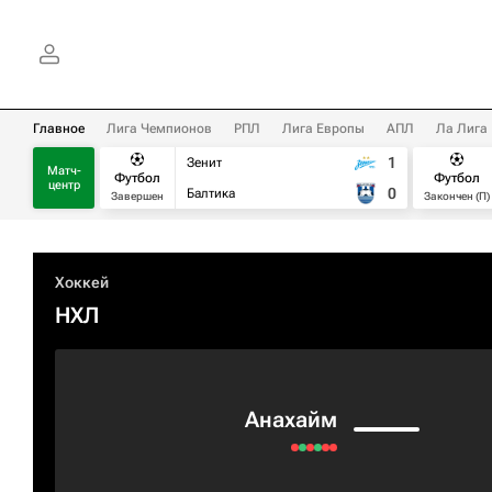
Главное
Лига Чемпионов
РПЛ
Лига Европы
АПЛ
Ла Лига
1
Зенит
Матч-
Футбол
Футбол
центр
0
Балтика
Завершен
Закончен (П)
Хоккей
НХЛ
Анахайм