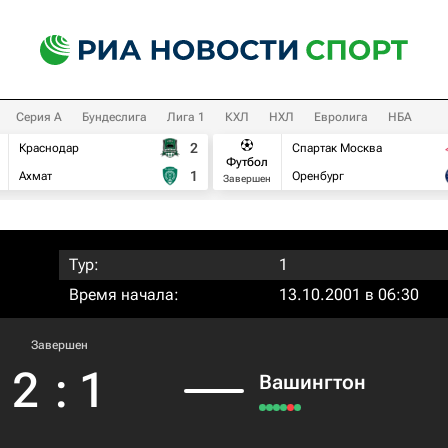
Серия А
Бундеслига
Лига 1
КХЛ
НХЛ
Евролига
НБА
2
Краснодар
Спартак Москва
Футбол
1
Ахмат
Оренбург
Завершен
Тур:
1
Время начала:
13.10.2001 в 06:30
Завершен
2
:
1
Вашингтон