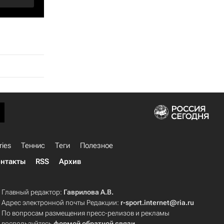
ries
Теннис
Теги
Полезное
нтакты
RSS
Архив
Главный редактор:
Гаврилова А.В.
Адрес электронной почты Редакции:
r-sport.internet@ria.ru
По вопросам размещения пресс-релизов и рекламы
воспользуйтесь
формой обратной связи