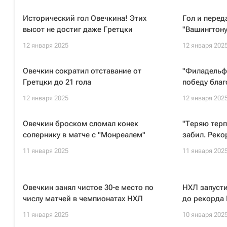
Исторический гол Овечкина! Этих
Гол и перед
высот не достиг даже Гретцки
"Вашингтону
12 января 2025
12 января 202
Овечкин сократил отставание от
"Филадельф
Гретцки до 21 гола
победу благ
12 января 2025
12 января 202
Овечкин броском сломал конек
"Теряю терп
сопернику в матче с "Монреалем"
забил. Реко
11 января 2025
11 января 202
Овечкин занял чистое 30-е место по
НХЛ запусти
числу матчей в чемпионатах НХЛ
до рекорда 
11 января 2025
10 января 202