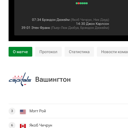
07:34
Брэндон Дюхейм
(
Якоб Чичрун
,
Ник Дауд
)
14:30
Джон Карлсон
39:01
Этен Франк
(
Пьер-Люк Дюбуа
,
Брэндон Дюхейм
)
О матче
Протокол
Статистика
Новости кома
Вашингтон
Мэтт Рой
3
Якоб Чичрун
6