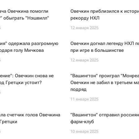
ача Овечкина помогли
Овечкин приблизился к истор
" обыграть "Нэшвилл"
рекорду НХЛ
5
12 января 2025
ия" одержала разгромную
Овечкин догнал легенду НХЛ п
одаря голу Мичкова
при игре в большинстве
5
12 января 2025
ение": Овечкин снова не
"Вашингтон" проиграл "Монреа
рд Гретцки устоит?
Овечкин не забил в третьем м
подряд
5
11 января 2025
ла счетчик голов Овечкина
"Вашингтон" отправил россиян
Гретцки
фарм-клуб
5
10 января 2025