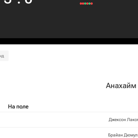
нд
Анахайм
На поле
Джексон Лако
Брайан Дюмул