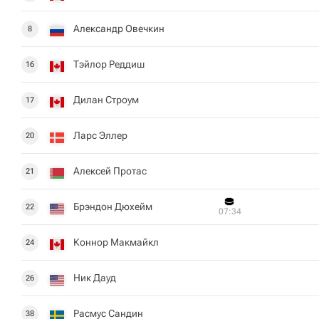
Александр Овечкин
8
Тэйлор Реддиш
16
Дилан Строум
17
Ларс Эллер
20
Алексей Протас
21
Брэндон Дюхейм
22
07:34
Коннор Макмайкл
24
Ник Дауд
26
Расмус Сандин
38