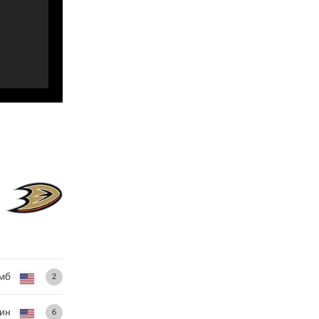
мб
2
ин
6