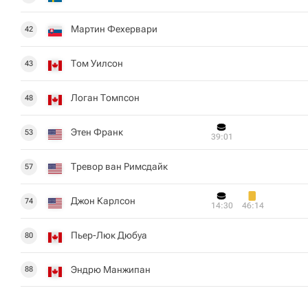
Мартин Фехервари
42
Том Уилсон
43
Логан Томпсон
48
Этен Франк
53
39:01
Тревор ван Римсдайк
57
Джон Карлсон
74
14:30
46:14
Пьер-Люк Дюбуа
80
Эндрю Манжипан
88