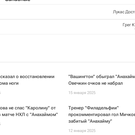
Лукас Дос
Грег 
сказал о восстановлении
"Вашингтон" обыграл "Анахайм
ома ноги
Овечкин очков не набрал
5
15 января 2025
ова не спас "Каролину" от
Тренер "Филадельфии"
 матче НХЛ с "Анахаймом"
прокомментировал гол Мичков
забитый "Анахайму"
5
12 января 2025