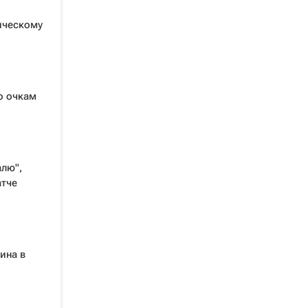
ическому
о очкам
лю",
атче
ина в