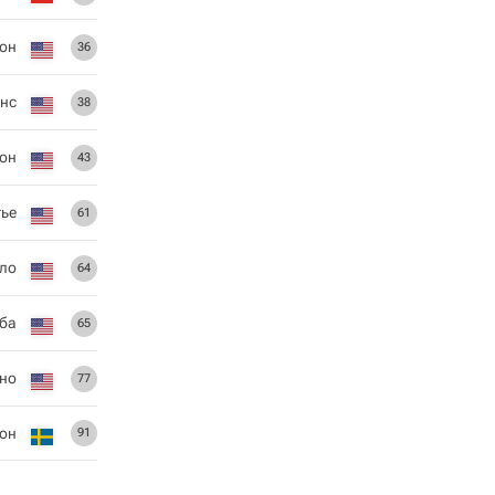
он
36
инс
38
он
43
тье
61
ло
64
ба
65
но
77
он
91