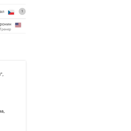
тал
1
Кронин
Тренер
",
а,