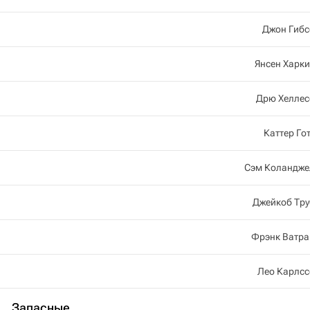
Джон Гибс
Янсен Харк
Дрю Хеллес
Каттер Го
Сэм Коландже
Джейкоб Тру
Фрэнк Ватра
Лео Карлсс
Запасные