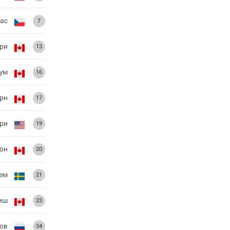
дас
7
ри
13
ум
16
рн
17
рри
19
сон
20
рем
21
иш
23
ов
34