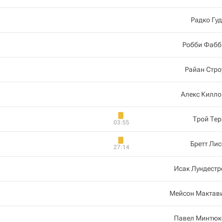
Радко Гу
Робби Фабб
Райан Стро
Алекс Килло
Трой Те
03:55
Бретт Ли
27:14
Исак Лундест
Мейсон Мактав
Павел Минтюк