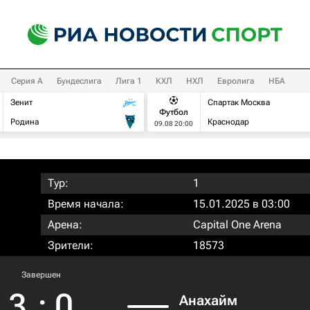
Серия А
Бундеслига
Лига 1
КХЛ
НХЛ
Евролига
НБА
Зенит
Спартак Москва
Футбол
Родина
Краснодар
09.08 20:00
Тур:
1
Время начала:
15.01.2025 в 03:00
Арена:
Capital One Arena
Зрители:
18573
Завершен
3
:
0
Анахайм