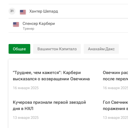
Хантер Шепард
31
Спенсер Карбери
Тренер
Общее
Вашингтон Кэпиталз
Анахайм Дакс
"Труднее, чем кажется": Карбери
Овечкин рас
высказался о возвращении Овечкина
после перел
16 января 2025
16 января 202
Кучерова признали первой звездой
Гол Свечник
дня в НХЛ
поражения в
13 января 2025
13 января 202