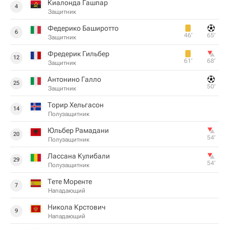
Киалонда Гашпар
4
Защитник
Федерико Баширотто
6
46‎’‎
65‎’‎
Защитник
Фредерик Гильбер
12
61‎’‎
68‎’‎
Защитник
Антонино Галло
25
50‎’‎
Защитник
Торир Хельгасон
14
Полузащитник
Юльбер Рамадани
20
54‎’‎
Полузащитник
Лассана Кулибали
29
54‎’‎
Полузащитник
Тете Моренте
7
Нападающий
Никола Крстович
9
Нападающий