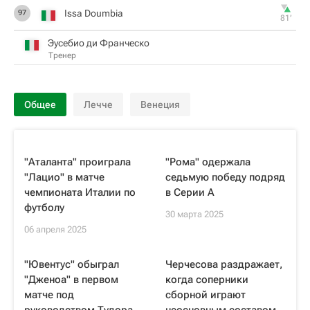
Issa Doumbia
97
81‎’‎
Эусебио ди Франческо
Тренер
Общее
Лечче
Венеция
"Аталанта" проиграла
"Рома" одержала
"Лацио" в матче
седьмую победу подряд
чемпионата Италии по
в Серии А
футболу
30 марта 2025
06 апреля 2025
"Ювентус" обыграл
Черчесова раздражает,
"Дженоа" в первом
когда соперники
матче под
сборной играют