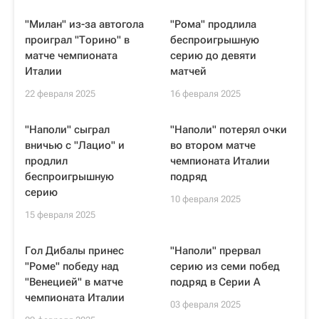
"Милан" из-за автогола
"Рома" продлила
проиграл "Торино" в
беспроигрышную
матче чемпионата
серию до девяти
Италии
матчей
22 февраля 2025
16 февраля 2025
"Наполи" сыграл
"Наполи" потерял очки
вничью с "Лацио" и
во втором матче
продлил
чемпионата Италии
беспроигрышную
подряд
серию
10 февраля 2025
15 февраля 2025
Гол Дибалы принес
"Наполи" прервал
"Роме" победу над
серию из семи побед
"Венецией" в матче
подряд в Серии А
чемпионата Италии
03 февраля 2025