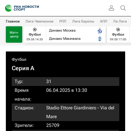
Главное
Лига Чемпионов
РПЛ
Лига Европы
АПЛ
Ла Лига
Динамо Москва
Матч-
Футбол
Футбол
центр
Динамо Махачкала
09.08 14:30
09.08 17:00
Футбол
Серия А
Тур:
31
Время
06.04.2025 в 13:30
начала:
Стадион:
Stadio Ettore Giardiniero - Via del
Mare
Зрители:
25709