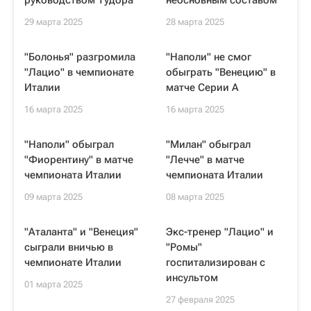
руководством Тудора
неосновным составом
29 марта 2025
28 марта 2025
"Болонья" разгромила
"Наполи" не смог
"Лацио" в чемпионате
обыграть "Венецию" в
Италии
матче Серии А
16 марта 2025
16 марта 2025
"Наполи" обыграл
"Милан" обыграл
"Фиорентину" в матче
"Лечче" в матче
чемпионата Италии
чемпионата Италии
09 марта 2025
08 марта 2025
"Аталанта" и "Венеция"
Экс-тренер "Лацио" и
сыграли вничью в
"Ромы"
чемпионате Италии
госпитализирован с
инсультом
01 марта 2025
27 февраля 2025