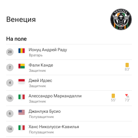
Венеция
На поле
Ионуц Андрей Раду
28
Вратарь
Фали Канде
2
83‎’‎
Защитник
Джей Идзес
4
Защитник
Алессандро Маркандалли
16
55‎’‎
73‎’‎
Защитник
Джанлука Бусио
6
Полузащитник
Ханс Николусси-Кавилья
14
Полузащитник