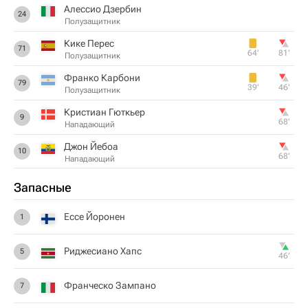
Алессио Дзербин
24
Полузащитник
Кике Перес
71
64‎’‎
81‎’‎
Полузащитник
Франко Карбони
79
39‎’‎
46‎’‎
Полузащитник
Кристиан Гюткьер
9
68‎’‎
Нападающий
Джон Йебоа
10
68‎’‎
Нападающий
Запасные
Eссе Йоронен
1
Риджесиано Хапс
5
46‎’‎
Франческо Зампано
7