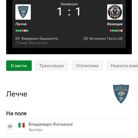
Завершен
1
:
1
Лечче
Венеция
65‎’‎
Федерико Баширотто
50‎’‎
Антонино Галло
(А)
(
Торир Хельгасон
)
О матче
Трансляция
Статистика
Новости ком
Лечче
На поле
Владимиро Фальконе
30
Вратарь