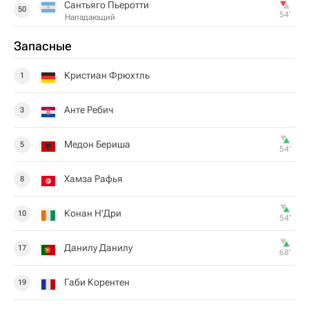
Сантьяго Пьеротти
50
54‎’‎
Нападающий
Запасные
Кристиан Фрюхтль
1
Анте Ребич
3
Медон Бериша
5
54‎’‎
Хамза Рафья
8
Конан Н'Дри
10
54‎’‎
Данилу Данилу
17
68‎’‎
Габи Корентен
19