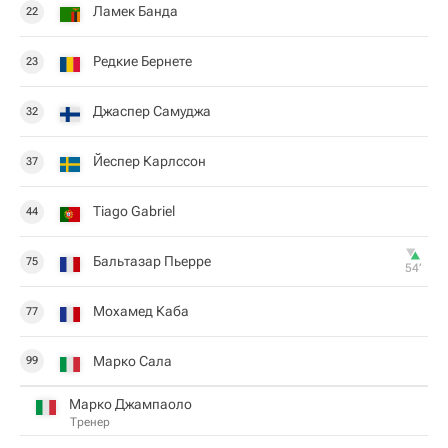
Ламек Банда
22
Редкие Бернете
23
Джаспер Самуджа
32
Йеспер Карлссон
37
Tiago Gabriel
44
Бальтазар Пьерре
75
54‎’‎
Мохамед Каба
77
Марко Сала
99
Марко Джампаоло
Тренер