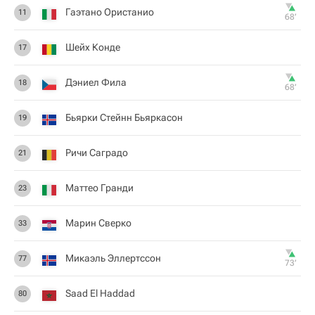
Гаэтано Ористанио
11
68‎’‎
Шейх Конде
17
Дэниел Фила
18
68‎’‎
Бьярки Стейнн Бьяркасон
19
Ричи Саградо
21
Маттео Гранди
23
Марин Сверко
33
Микаэль Эллертссон
77
73‎’‎
Saad El Haddad
80