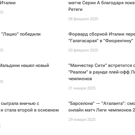
 Италии
матче Серии А благодаря поке
Ретеги
25
08 февраля 2025
 "Лацио" победили
Форвард сборной Италии пер
"Галатасарая" в "Фиорентину"
25
03 февраля 2025
Мальдини нашел новый
"Манчестер Сити" встретится 
"Реалом" в раунде плей-офф Л
чемпионов
25
31 января 2025
 сыграла вничью с
"Барселона" — "Аталанта": см
 и стала второй в основном
онлайн матч Лиги чемпионов 2
29 января 2025
5