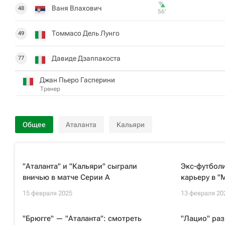
Ваня Влахович
48
56‎’‎
Томмасо Дель Лунго
49
Давиде Дзаппакоста
77
Джан Пьеро Гасперини
Тренер
Общее
Аталанта
Кальяри
"Аталанта" и "Кальяри" сыграли
Экс-футболи
вничью в матче Серии А
карьеру в "
15 февраля 2025
13 февраля 20
"Брюгге" — "Аталанта": смотреть
"Лацио" раз