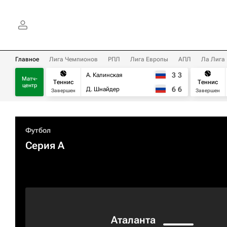
Главное
Лига Чемпионов
РПЛ
Лига Европы
АПЛ
Ла Лига
3
3
А. Калинская
Матч-
Теннис
Теннис
центр
6
6
Д. Шнайдер
Завершен
Завершен
Футбол
Серия А
Аталанта