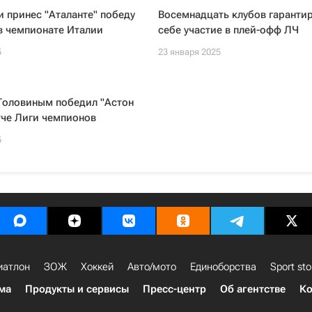
и принес "Аталанте" победу
Восемнадцать клубов гаранти
в чемпионате Италии
себе участие в плей-офф ЛЧ
5
23 января 2025
Головиным победил "Астон
тче Лиги чемпионов
5
иатлон
ЗОЖ
Хоккей
Авто/мото
Единоборства
Sport sto
ма
Продукты и сервисы
Пресс-центр
Об агентстве
Ко