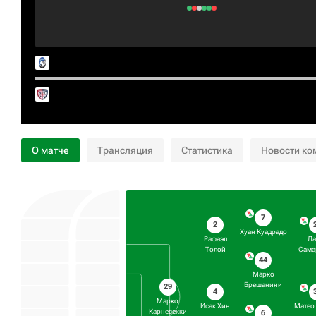
О матче
Трансляция
Статистика
Новости ко
7
2
Хуан Куадрадо
Рафаэл
Ла
Толой
Сама
44
Марко
Брешанини
29
4
Марко
Исак Хин
Матео 
Карнесекки
6