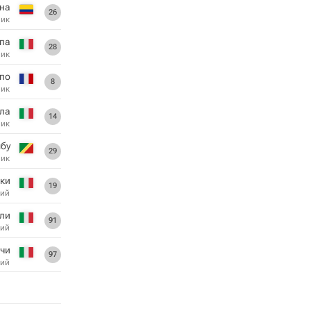
на
26
ник
па
28
ник
по
8
ник
ла
14
ник
бу
29
ник
ки
19
ий
оли
91
ий
чи
97
ий