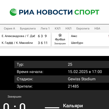
Серия А
Бундеслига
Лига 1
КХЛ
НХЛ
Евролига
НБА
6
3
9
Е. Александрова
Г. Дабровски
Аякс
Футбол
3
6
11
К. Гауфф
К. Макнейли
Шелбурн
Завершен
Тур:
25
Время начала:
15.02.2025 в 17:00
Стадион:
Gewiss Stadium
Зрители:
21485
Завершен
0
:
0
Кальяри