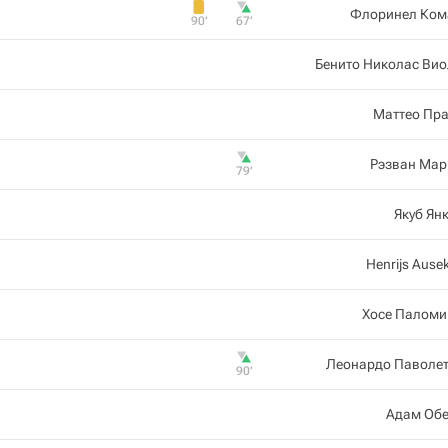
Флоринел Ком
90‎’‎
67‎’‎
Бенито Николас Ви
Маттео Пра
Рэзван Мар
79‎’‎
Якуб Ян
Henrijs Ausek
Хосе Паломи
Леонардо Паволет
90‎’‎
Адам Обе