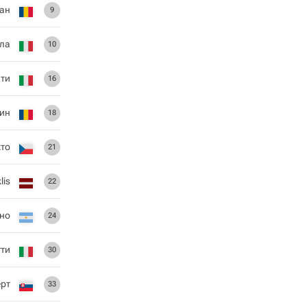
ан
9
ола
10
ти
16
ин
18
кто
21
lis
22
но
24
ти
30
рт
33