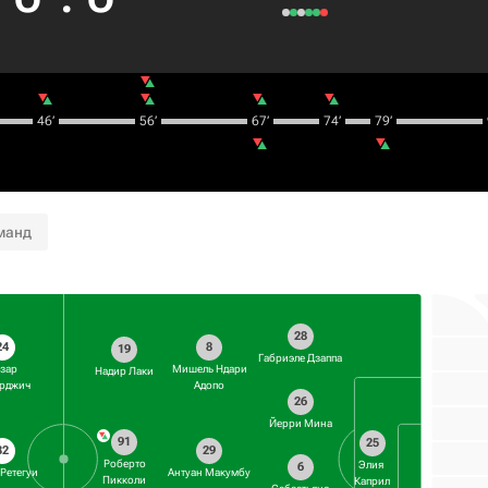
46‎’‎
56‎’‎
67‎’‎
74‎’‎
79‎’‎
манд
28
24
8
19
Габриэле Дзаппа
зар
Мишель Ндари
Надир Лаки
рджич
Адопо
26
Йерри Мина
91
25
32
29
Роберто
Элия ​​
6
Ретегуи
Антуан Макумбу
Пикколи
Каприл