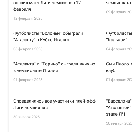
онлайн матч Лиги чемпионов 12
чемпионата
февраля
09 февраля 20
12 февраля 2025
Футболисты "Болоньи" обыграли
Футболисты
"Аталанту" в Кубке Италии
"Кальяри"
05 февраля 2025
04 февраля 20
"Аталанта" и "Торино" сыграли вничью
Сын Паоло 
в чемпионате Италии
клуб
01 февраля 2025
01 февраля 20
Определились все участники плей-офф
"Барселона"
Лиги чемпионов
"Аталантой"
этапе ЛЧ
30 января 2025
30 января 202