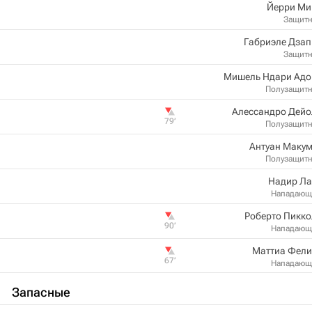
Йерри Ми
Защит
Габриэле Дзап
Защит
Мишель Ндари Адо
Полузащит
Алессандро Дейо
79‎’‎
Полузащит
Антуан Макум
Полузащит
Надир Ла
Нападающ
Роберто Пикк
90‎’‎
Нападающ
Маттиа Фели
67‎’‎
Нападающ
Запасные