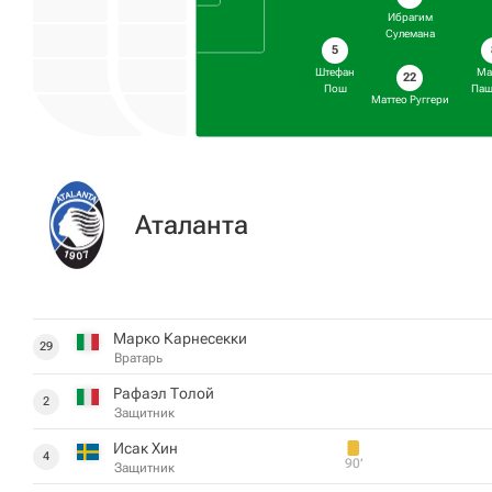
Ибрагим
Сулемана
5
Штефан
Ма
22
Пош
Паш
Маттео Руггери
Аталанта
Марко Карнесекки
29
Вратарь
Рафаэл Толой
2
Защитник
Исак Хин
4
90‎’‎
Защитник