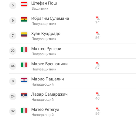
Штефан Пош
5
Защитник
Ибрагим Сулемана
6
74‎’‎
Полузащитник
Хуан Куадрадо
7
56‎’‎
Полузащитник
Маттео Руггери
22
Полузащитник
Марко Брешанини
44
67‎’‎
Полузащитник
Марио Пашалич
8
Нападающий
Лазар Самарджич
24
46‎’‎
Нападающий
Матео Ретегуи
32
56‎’‎
Нападающий