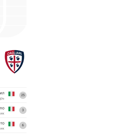
рил
25
арь
ло
3
ник
рто
6
ник