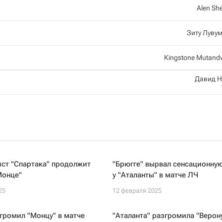
Alen She
Зиту Луву
Kingstone Mutan
Давид Н
ст "Спартака" продолжит
"Брюгге" вырвал сенсационну
Монце"
у "Аталанты" в матче ЛЧ
25
12 февраля 2025
громил "Монцу" в матче
"Аталанта" разгромила "Верону