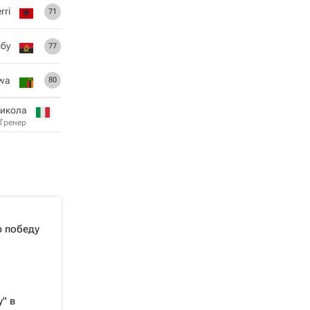
rri
71
мбу
77
dwa
80
икола
Тренер
ю победу
" в