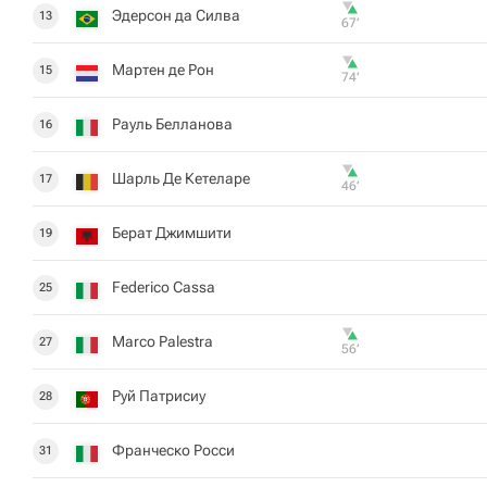
Эдерсон да Силва
13
67‎’‎
Мартен де Рон
15
74‎’‎
Рауль Белланова
16
Шарль Де Кетеларе
17
46‎’‎
Берат Джимшити
19
Federico Cassa
25
Marco Palestra
27
56‎’‎
Руй Патрисиу
28
Франческо Росси
31