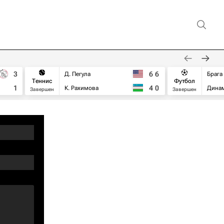
3
6
6
Д. Пегула
Брага
Теннис
Футбол
1
4
0
К. Рахимова
Дина
Завершен
Завершен