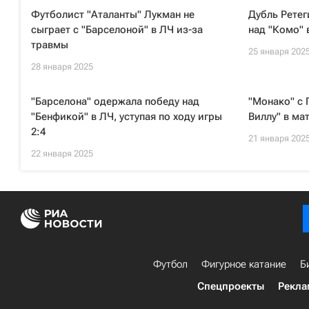
Футболист "Аталанты" Лукман не
Дубль Ретег
сыграет с "Барселоной" в ЛЧ из-за
над "Комо" 
травмы
25 января 202
28 января 2025
"Барселона" одержала победу над
"Монако" с 
"Бенфикой" в ЛЧ, уступая по ходу игры
Виллу" в ма
2:4
21 января 202
22 января 2025
Футбол
Фигурное катание
Б
Спецпроекты
Рекла