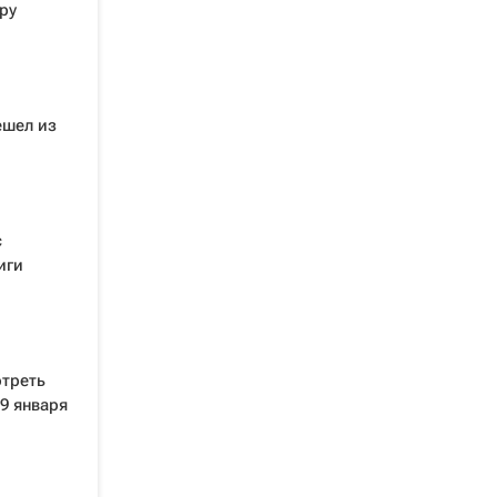
ру
ешел из
с
иги
отреть
9 января