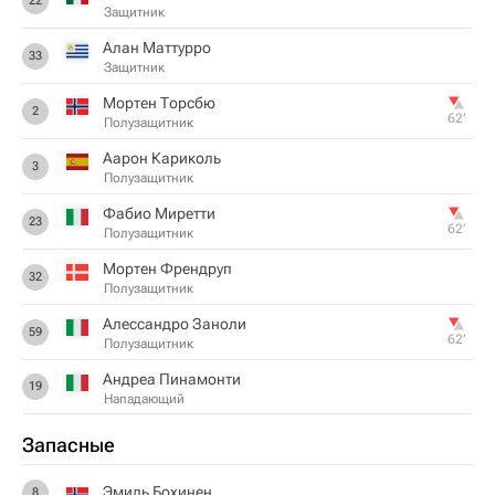
22
Защитник
Алан Маттурро
33
Защитник
Мортен Торсбю
2
62‎’‎
Полузащитник
Аарон Кариколь
3
Полузащитник
Фабио Миретти
23
62‎’‎
Полузащитник
Мортен Френдруп
32
Полузащитник
Алессандро Заноли
59
62‎’‎
Полузащитник
Андреа Пинамонти
19
Нападающий
Запасные
Эмиль Бохинен
8