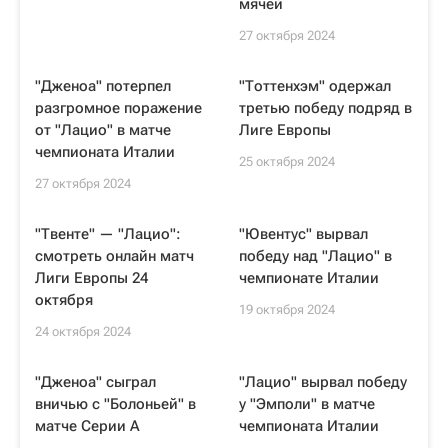
мячей
27 октября 2024
"Дженоа" потерпел
"Тоттенхэм" одержал
разгромное поражение
третью победу подряд в
от "Лацио" в матче
Лиге Европы
чемпионата Италии
25 октября 2024
27 октября 2024
"Твенте" — "Лацио":
"Ювентус" вырвал
смотреть онлайн матч
победу над "Лацио" в
Лиги Европы 24
чемпионате Италии
октября
19 октября 2024
24 октября 2024
"Дженоа" сыграл
"Лацио" вырвал победу
вничью с "Болоньей" в
у "Эмполи" в матче
матче Серии А
чемпионата Италии