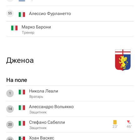
Алессио Фурланетто
55
Марко Барони
Тренер
Дженоа
На поле
Никола Леали
1
Вратарь
Алессандро Вольякко
14
Защитник
Стефано Сабелли
20
23‎’‎
46‎’‎
Защитник
Хоан Васкес