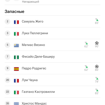
Нападающий
Запасные
Самуэль Жиго
2
85‎’‎
Лука Пеллегрини
3
Матиас Весино
5
62‎’‎
90‎’‎
Фисайо Деле-Баширу
7
Педро Родригес
9
62‎’‎
86‎’‎
Лум Чауна
20
78‎’‎
Гаэтано Кастровилли
22
85‎’‎
Христос Мандас
35