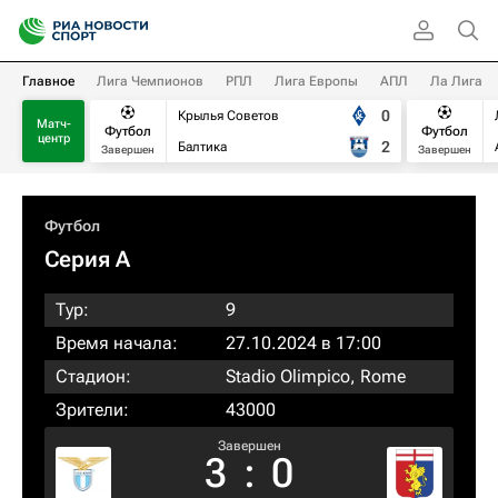
Главное
Лига Чемпионов
РПЛ
Лига Европы
АПЛ
Ла Лига
0
Крылья Советов
Матч-
Футбол
Футбол
центр
2
Балтика
Завершен
Завершен
Футбол
Серия А
Тур:
9
Время начала:
27.10.2024 в 17:00
Стадион:
Stadio Olimpico, Rome
Зрители:
43000
Завершен
3
:
0