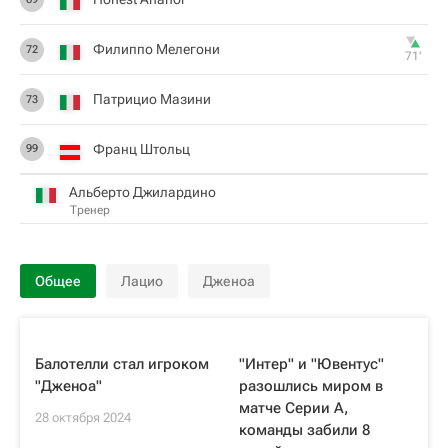
Филиппо Мелегони
72
71‎’‎
Патрицио Мазини
73
Франц Штольц
99
Альберто Джилардино
Тренер
Общее
Лацио
Дженоа
Балотелли стал игроком
"Интер" и "Ювентус"
"Дженоа"
разошлись миром в
матче Серии А,
28 октября 2024
команды забили 8