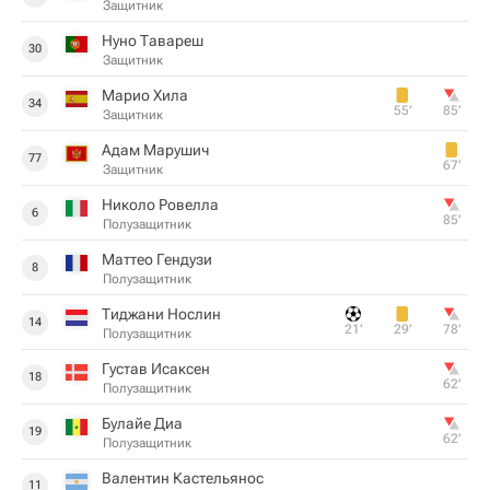
Защитник
Нуно Тавареш
30
Защитник
Марио Хила
34
55‎’‎
85‎’‎
Защитник
Адам Марушич
77
67‎’‎
Защитник
Николо Ровелла
6
85‎’‎
Полузащитник
Маттео Гендузи
8
Полузащитник
Тиджани Нослин
14
21‎’‎
29‎’‎
78‎’‎
Полузащитник
Густав Исаксен
18
62‎’‎
Полузащитник
Булайе Диа
19
62‎’‎
Полузащитник
Валентин Кастельянос
11