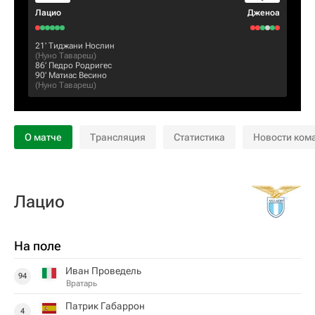
Лацио
Дженоа
21‎’‎
Тиджани Нослин
(
Нуно Тавареш
)
86‎’‎
Педро Родригес
90‎’‎
Матиас Весино
(
Нуно Тавареш
)
О матче
Трансляция
Статистика
Новости ком
Лацио
На поле
Иван Проведель
94
Вратарь
Патрик Габаррон
4