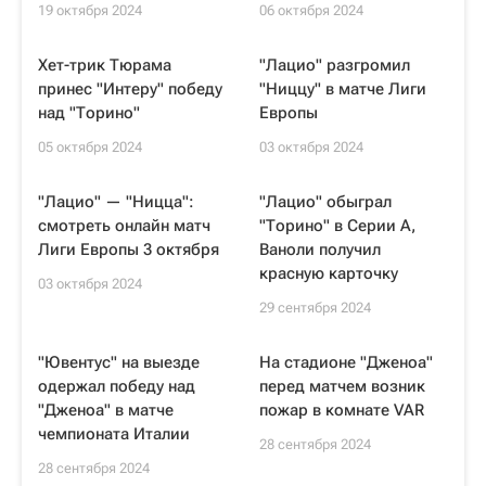
19 октября 2024
06 октября 2024
Хет-трик Тюрама
"Лацио" разгромил
принес "Интеру" победу
"Ниццу" в матче Лиги
над "Торино"
Европы
05 октября 2024
03 октября 2024
"Лацио" — "Ницца":
"Лацио" обыграл
смотреть онлайн матч
"Торино" в Серии А,
Лиги Европы 3 октября
Ваноли получил
красную карточку
03 октября 2024
29 сентября 2024
"Ювентус" на выезде
На стадионе "Дженоа"
одержал победу над
перед матчем возник
"Дженоа" в матче
пожар в комнате VAR
чемпионата Италии
28 сентября 2024
28 сентября 2024