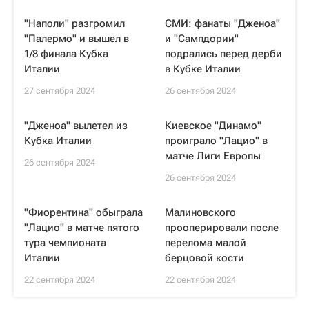
"Наполи" разгромил
СМИ: фанаты "Дженоа"
"Палермо" и вышел в
и "Сампдории"
1/8 финала Кубка
подрались перед дерби
Италии
в Кубке Италии
27 сентября 2024
26 сентября 2024
"Дженоа" вылетел из
Киевское "Динамо"
Кубка Италии
проиграло "Лацио" в
матче Лиги Европы
26 сентября 2024
26 сентября 2024
"Фиорентина" обыграла
Малиновского
"Лацио" в матче пятого
прооперировали после
тура чемпионата
перелома малой
Италии
берцовой кости
22 сентября 2024
22 сентября 2024