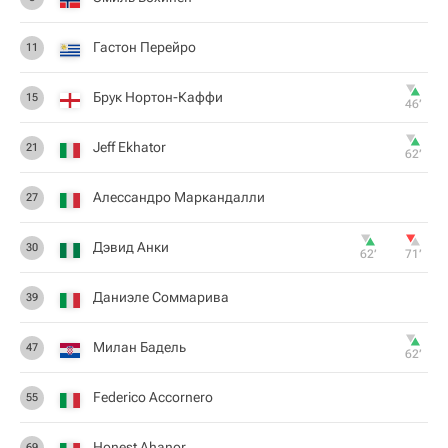
Гастон Перейро
11
Брук Нортон-Каффи
15
46‎’‎
Jeff Ekhator
21
62‎’‎
Алессандро Маркандалли
27
Дэвид Анки
30
62‎’‎
71‎’‎
Даниэле Соммарива
39
Милан Бадель
47
62‎’‎
Federico Accornero
55
Honest Ahanor
69