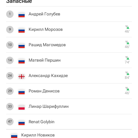
Запасные
Андрей Голубев
1
Кирилл Морозов
9
46‎’‎
Рашид Магомедов
10
46‎’‎
Матвей Першин
14
74‎’‎
Александр Кахидзе
24
84‎’‎
Роман Денисов
29
46‎’‎
Линар Шарифуллин
33
Renat Golybin
47
Кирилл Новиков