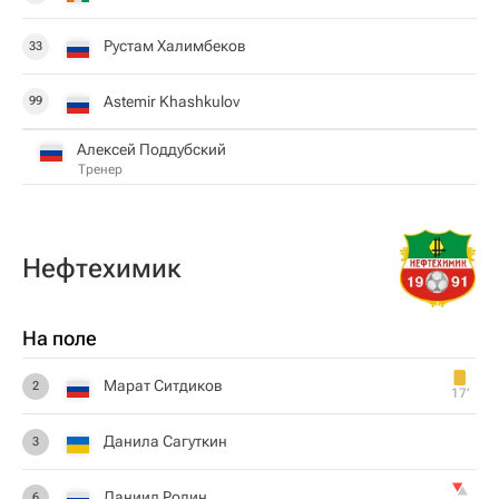
Рустам Халимбеков
33
Astemir Khashkulov
99
Алексей Поддубский
Тренер
Нефтехимик
На поле
Марат Ситдиков
2
17‎’‎
Данила Сагуткин
3
Даниил Родин
6