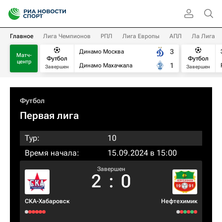
Главное
Лига Чемпионов
РПЛ
Лига Европы
АПЛ
Ла Лига
3
Динамо Москва
Матч-
Футбол
Футбол
центр
1
Динамо Махачкала
Завершен
Завершен
Футбол
Первая лига
Тур:
10
Время начала:
15.09.2024 в 15:00
Завершен
2
:
0
СКА-Хабаровск
Нефтехимик