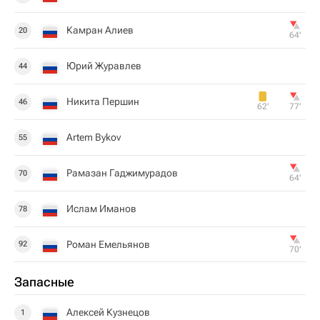
Камран Алиев
20
64‎’‎
Юрий Журавлев
44
Никита Першин
46
62‎’‎
77‎’‎
Artem Bykov
55
Рамазан Гаджимурадов
70
64‎’‎
Ислам Иманов
78
Роман Емельянов
92
70‎’‎
Запасные
Алексей Кузнецов
1