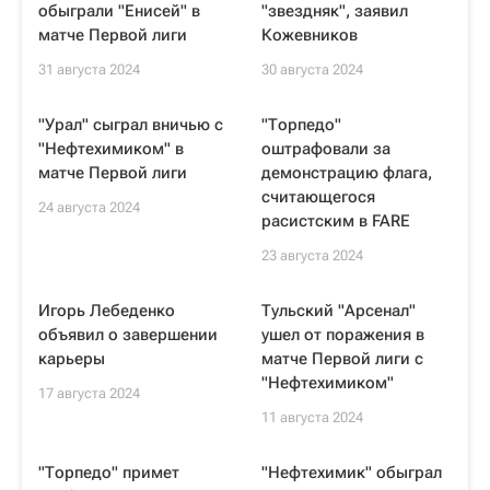
обыграли "Енисей" в
"звездняк", заявил
матче Первой лиги
Кожевников
31 августа 2024
30 августа 2024
"Урал" сыграл вничью с
"Торпедо"
"Нефтехимиком" в
оштрафовали за
матче Первой лиги
демонстрацию флага,
считающегося
24 августа 2024
расистским в FARE
23 августа 2024
Игорь Лебеденко
Тульский "Арсенал"
объявил о завершении
ушел от поражения в
карьеры
матче Первой лиги с
"Нефтехимиком"
17 августа 2024
11 августа 2024
"Торпедо" примет
"Нефтехимик" обыграл