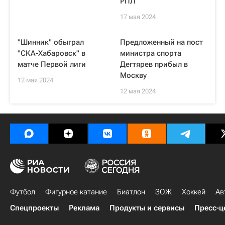
РПЛ
17 мая 2024
"Шинник" обыграл
Предложенный на пост
"СКА-Хабаровск" в
министра спорта
матче Первой лиги
Дегтярев прибыл в
Москву
12 мая 2024
12 мая 2024
Футбол
Фигурное катание
Биатлон
ЗОЖ
Хоккей
Ав
Спецпроекты
Реклама
Продукты и сервисы
Пресс-ц