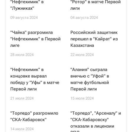
"Нефтехимик" в
"Ротор" в матче Первой
"Лужниках"
лиги
09 августа 2024
04 августа 2024
"Чайка" разгромила
Российский защитник
"Нефтехимик" в Первой
перешел в "Кайрат" из
лиге
Казахстана
28 июля 2024
22 июля 2024
"Нефтехимик" в
"Алания" сыграла
концовке вырвал
вничью с "Уфой" в
победу у "Уфы" в матче
матче футбольной
Первой лиги
Первой лиги
21 июля 2024
15 июля 2024
"Торпедо" разгромило
"Торпедо", "Арсеналу" и
"СКА-Хабаровск"
"СКА-Хабаровску"
отказали в лицензии
14 июля 2024