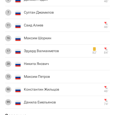
46‎’‎
Султан Джамилов
7
Саид Алиев
11
46‎’‎
Максим Шоркин
16
Эдуард Валиахметов
17
82‎’‎
84‎’‎
Никита Янович
28
Максим Петров
73
Константин Жильцов
90
46‎’‎
Данила Емельянов
99
74‎’‎