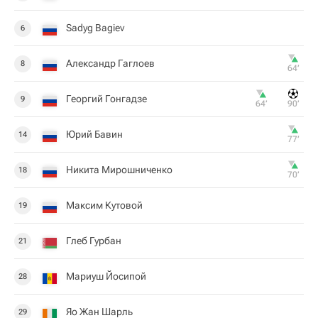
Sadyg Bagiev
6
Александр Гаглоев
8
64‎’‎
Георгий Гонгадзе
9
64‎’‎
90‎’‎
Юрий Бавин
14
77‎’‎
Никита Мирошниченко
18
70‎’‎
Максим Кутовой
19
Глеб Гурбан
21
Мариуш Йосипой
28
Яо Жан Шарль
29