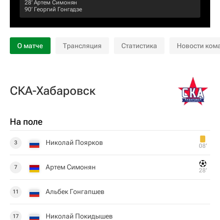
28‎’‎
Артем Симонян
90‎’‎
Георгий Гонгадзе
О матче
Трансляция
Статистика
Новости ком
СКА-Хабаровск
На поле
Николай Поярков
3
08‎’‎
Артем Симонян
7
28‎’‎
Альбек Гонгапшев
11
Николай Покидышев
17