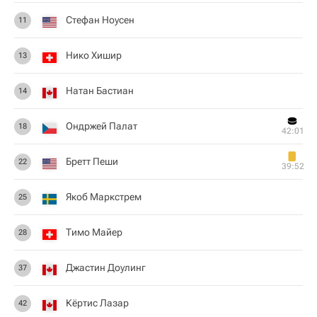
Стефан Ноусен
11
Нико Хишир
13
Натан Бастиан
14
Ондржей Палат
18
42:01
Бретт Пеши
22
39:52
Якоб Маркстрем
25
Тимо Майер
28
Джастин Доулинг
37
Кёртис Лазар
42