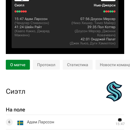
Сиэтл
Нью-Джерси
15:47
Адам Ларссон
07:56
Доусон Мерсер
(
Чендлер Стивенсон
)
(
Нико Хишир
,
Тимо Майер
)
41:24
Шейн Райт
39:35
Пол Коттер
(
Каапо Какко
,
Джаред
(
Доусон Мерсер
,
Джонни
Маккенн
)
Ковачевич
)
42:01
Ондржей Палат
(
Джек Хьюз
,
Дуги Хэмилтон
)
О матче
Протокол
Статистика
Новости коман
Сиэтл
На поле
Адам Ларссон
6
15:47