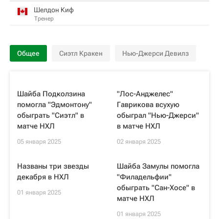
Шелдон Киф
Тренер
Общее
Сиэтл Кракен
Нью-Джерси Девилз
Шайба Подколзина
"Лос-Анджелес"
помогла "Эдмонтону"
Гаврикова всухую
обыграть "Сиэтл" в
обыграл "Нью-Джерси"
матче НХЛ
в матче НХЛ
05 января 2025
02 января 2025
Названы три звезды
Шайба Замулы помогла
декабря в НХЛ
"Филадельфии"
обыграть "Сан-Хосе" в
01 января 2025
матче НХЛ
01 января 2025