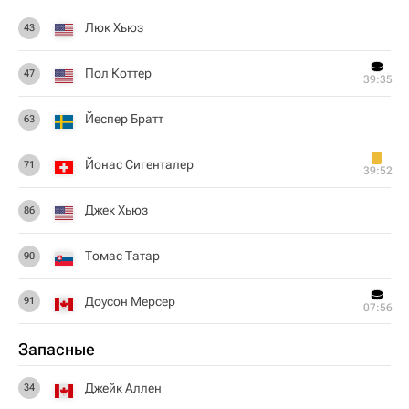
Люк Хьюз
43
Пол Коттер
47
39:35
Йеспер Братт
63
Йонас Сигенталер
71
39:52
Джек Хьюз
86
Томас Татар
90
Доусон Мерсер
91
07:56
Запасные
Джейк Аллен
34