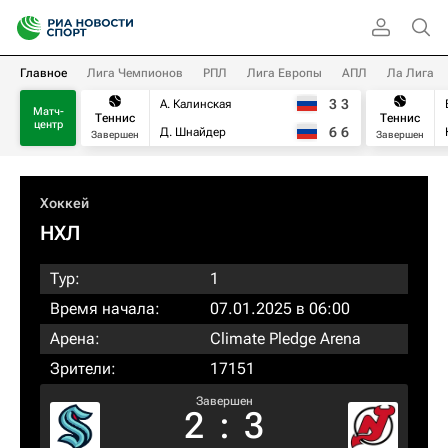
Главное
Лига Чемпионов
РПЛ
Лига Европы
АПЛ
Ла Лига
3
3
А. Калинская
Матч-
Теннис
Теннис
центр
6
6
Д. Шнайдер
Завершен
Завершен
Хоккей
НХЛ
Тур:
1
Время начала:
07.01.2025 в 06:00
Арена:
Climate Pledge Arena
Зрители:
17151
Завершен
2
:
3