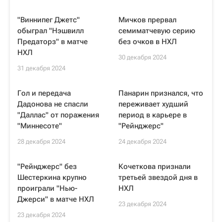
"Виннипег Джетс"
Мичков прервал
обыграл "Нэшвилл
семиматчевую серию
Предаторз" в матче
без очков в НХЛ
НХЛ
30 декабря 2024
31 декабря 2024
Гол и передача
Панарин признался, что
Дадонова не спасли
переживает худший
"Даллас" от поражения
период в карьере в
"Миннесоте"
"Рейнджерс"
28 декабря 2024
24 декабря 2024
"Рейнджерс" без
Кочеткова признали
Шестеркина крупно
третьей звездой дня в
проиграли "Нью-
НХЛ
Джерси" в матче НХЛ
23 декабря 2024
23 декабря 2024