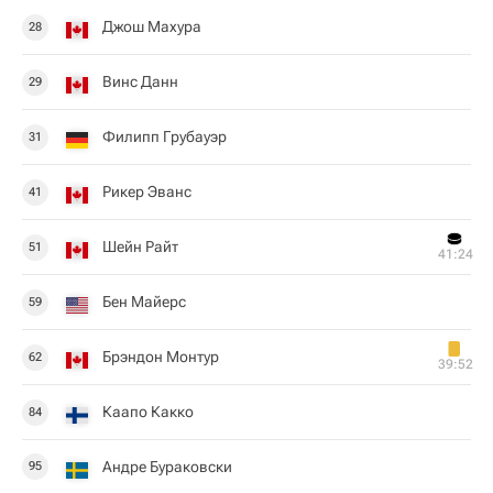
Джош Махура
28
Винс Данн
29
Филипп Грубауэр
31
Рикер Эванс
41
Шейн Райт
51
41:24
Бен Майерс
59
Брэндон Монтур
62
39:52
Каапо Какко
84
Андре Бураковски
95