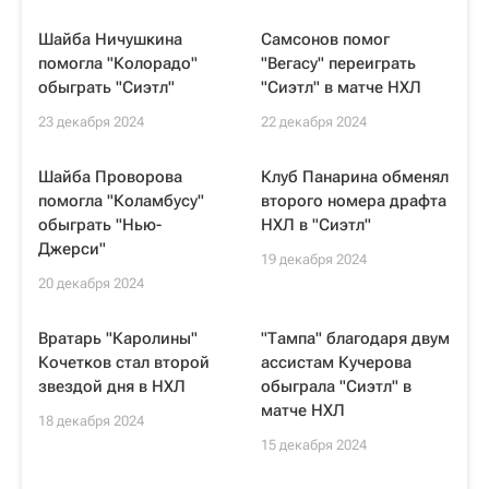
Шайба Ничушкина
Самсонов помог
помогла "Колорадо"
"Вегасу" переиграть
обыграть "Сиэтл"
"Сиэтл" в матче НХЛ
23 декабря 2024
22 декабря 2024
Шайба Проворова
Клуб Панарина обменял
помогла "Коламбусу"
второго номера драфта
обыграть "Нью-
НХЛ в "Сиэтл"
Джерси"
19 декабря 2024
20 декабря 2024
Вратарь "Каролины"
"Тампа" благодаря двум
Кочетков стал второй
ассистам Кучерова
звездой дня в НХЛ
обыграла "Сиэтл" в
матче НХЛ
18 декабря 2024
15 декабря 2024