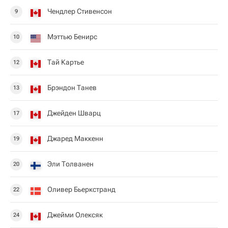
Чендлер Стивенсон
9
Мэттью Бенирс
10
Тай Картье
12
Брэндон Танев
13
Джейден Шварц
17
Джаред Маккенн
19
Эли Толванен
20
Оливер Бьеркстранд
22
Джейми Олексяк
24